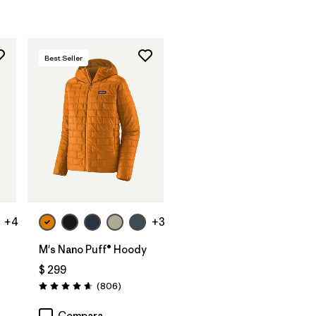
Best Seller
+4
+3
M's Nano Puff® Hoody
$ 299
arios
Comentarios
(806
)
Valoración: 4.6 / 5
Compara