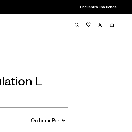
Encuentra una tienda
Filter & Sort
lation L