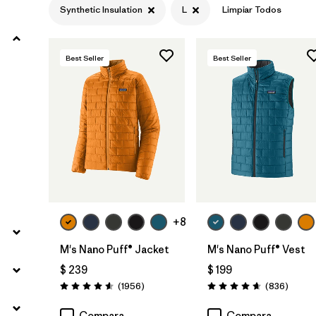
Synthetic Insulation
L
Limpiar Todos
Filtrar por
Product Family
Best Seller
Best Seller
Filtrar por
Gender
Filtrar por
Size
1
+8
M's Nano Puff® Jacket
M's Nano Puff® Vest
$ 239
$ 199
Comentarios
Coment
(1956
)
(836
)
Valoración: 4.6 / 5
Valoración: 4.7 / 5
Compara
Compara