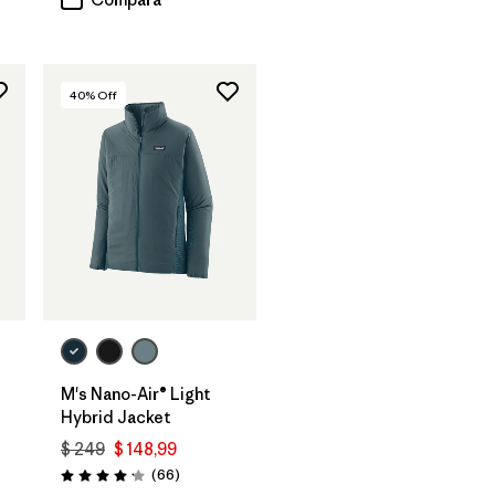
40
% Off
M's Nano-Air® Light
Hybrid Jacket
$ 249
$ 148,99
rios
Comentarios
(66
)
Valoración: 4.2 / 5