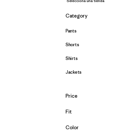
Selecciona una tienda
Filtrar por
Category
Pants
Shorts
Shirts
Jackets
Filtrar por
Price
Filtrar por
Fit
Filtrar por
Color