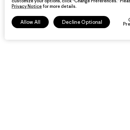
customize your options, click “Change Preferences.” Plea
Privacy Notice
for more details.
Allow All
Decline Optional
Pr