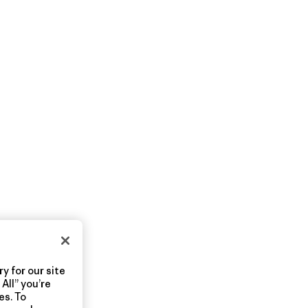
y for our site
All” you’re
es. To