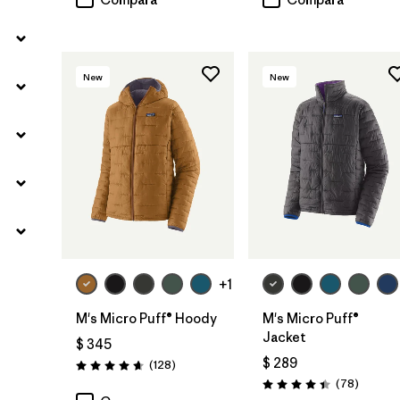
New
New
+1
M's Micro Puff® Hoody
M's Micro Puff®
Jacket
$ 345
$ 289
Comentarios
(128
)
Valoración: 4.6 / 5
Comenta
(78
)
Valoración: 4.4 / 5