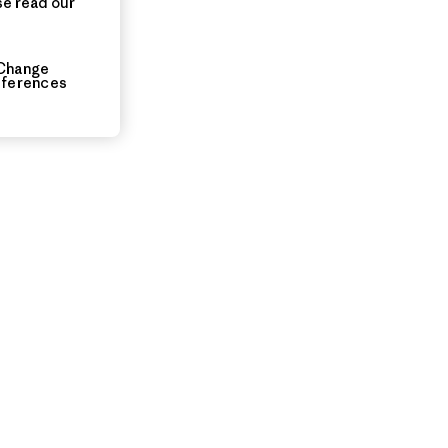
se read our
Change
eferences