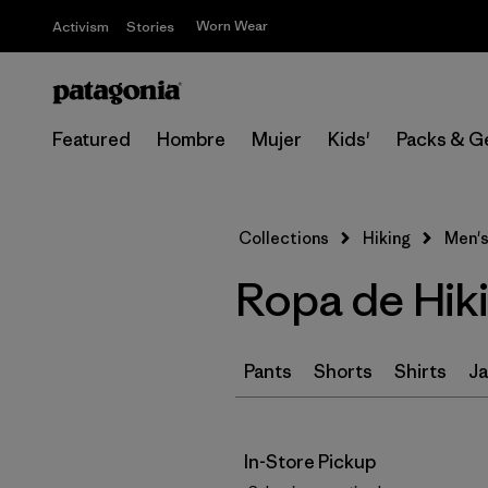
Worn Wear
Activism
Stories
Featured
Hombre
Mujer
Kids'
Packs & G
Collections
Hiking
Men's
Ropa de Hik
Pants
Shorts
Shirts
Ja
In-Store Pickup