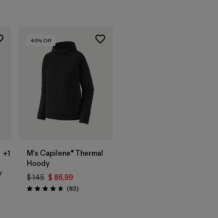
40
% Off
M's Capilene® Thermal
+1
Hoody
y
$ 145
$ 86,99
Comentarios
(83
)
Valoración: 4.7 / 5
arios