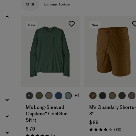
M
Limpiar Todos
Filtrar por
Product Family
New
New
Filtrar por
Volume
Filtrar por
Gender
Filtrar por
Size
1
+1
M's Long-Sleeved
M's Quandary Shorts 
Capilene® Cool Sun
8"
Shirt
$ 89
$ 79
Comenta
(33
)
Valoración: 4.0 / 5
Comentarios
(1
)