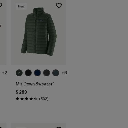
New
+2
+6
M's Down Sweater™
$ 289
Comentarios
(532
)
Valoración: 4.4 / 5