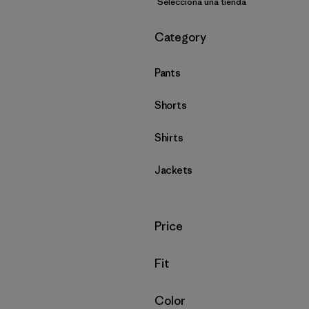
Selecciona una tienda
Filtrar por
Category
Pants
Shorts
Shirts
Jackets
Filtrar por
Price
Filtrar por
Fit
Filtrar por
Color