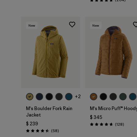
Valoración: 4.6 / 5
New
New
+2
M's Boulder Fork Rain
M's Micro Puff® Hood
Jacket
$ 345
$ 239
Coment
(128
)
Valoración: 4.6 / 5
Comentarios
(58
)
Valoración: 4.5 / 5