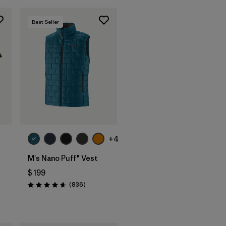
Best Seller
+4
M's Nano Puff® Vest
$ 199
Comentarios
(836
)
Valoración: 4.7 / 5
ios