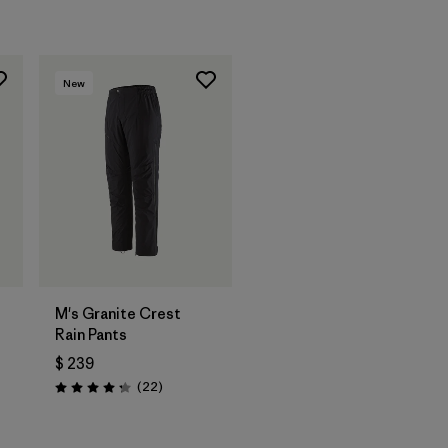
New
M's Granite Crest
Rain Pants
$ 239
Comentarios
(22
)
Valoración: 4.3 / 5
arios