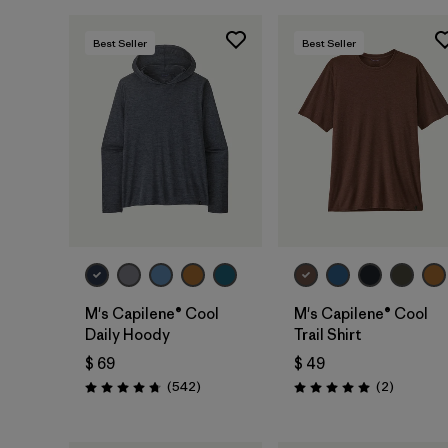
Best Seller
Best Seller
M's Capilene® Cool
M's Capilene® Cool
Daily Hoody
Trail Shirt
$ 69
$ 49
Comentarios
Comentar
(542
)
(2
)
Valoración: 4.8 / 5
Valoración: 5.0 / 5