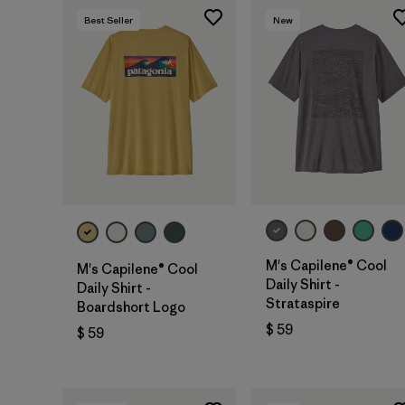
Best Seller
New
M's Capilene® Cool
M's Capilene® Cool
Daily Shirt -
Daily Shirt -
Strataspire
Boardshort Logo
$ 59
$ 59