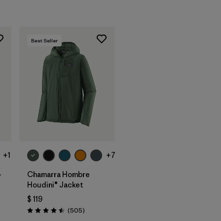
Best Seller
+1
+7
-
Chamarra Hombre
Houdini® Jacket
$ 119
rios
Comentarios
(505
)
Valoración: 4.5 / 5