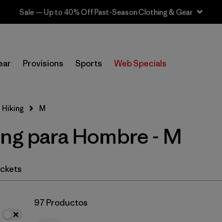
Sale — Up to 40% Off Past-Season Clothing & Gear
In-Store Pickup
Selecciona una tienda
ear
Provisions
Sports
Web Specials
Filtrar por
Category
 Hiking
M
Filtrar por
Price
ing para Hombre - M
Filtrar por
Fit
Filtrar por
Color
ckets
Filtrar por
Features & Processes
97 Productos
Filtrar por
Materials & Fabric