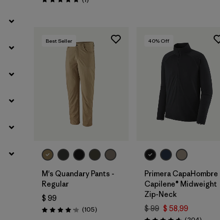
Valoración: 5.0 / 5
Best Seller
40
% Off
M's Quandary Pants -
Primera CapaHombre
Regular
Capilene® Midweight
Zip-Neck
$ 99
$ 99
$ 58,99
Comentarios
(105
)
Valoración: 4.2 / 5
Coment
(204
)