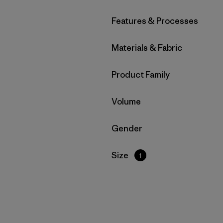
Filtrar por
Features & Processes
Filtrar por
Materials & Fabric
Filtrar por
Product Family
Filtrar por
Volume
Filtrar por
Gender
Filtrar por
Size
1