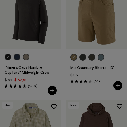
Primera Capa Hombre
M's Quandary Shorts - 10"
Capilene® Midweight Crew
$ 95
$ 89
$ 52,99
Comentarios
(51
)
Valoración: 3.9 / 5
Comentarios
(256
)
Valoración: 4.6 / 5
New
New