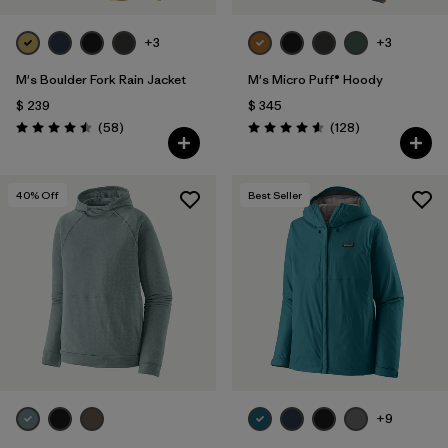
+3
+3
M's Boulder Fork Rain Jacket
M's Micro Puff® Hoody
$ 239
$ 345
Comentarios
Comentarios
(58
)
(128
)
Valoración: 4.5 / 5
Valoración: 4.6 / 5
40
% Off
Best Seller
+9