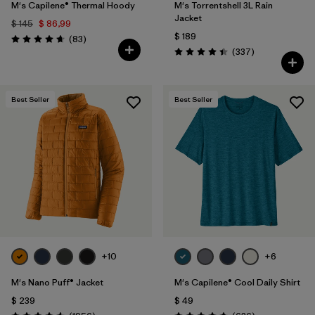
M's Capilene® Thermal Hoody
M's Torrentshell 3L Rain
Jacket
$ 145
$ 86,99
$ 189
Comentarios
(83
)
Valoración: 4.7 / 5
Comentarios
(337
)
Valoración: 4.4 / 5
Best Seller
Best Seller
+10
+6
M's Nano Puff® Jacket
M's Capilene® Cool Daily Shirt
$ 239
$ 49