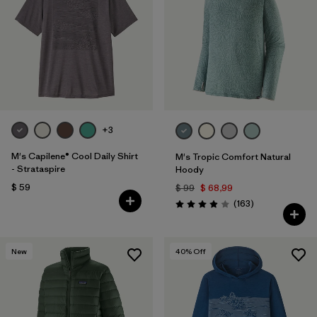
+3
M's Capilene® Cool Daily Shirt
M's Tropic Comfort Natural
- Strataspire
Hoody
$ 59
$ 99
$ 68,99
Comentarios
(163
)
Valoración: 3.9 / 5
New
40
% Off