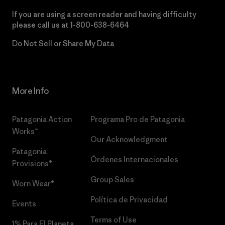
If you are using a screen reader and having difficulty
please call us at
1-800-638-6464
Do Not Sell or Share My Data
More Info
Patagonia Action
Programa Pro de Patagonia
Works™
Our Acknowledgment
Patagonia
Órdenes Internacionales
Provisions®
Group Sales
Worn Wear®
Política de Privacidad
Events
Terms of Use
1% Para El Planeta