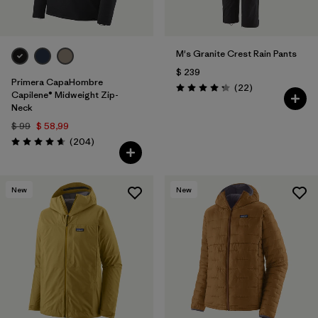
M's Granite Crest Rain Pants
$ 239
Primera CapaHombre
Comentarios
(22
)
Valoración: 4.3 / 5
Capilene® Midweight Zip-
Neck
$ 99
$ 58,99
Comentarios
(204
)
Valoración: 4.6 / 5
New
New