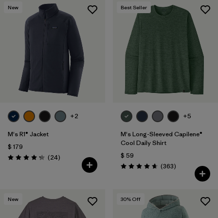
New
Best Seller
+2
+5
M's R1® Jacket
M's Long-Sleeved Capilene®
Cool Daily Shirt
$ 179
$ 59
Comentarios
(24
)
Valoración: 4.3 / 5
Comentarios
(363
)
Valoración: 4.7 / 5
New
30
% Off