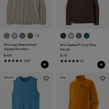
+2
M's Long-Sleeved Self-
M's Capilene® Cool Ultra
Guided Sun Shirt
Hoody
$ 109
$ 79
Comentarios
(24
)
Comentarios
(1
)
Valoración: 4.5 / 5
Valoración: 5.0 / 5
30
% Off
New