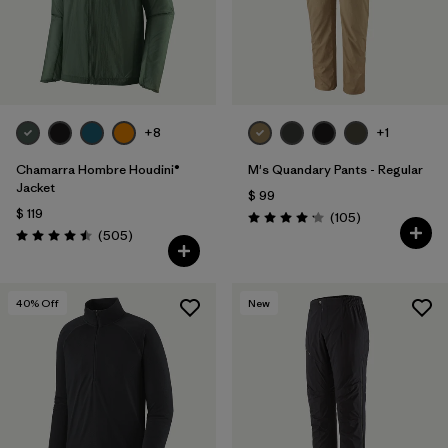
+8
+1
Chamarra Hombre Houdini®
M's Quandary Pants - Regular
Jacket
$ 99
$ 119
Comentarios
(105
)
Valoración: 4.2 / 5
Comentarios
(505
)
Valoración: 4.5 / 5
40
% Off
New