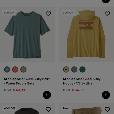
30
% Off
30
% Off
M's Capilene® Cool Daily Shirt
M's Capilene® Cool Daily
- Water People Sets
Hoody - '73 Skyline
$ 59
$ 40,99
$ 79
$ 54,99
40
% Off
New