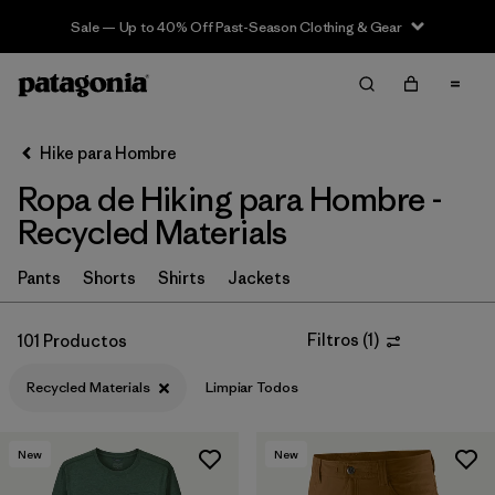
Sale — Up to 40% Off Past-Season Clothing & Gear
Filter & Sort
Limpiar Todos
In-Store Pickup
Selecciona una tienda
Hike para Hombre
Ropa de Hiking para Hombre -
Ordenar Por
Recycled Materials
Filtrar por
Category
Pants
Shorts
Shirts
Jackets
Filtrar por
Price
Filtros
(
1
)
101 Productos
Filtrar por
Fit
Recycled Materials
Limpiar Todos
Filtrar por
Color
New
New
Filtrar por
Features & Processes