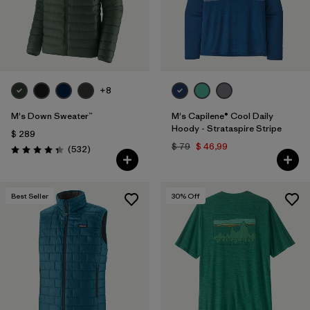
+8
M's Down Sweater™
M's Capilene® Cool Daily
Hoody - Strataspire Stripe
$ 289
$ 79
$ 46,99
Comentarios
(532
)
Valoración: 4.4 / 5
Best Seller
30
% Off