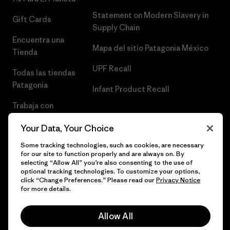
Statement on Modern Slavery in
Gift Cards
Supply Chain
Encuentra una
Mapa del sitio Patagonia México
Tienda
UPF Recall
Todas las tiendas
Patagonia
Infant Product Recall
Trabaja con
Nosotros
Your Data, Your Choice
Prensa
Some tracking technologies, such as cookies, are necessary
for our site to function properly and are always on. By
selecting “Allow All” you’re also consenting to the use of
optional tracking technologies. To customize your options,
click “Change Preferences.” Please read our
Privacy Notice
© 2026 Patagonia, Inc. Todos los derechos reservados.
for more details.
Allow All