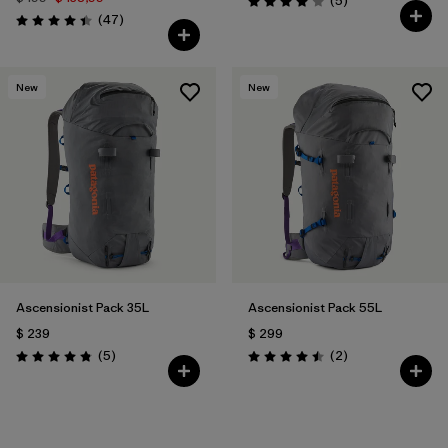
(5
)
Valoración: 4.0 / 5
Comentarios
(47
)
Valoración: 4.4 / 5
New
New
Ascensionist Pack 35L
Ascensionist Pack 55L
$ 239
$ 299
Comentarios
Comentarios
(5
)
(2
)
Valoración: 4.8 / 5
Valoración: 4.5 / 5