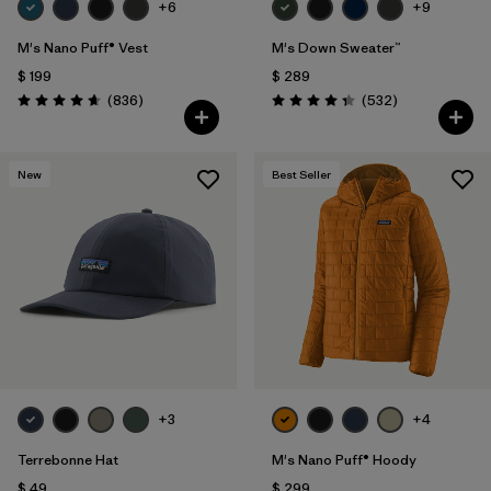
+6
+9
M's Nano Puff® Vest
M's Down Sweater™
$ 199
$ 289
Comentarios
Comentarios
(836
)
(532
)
Valoración: 4.7 / 5
Valoración: 4.4 / 5
New
Best Seller
+3
+4
Terrebonne Hat
M's Nano Puff® Hoody
$ 49
$ 299