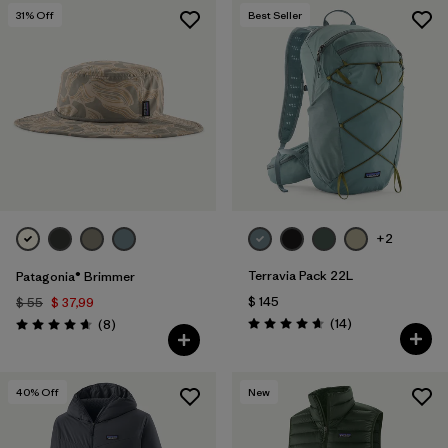
31
% Off
Best Seller
+2
Terravia Pack 22L
Patagonia® Brimmer
$ 145
$ 55
$ 37,99
Comentarios
Comentarios
(14
)
(8
)
Valoración: 4.6 / 5
Valoración: 4.6 / 5
40
% Off
New