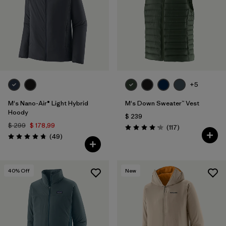
+5
M's Nano-Air® Light Hybrid
M's Down Sweater™ Vest
Hoody
$ 239
$ 299
$ 178,99
Comentarios
(117
)
Valoración: 4.2 / 5
Comentarios
(49
)
Valoración: 4.8 / 5
40
% Off
New