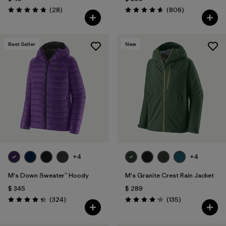
Comentarios
Comentarios
(28
)
(806
)
Valoración: 4.8 / 5
Valoración: 4.6 / 5
Best Seller
New
+4
+4
M's Down Sweater™ Hoody
M's Granite Crest Rain Jacket
$ 345
$ 289
Comentarios
Comentarios
(324
)
(135
)
Valoración: 4.4 / 5
Valoración: 4.2 / 5