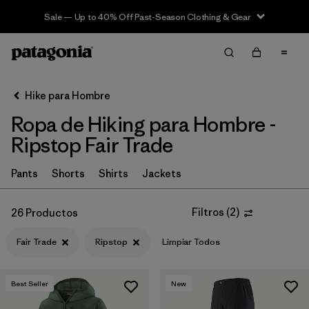
Sale — Up to 40% Off Past-Season Clothing & Gear
Filter & Sort
Limpiar Todos
In-Store Pickup
Selecciona una tienda
Hike para Hombre
Ropa de Hiking para Hombre -
Ordenar Por
Ripstop Fair Trade
Filtrar por
Category
Pants
Shorts
Shirts
Jackets
Filtrar por
Price
Filtros
(
2
)
26 Productos
Filtrar por
Fit
Fair Trade
Ripstop
Limpiar Todos
Filtrar por
Color
Best Seller
New
Filtrar por
Features & Processes
1