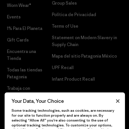
Group Sales
Worn Wear®
Política de Privacidad
Events
Terms of Use
1% Para El Planeta
Statement on Modern Slavery in
Gift Cards
Supply Chain
Encuentra una
Mapa del sitio Patagonia México
Tienda
UPF Recall
Todas las tiendas
Patagonia
Infant Product Recall
Trabaja con
Nosotros
Your Data, Your Choice
Prensa
Some tracking technologies, such as cookies, are necessary
for our site to function properly and are always on. By
selecting “Allow All” you’re also consenting to the use of
optional tracking technologies. To customize your options,