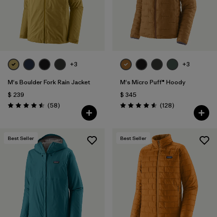
+3
+3
M's Boulder Fork Rain Jacket
M's Micro Puff® Hoody
$ 239
$ 345
Comentarios
Comentarios
(58
)
(128
)
Valoración: 4.5 / 5
Valoración: 4.6 / 5
Best Seller
Best Seller