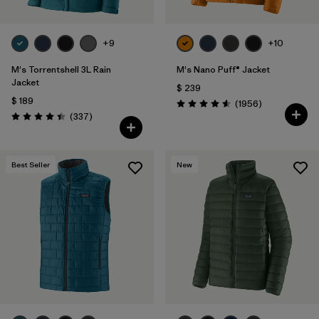
+9
+10
M's Torrentshell 3L Rain
M's Nano Puff® Jacket
Jacket
$ 239
$ 189
Comentarios
(1956
)
Valoración: 4.6 / 5
Comentarios
(337
)
Valoración: 4.4 / 5
Best Seller
New