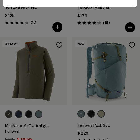
Terravia Pack 14L
Terravia Pack 28L
$ 125
$ 179
Comentarios
(10
)
Comentarios
(15
)
Valoración: 4.2 / 5
Valoración: 4.1 / 5
30
% Off
New
Terravia Pack 36L
M's Nano-Air® Ultralight
Pullover
$ 229
$ 199
$ 138,99
Comentarios