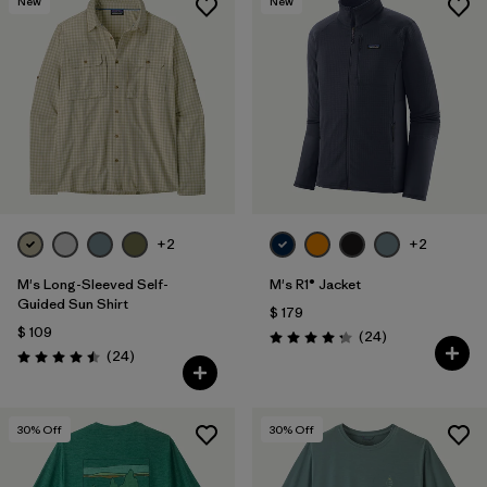
New
New
+2
+2
M's Long-Sleeved Self-
M's R1® Jacket
Guided Sun Shirt
$ 179
$ 109
Comentarios
(24
)
Valoración: 4.3 / 5
Comentarios
(24
)
Valoración: 4.5 / 5
30
% Off
30
% Off