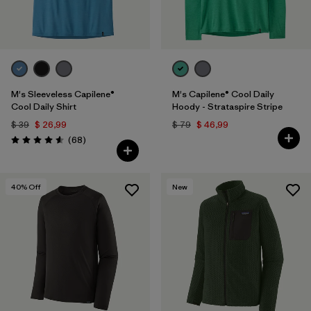
M's Sleeveless Capilene®
M's Capilene® Cool Daily
Cool Daily Shirt
Hoody - Strataspire Stripe
$ 39
$ 26,99
$ 79
$ 46,99
Comentarios
(68
)
Valoración: 4.6 / 5
40
% Off
New