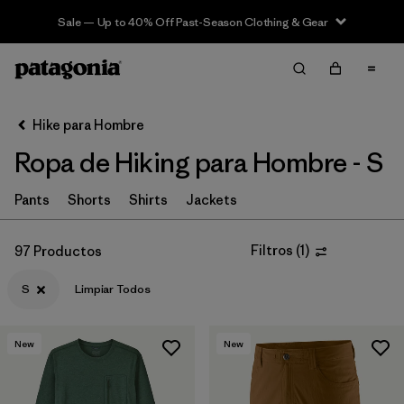
Sale — Up to 40% Off Past-Season Clothing & Gear
Filter & Sort
Limpiar Todos
In-Store Pickup
Selecciona una tienda
Hike para Hombre
Ropa de Hiking para Hombre - S
Ordenar Por
Filtrar por
Pants
Shorts
Shirts
Jackets
Category
Filtrar por
Price
Filtros
(
1
)
97 Productos
S
Limpiar Todos
Filtrar por
Fit
Filtrar por
Color
New
New
Filtrar por
Features & Processes