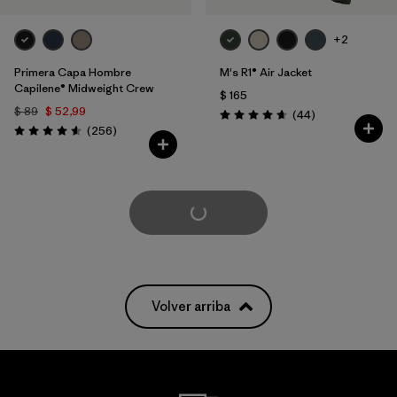
+2
Primera Capa Hombre
M's R1® Air Jacket
Capilene® Midweight Crew
$ 165
$ 89
$ 52,99
Comentarios
(44
)
Valoración: 4.7 / 5
Comentarios
(256
)
Valoración: 4.6 / 5
Cargar Más
Volver arriba