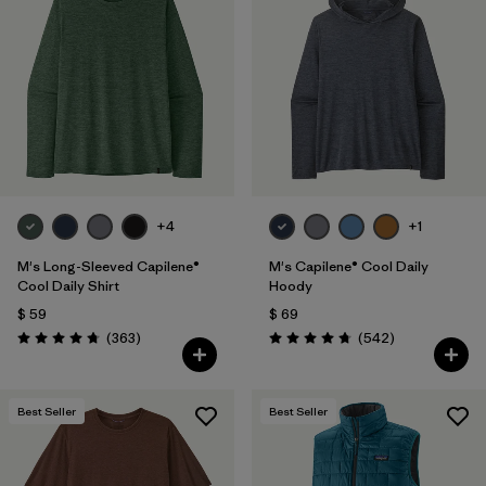
+4
+1
M's Long-Sleeved Capilene®
M's Capilene® Cool Daily
Cool Daily Shirt
Hoody
$ 59
$ 69
Comentarios
Comentarios
(363
)
(542
)
Valoración: 4.7 / 5
Valoración: 4.8 / 5
Best Seller
Best Seller