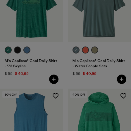
M's Capilene® Cool Daily Shirt
M's Capilene® Cool Daily Shirt
- '73 Skyline
- Water People Sets
$ 59
$ 40,99
$ 59
$ 40,99
30
% Off
40
% Off