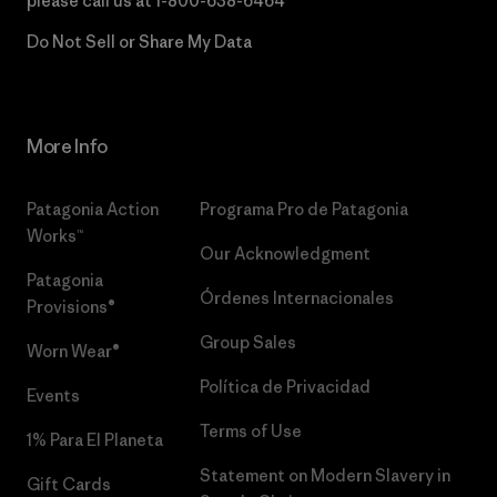
please call us at
1-800-638-6464
Do Not Sell or Share My Data
More Info
Patagonia Action
Programa Pro de Patagonia
Works™
Our Acknowledgment
Patagonia
Órdenes Internacionales
Provisions®
Group Sales
Worn Wear®
Política de Privacidad
Events
Terms of Use
1% Para El Planeta
Statement on Modern Slavery in
Gift Cards