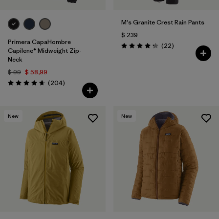
M's Granite Crest Rain Pants
$ 239
Primera CapaHombre
Comentarios
(22
)
Valoración: 4.3 / 5
Capilene® Midweight Zip-
Neck
$ 99
$ 58,99
Comentarios
(204
)
Valoración: 4.6 / 5
New
New