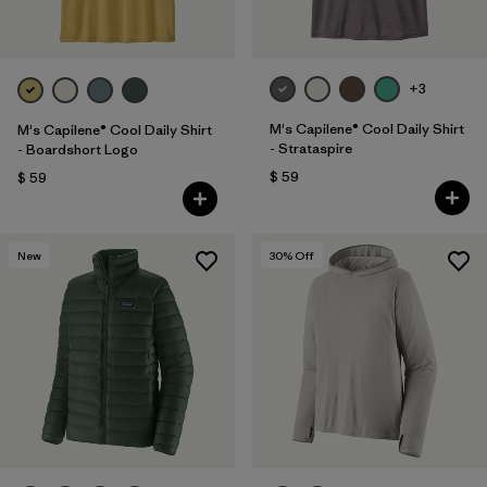
+3
M's Capilene® Cool Daily Shirt
M's Capilene® Cool Daily Shirt
- Strataspire
- Boardshort Logo
$ 59
$ 59
New
30
% Off