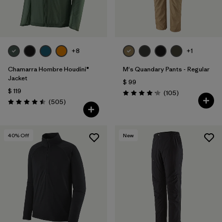
+8
+1
Chamarra Hombre Houdini®
M's Quandary Pants - Regular
Jacket
$ 99
$ 119
Comentarios
(105
)
Valoración: 4.2 / 5
Comentarios
(505
)
Valoración: 4.5 / 5
40
% Off
New