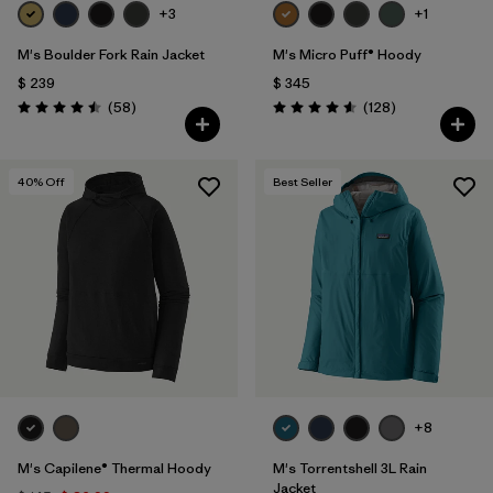
+3
+1
M's Boulder Fork Rain Jacket
M's Micro Puff® Hoody
$ 239
$ 345
Comentarios
Comentarios
(58
)
(128
)
Valoración: 4.5 / 5
Valoración: 4.6 / 5
40
% Off
Best Seller
+8
M's Capilene® Thermal Hoody
M's Torrentshell 3L Rain
Jacket