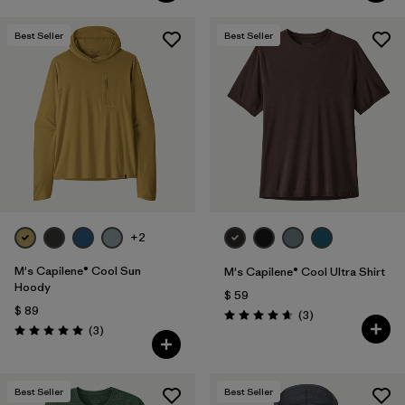
Best Seller
Best Seller
+2
M's Capilene® Cool Sun
M's Capilene® Cool Ultra Shirt
Hoody
$ 59
$ 89
Comentarios
(3
)
Valoración: 4.7 / 5
Comentarios
(3
)
Valoración: 5.0 / 5
Best Seller
Best Seller