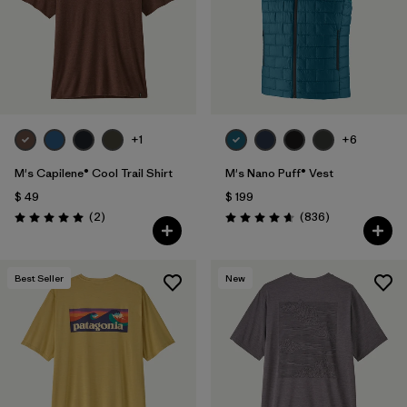
+1
+6
M's Capilene® Cool Trail Shirt
M's Nano Puff® Vest
$ 49
$ 199
Comentarios
Comentarios
(2
)
(836
)
Valoración: 5.0 / 5
Valoración: 4.7 / 5
Best Seller
New