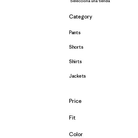
Selecciona una tienda
Filtrar por
Category
Pants
Shorts
Shirts
Jackets
Filtrar por
Price
Filtrar por
Fit
Filtrar por
Color