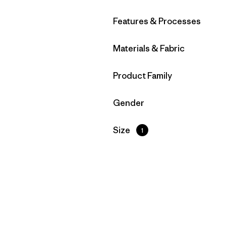
Filtrar por
Features & Processes
Filtrar por
Materials & Fabric
Filtrar por
Product Family
Filtrar por
Gender
Filtrar por
Size
1