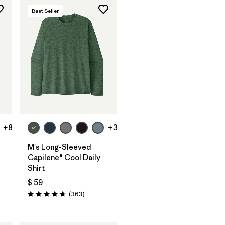
Best Seller
+8
+3
t
M's Long-Sleeved
Capilene® Cool Daily
Shirt
tarios
$ 59
Comentarios
(363
)
Valoración: 4.7 / 5