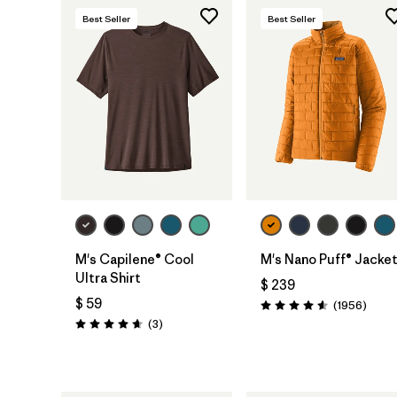
Best Seller
Best Seller
M's Capilene® Cool
M's Nano Puff® Jacke
Ultra Shirt
$ 239
$ 59
Comen
(1956
)
Valoración: 4.6 / 5
Comentarios
(3
)
Valoración: 4.7 / 5