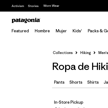
Worn Wear
Activism
Stories
Featured
Hombre
Mujer
Kids'
Packs & G
Collections
Hiking
Men's
Ropa de Hik
Pants
Shorts
Shirts
Ja
In-Store Pickup