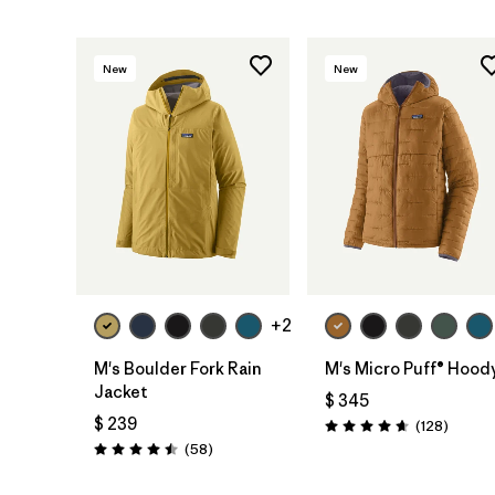
New
New
+2
M's Boulder Fork Rain
M's Micro Puff® Hood
Jacket
$ 345
$ 239
Coment
(128
)
Valoración: 4.6 / 5
Comentarios
(58
)
Valoración: 4.5 / 5