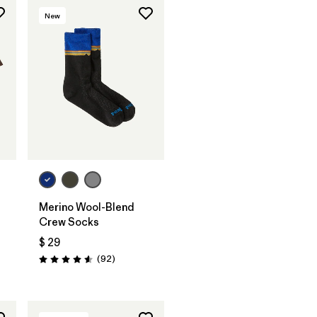
New
Merino Wool-Blend
Crew Socks
$ 29
Comentarios
(92
)
ios
Valoración: 4.6 / 5