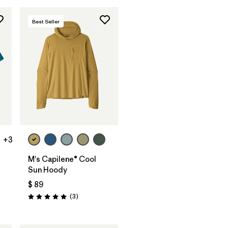
Best Seller
+3
M's Capilene® Cool
Sun Hoody
$ 89
arios
Comentarios
(3
)
Valoración: 5.0 / 5