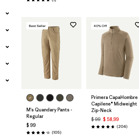
Valoración: 5.0 / 5
Best Seller
40
% Off
Primera CapaHombre
Capilene® Midweight
M's Quandary Pants -
Zip-Neck
Regular
$ 99
$ 58,99
$ 99
Coment
(204
)
Valoración: 4.6 / 5
Comentarios
(105
)
Valoración: 4.2 / 5