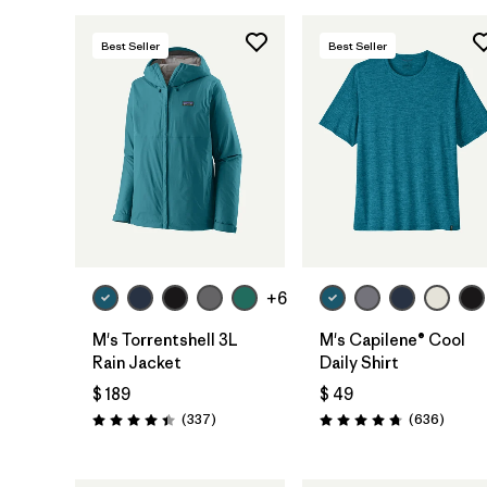
Best Seller
Best Seller
+6
M's Torrentshell 3L
M's Capilene® Cool
Rain Jacket
Daily Shirt
$ 189
$ 49
Comentarios
Coment
(337
)
(636
)
Valoración: 4.4 / 5
Valoración: 4.7 / 5