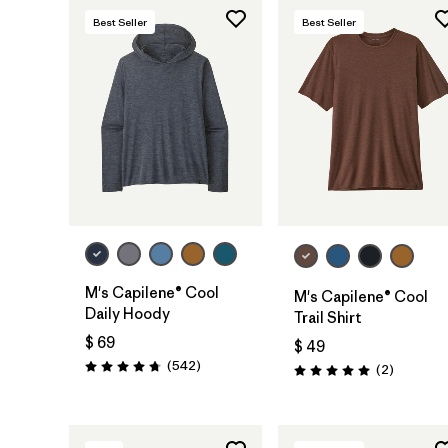
Best Seller
Best Seller
M's Capilene® Cool
M's Capilene® Cool
Daily Hoody
Trail Shirt
$ 69
$ 49
Comentarios
(542
)
Comentar
(2
)
Valoración: 4.8 / 5
Valoración: 5.0 / 5