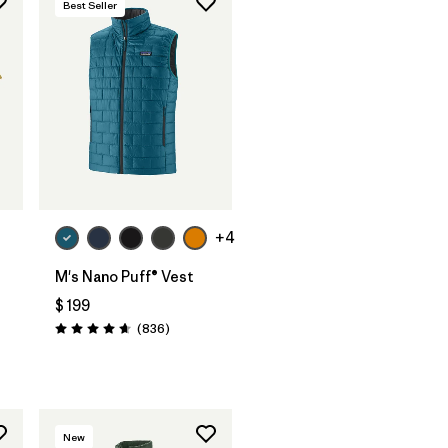
Best Seller
+4
M's Nano Puff® Vest
$ 199
Comentarios
(836
)
Valoración: 4.7 / 5
New