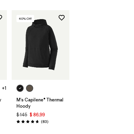
40
% Off
+1
y
M's Capilene® Thermal
Hoody
$ 145
$ 86,99
arios
Comentarios
(83
)
Valoración: 4.7 / 5