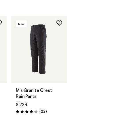
New
M's Granite Crest
Rain Pants
$ 239
Comentarios
(22
)
Valoración: 4.3 / 5
arios