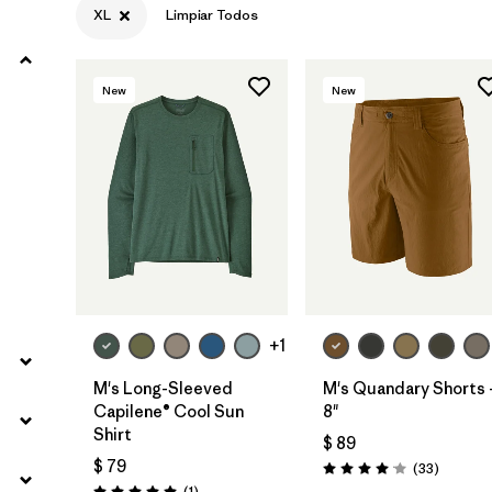
XL
Limpiar Todos
Filtrar por
Product Family
New
New
Filtrar por
Gender
Filtrar por
Size
1
+1
M's Long-Sleeved
M's Quandary Shorts 
Capilene® Cool Sun
8"
Shirt
$ 89
$ 79
Comenta
(33
)
Valoración: 4.0 / 5
Comentarios
(1
)