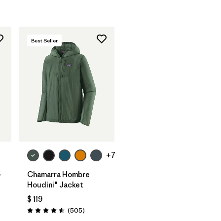
Best Seller
+7
-
Chamarra Hombre
Houdini® Jacket
$ 119
rios
Comentarios
(505
)
Valoración: 4.5 / 5