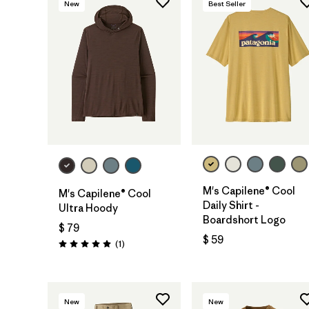
New
Best Seller
M's Capilene® Cool
M's Capilene® Cool
Daily Shirt -
Ultra Hoody
Boardshort Logo
$ 79
$ 59
Comentarios
(1
)
Valoración: 5.0 / 5
New
New