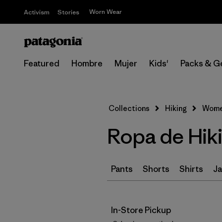
Worn Wear
Activism
Stories
Featured
Hombre
Mujer
Kids'
Packs & G
Collections
Hiking
Women
Ropa de Hiki
Pants
Shorts
Shirts
Ja
In-Store Pickup