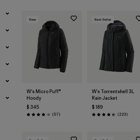
New
Best Seller
W's Micro Puff®
W's Torrentshell 3L
Hoody
Rain Jacket
$ 345
$ 189
Comentarios
Coment
(57
)
(223
)
Valoración: 4.1 / 5
Valoración: 4.4 / 5