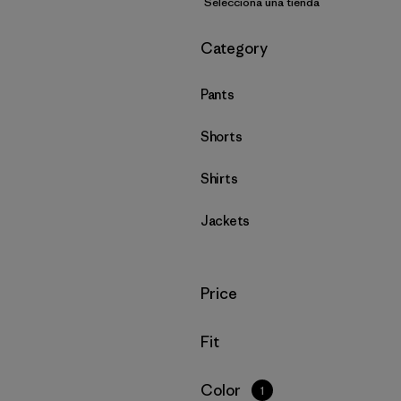
Selecciona una tienda
Filtrar por
Category
Pants
Shorts
Shirts
Jackets
Filtrar por
Price
Filtrar por
Fit
Filtrar por
Color
1