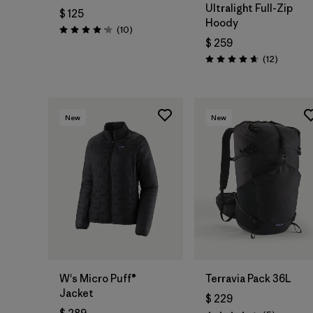
Ultralight Full-Zip
$ 125
Hoody
Comentarios
(10
)
Valoración: 4.2 / 5
$ 259
Comenta
(12
)
Valoración: 4.7 / 5
New
New
W's Micro Puff®
Terravia Pack 36L
Jacket
$ 229