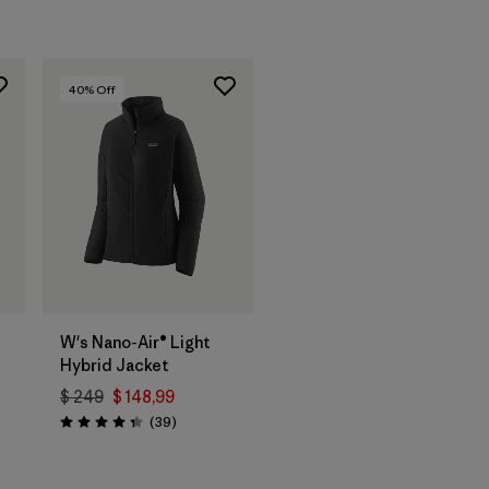
40
% Off
W's Nano-Air® Light
Hybrid Jacket
$ 249
$ 148,99
rios
Comentarios
(39
)
Valoración: 4.3 / 5