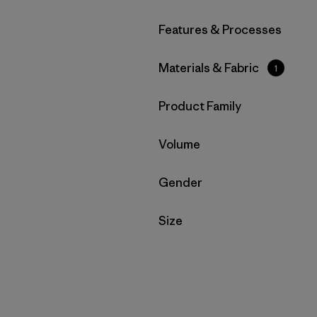
Filtrar por
Features & Processes
Filtrar por
Materials & Fabric
1
Filtrar por
Product Family
Filtrar por
Volume
Filtrar por
Gender
Filtrar por
Size