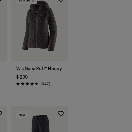
Best Seller
W's Nano Puff® Hoody
$ 299
arios
Comentarios
(947
)
Valoración: 4.6 / 5
New