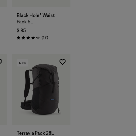
Black Hole® Waist
Pack 5L
$ 85
ios
Comentarios
(17
)
Valoración: 4.4 / 5
New
Terravia Pack 28L