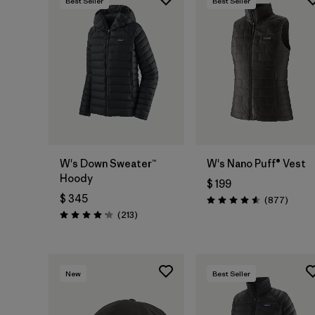
Best Seller
Best Seller
W's Down Sweater™
W's Nano Puff® Vest
Hoody
$ 199
$ 345
Coment
(877
)
Valoración: 4.6 / 5
Comentarios
(213
)
Valoración: 4.2 / 5
New
Best Seller