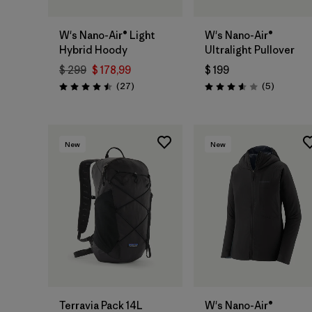
W's Nano-Air® Light
W's Nano-Air®
Hybrid Hoody
Ultralight Pullover
$ 299
$ 178,99
$ 199
Comentarios
Comentar
(27
)
(5
)
Valoración: 4.5 / 5
Valoración: 3.6 / 5
New
New
Terravia Pack 14L
W's Nano-Air®