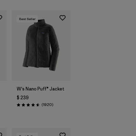
Best Seller
W's Nano Puff® Jacket
$ 239
Comentarios
(1920
)
Valoración: 4.6 / 5
arios