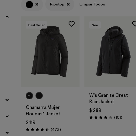
Ripstop
Limpiar Todos
Filtrar por
Product Family
Best Seller
New
Filtrar por
Volume
Filtrar por
Gender
Filtrar por
Size
W's Granite Crest
Rain Jacket
Chamarra Mujer
$ 289
Houdini® Jacket
Comenta
(101
)
Valoración: 4.1 / 5
$ 119
Comentarios
(472
)
Valoración: 4.5 / 5