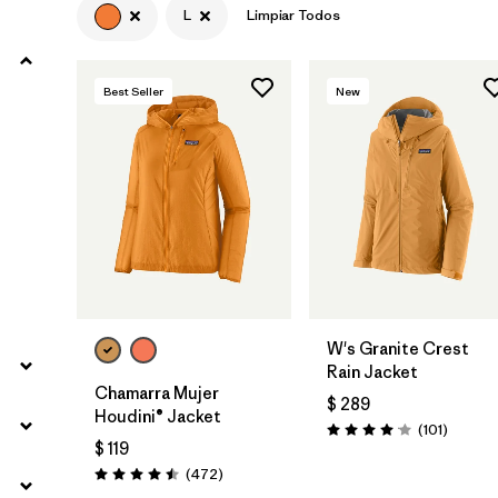
L
Limpiar Todos
Filtrar por
Product Family
Best Seller
New
Filtrar por
Volume
Filtrar por
Gender
Filtrar por
Size
1
W's Granite Crest
Rain Jacket
Chamarra Mujer
$ 289
Houdini® Jacket
Comenta
(101
)
Valoración: 4.1 / 5
$ 119
Comentarios
(472
)
Valoración: 4.5 / 5