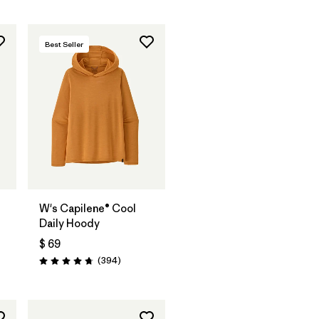
Best Seller
W's Capilene® Cool
Daily Hoody
$ 69
os
Comentarios
(394
)
Valoración: 4.7 / 5