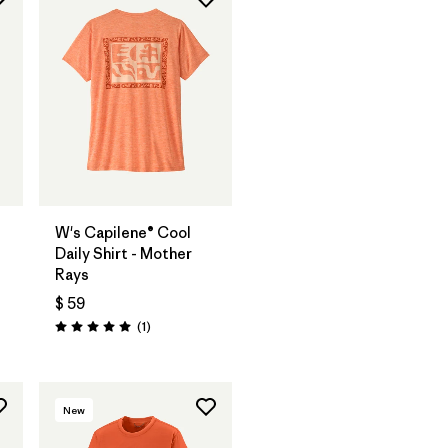
W's Capilene® Cool
Daily Shirt - Mother
Rays
rios
$ 59
Comentarios
(1
)
Valoración: 5.0 / 5
New