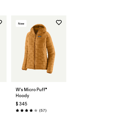
New
W's Micro Puff®
Hoody
$ 345
rios
Comentarios
(57
)
Valoración: 4.1 / 5