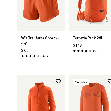
W's Trailfarer Shorts -
Terravia Pack 28L
4½"
$ 179
$ 65
Comenta
(15
)
Valoración: 4.1 / 5
Comentarios
(45
)
Valoración: 4.3 / 5
Exclusive