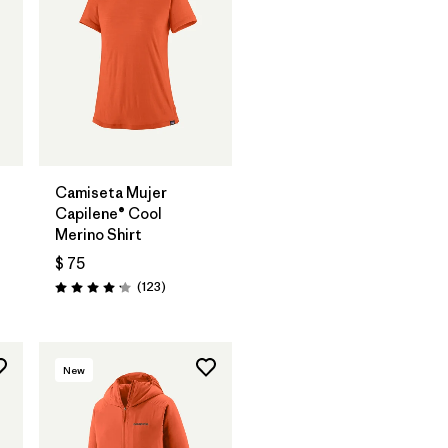
Camiseta Mujer
Capilene® Cool
Merino Shirt
rios
$ 75
Comentarios
(123
)
Valoración: 4.2 / 5
New