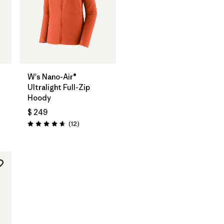
W's Nano-Air®
Ultralight Full-Zip
Hoody
rios
$ 249
Comentarios
(12
)
Valoración: 4.7 / 5