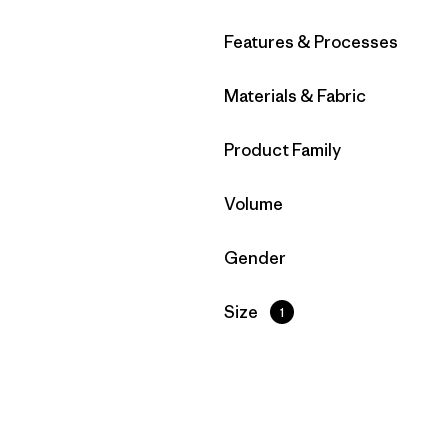
Filtrar por
Features & Processes
Filtrar por
Materials & Fabric
Filtrar por
Product Family
Filtrar por
Volume
Filtrar por
Gender
Filtrar por
Size
1