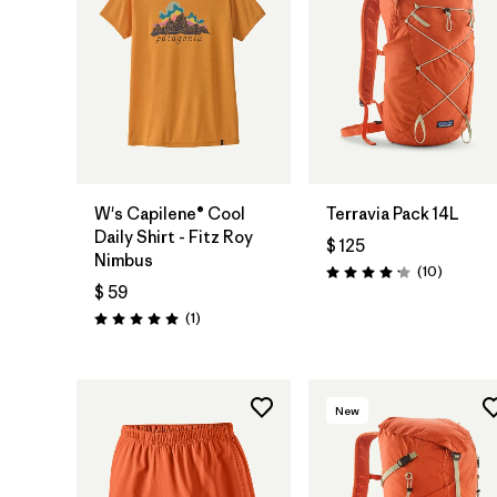
W's Capilene® Cool
Terravia Pack 14L
Daily Shirt - Fitz Roy
$ 125
Nimbus
Comenta
(10
)
Valoración: 4.2 / 5
$ 59
Comentarios
(1
)
Valoración: 5.0 / 5
New