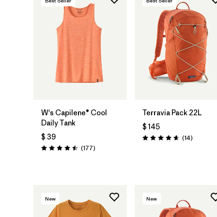
Best Seller
Best Seller
W's Capilene® Cool
Terravia Pack 22L
Daily Tank
$ 145
$ 39
Comenta
(14
)
Valoración: 4.6 / 5
Comentarios
(177
)
Valoración: 4.5 / 5
New
New