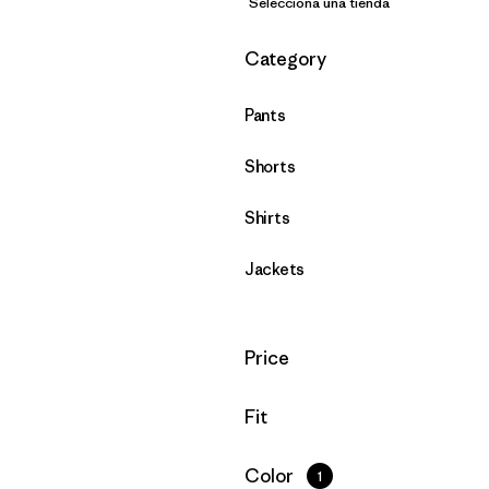
Selecciona una tienda
Filtrar por
Category
Pants
Shorts
Shirts
Jackets
Filtrar por
Price
Filtrar por
Fit
Filtrar por
Color
1