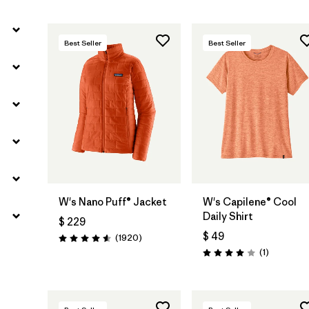
Best Seller
Best Seller
W's Nano Puff® Jacket
W's Capilene® Cool
Daily Shirt
$ 229
$ 49
Comentarios
(1920
)
Valoración: 4.6 / 5
Comentari
(1
)
Valoración: 4.0 / 5