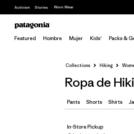
Worn Wear
Activism
Stories
Featured
Hombre
Mujer
Kids'
Packs & G
Collections
Hiking
Women
Ropa de Hiki
Pants
Shorts
Shirts
Ja
In-Store Pickup