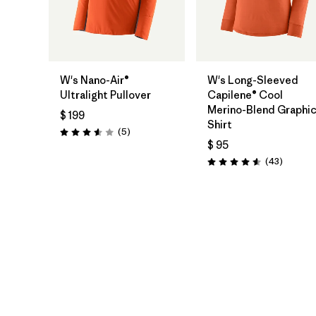
W's Nano-Air®
W's Long-Sleeved
Ultralight Pullover
Capilene® Cool
Merino-Blend Graphi
$ 199
Shirt
Comentarios
(5
)
Valoración: 3.6 / 5
$ 95
Comenta
(43
)
Valoración: 4.6 / 5