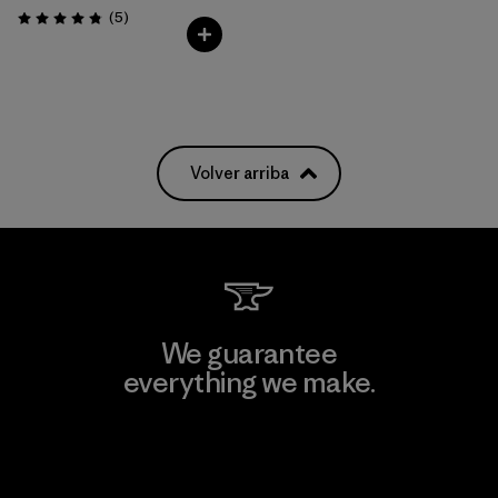
Comentarios
(5
)
Valoración: 4.8 / 5
Volver arriba
We guarantee
everything we make.
View Ironclad Guarantee