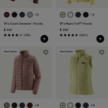
+5
+3
W's Down Sweater™ Hoody
W's Nano Puff® Hoody
$ 345
$ 299
Comentarios
Comentarios
(213
)
(947
)
Valoración: 4.2 / 5
Valoración: 4.6 / 5
Best Seller
Best Seller
+8
+6