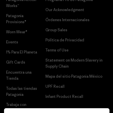
Works™
Our Acknowledgment
Patagonia
Órdenes Internacionales
Provisions®
Group Sales
Worn Wear®
Política de Privacidad
Events
Terms of Use
1% Para El Planeta
Statement on Modern Slavery in
Gift Cards
Supply Chain
Encuentra una
Mapa del sitio Patagonia México
Tienda
UPF Recall
Todas las tiendas
Patagonia
Infant Product Recall
Trabaja con
Nosotros