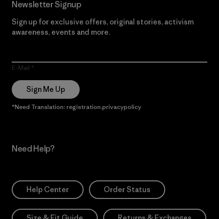
Newsletter Signup
Sign up for exclusive offers, original stories, activism
awareness, events and more.
E-Mail
Sign Me Up
*Need Translation: registration.privacypolicy
Need Help?
Help Center
Order Status
Size & Fit Guide
Returns & Exchanges