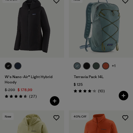
+1
W's Nano-Air® Light Hybrid
Terravia Pack 14L
Hoody
$ 125
$ 299
$ 178,99
Comentarios
(10
)
Valoración: 4.2 / 5
Comentarios
(27
)
Valoración: 4.5 / 5
New
40
% Off