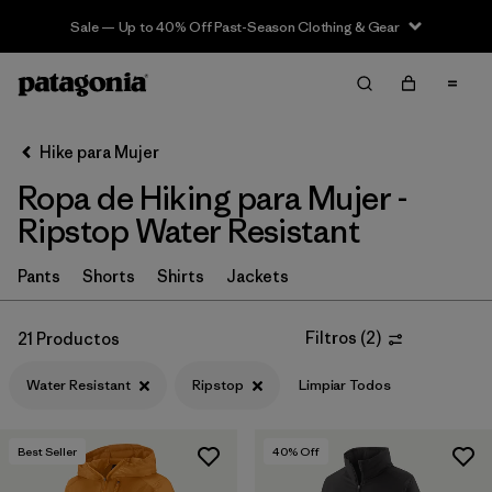
Sale — Up to 40% Off Past-Season Clothing & Gear
Filter & Sort
Limpiar Todos
In-Store Pickup
Selecciona una tienda
Hike para Mujer
Ropa de Hiking para Mujer -
Ordenar Por
Ripstop Water Resistant
Filtrar por
Category
Pants
Shorts
Shirts
Jackets
Filtrar por
Price
Filtros
(
2
)
21 Productos
Filtrar por
Fit
Water Resistant
Ripstop
Limpiar Todos
Filtrar por
Color
Best Seller
40
% Off
Filtrar por
Features & Processes
1