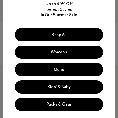
Up to 40% Off
Select Styles
In Our Summer Sale
Shop All
Terravia Pack 36L
Terravia Pack 28L
$ 229
$ 179
Women’s
Comentarios
Comentarios
(5
)
(15
)
Valoración: 4.0 / 5
Valoración: 4.1 / 5
Men’s
New
New
Kids’ & Baby
Packs & Gear