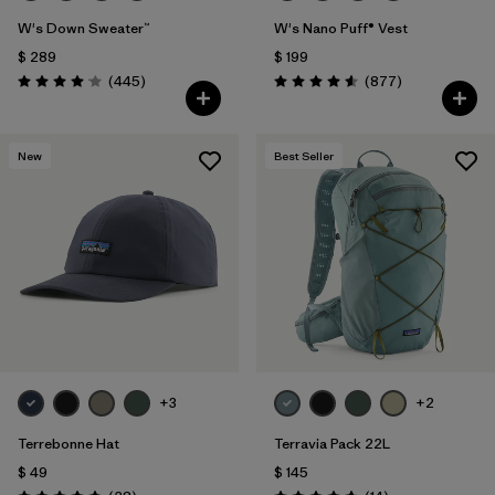
W's Down Sweater™
W's Nano Puff® Vest
$ 289
$ 199
Comentarios
Comentarios
(445
)
(877
)
Valoración: 4.1 / 5
Valoración: 4.6 / 5
New
Best Seller
+3
+2
Terrebonne Hat
Terravia Pack 22L
$ 49
$ 145