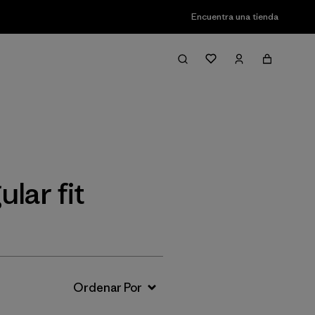
Encuentra una tienda
Filter & Sort
lar fit