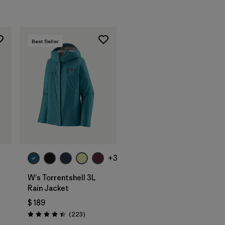
Best Seller
+3
W's Torrentshell 3L
Rain Jacket
$ 189
Comentarios
(223
)
rios
Valoración: 4.4 / 5