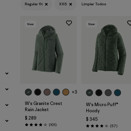
Regular fit
XXS
Limpiar Todos
Filtrar por
Gender
Filtrar por
Size
1
New
New
+3
W's Granite Crest
W's Micro Puff®
Rain Jacket
Hoody
$ 289
$ 345
Comentarios
(101
)
Comenta
(57
)
Valoración: 4.1 / 5
Valoración: 4.1 / 5