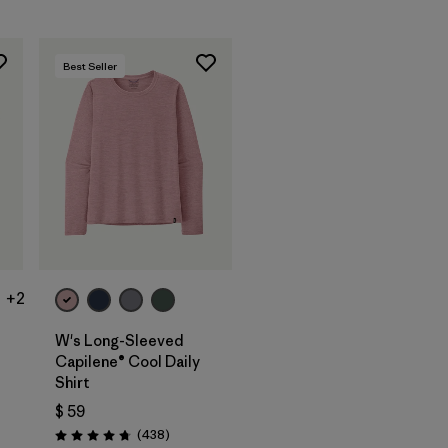
Best Seller
+2
W's Long-Sleeved
Capilene® Cool Daily
Shirt
os
$ 59
Comentarios
(438
)
Valoración: 4.7 / 5