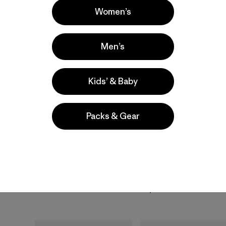
Women’s
40
% Off
New
Men’s
Kids’ & Baby
Packs & Gear
W's Capilene® Cool
Daily Shirt -
W's Capilene® Cool
Chouinard® Crest
Daily Shirt -
$ 59
$ 34,99
Boardshort Logo
$ 59