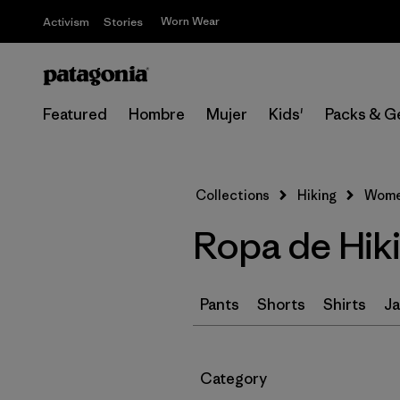
Worn Wear
Activism
Stories
Featured
Hombre
Mujer
Kids'
Packs & G
Collections
Hiking
Women
Ropa de Hiki
Pants
Shorts
Shirts
Ja
Filtrar por
Category