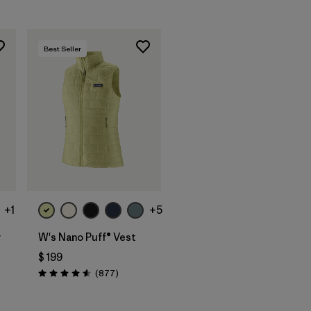
Best Seller
+1
+5
y
W's Nano Puff® Vest
$ 199
arios
Comentarios
(877
)
Valoración: 4.6 / 5