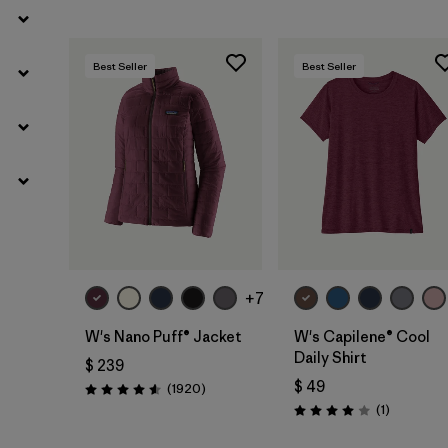
Best Seller
Best Seller
+7
W's Nano Puff® Jacket
W's Capilene® Cool
Daily Shirt
$ 239
$ 49
Comentarios
(1920
)
Valoración: 4.6 / 5
Comentari
(1
)
Valoración: 4.0 / 5