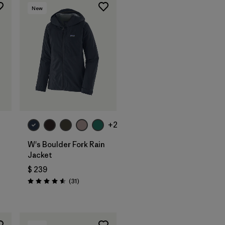
New
+2
W's Boulder Fork Rain
Jacket
$ 239
Comentarios
(31
)
Valoración: 4.5 / 5