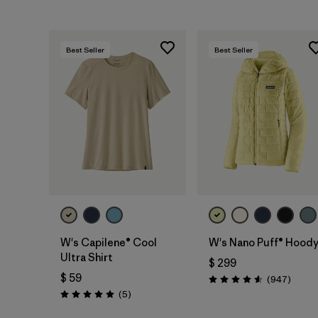
Best Seller
Best Seller
W's Capilene® Cool
W's Nano Puff® Hood
Ultra Shirt
$ 299
$ 59
Coment
(947
)
Valoración: 4.6 / 5
Comentarios
(5
)
Valoración: 5.0 / 5