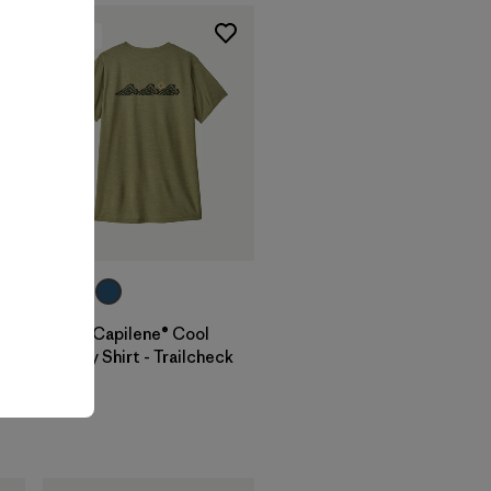
New
W's Capilene® Cool
Daily Shirt - Trailcheck
$ 59