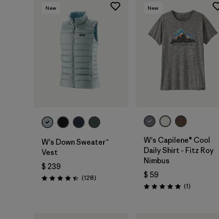
New
New
W's Capilene® Cool
W's Down Sweater™
Daily Shirt - Fitz Roy
Vest
Nimbus
$ 239
$ 59
Comentarios
(128
)
Valoración: 4.4 / 5
Comentari
(1
)
Valoración: 5.0 / 5