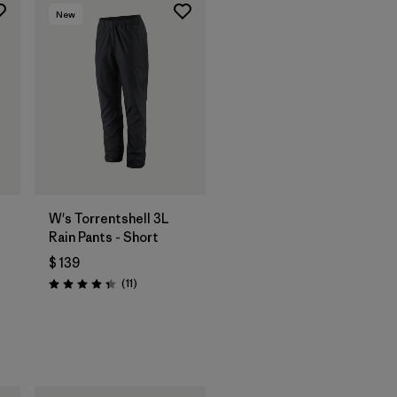
New
W's Torrentshell 3L
Rain Pants - Short
$ 139
Comentarios
(11
)
Valoración: 4.4 / 5
os