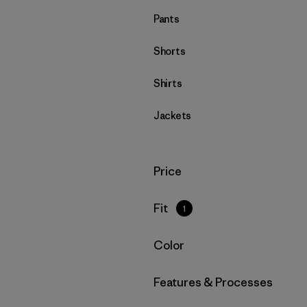
Pants
Shorts
Shirts
Jackets
Filtrar por
Price
Filtrar por
Fit
1
Filtrar por
Color
Filtrar por
Features & Processes