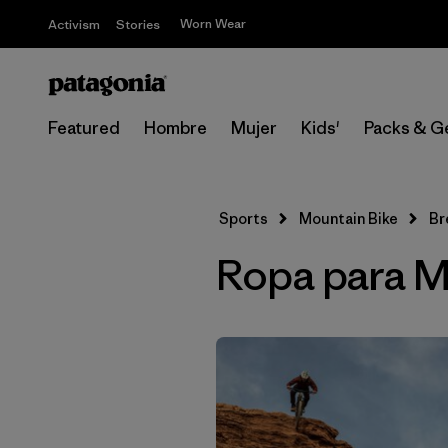
Worn Wear
Activism
Stories
Featured
Hombre
Mujer
Kids'
Packs & G
Sports
Mountain Bike
Br
Ropa para Mo