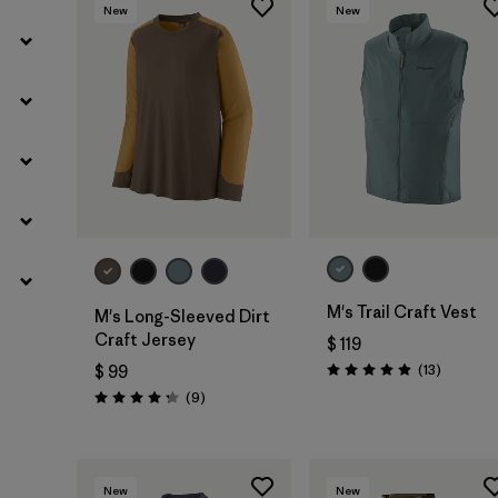
New
New
M's Trail Craft Vest
M's Long-Sleeved Dirt
Craft Jersey
$ 119
Comentar
(13
)
$ 99
Valoración: 4.9 / 5
Comentarios
(9
)
Valoración: 4.2 / 5
New
New