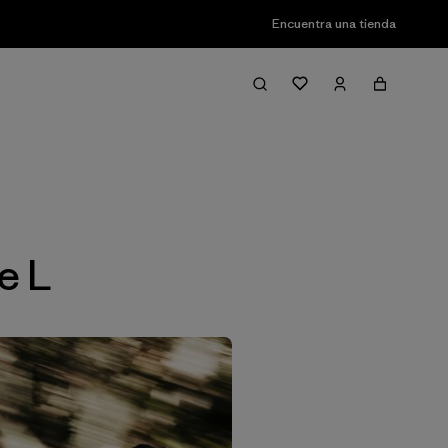
Encuentra una tienda
Filter & Sort
e L