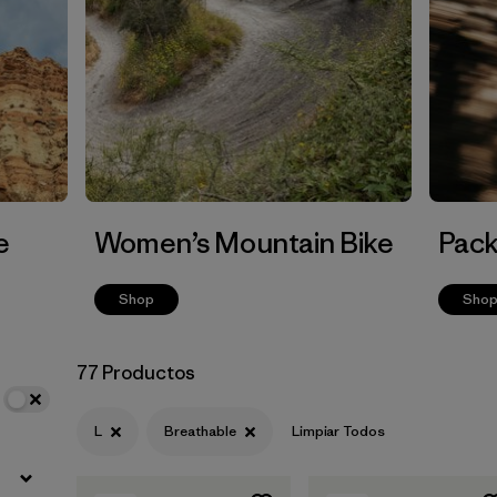
e
Women’s Mountain Bike
Pack
Shop
Sho
77 Productos
L
Breathable
Limpiar Todos