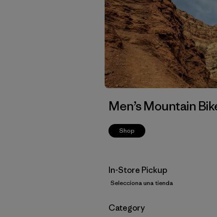
Men’s Mountain Bik
Shop
In-Store Pickup
Selecciona una tienda
Filtrar por
Category