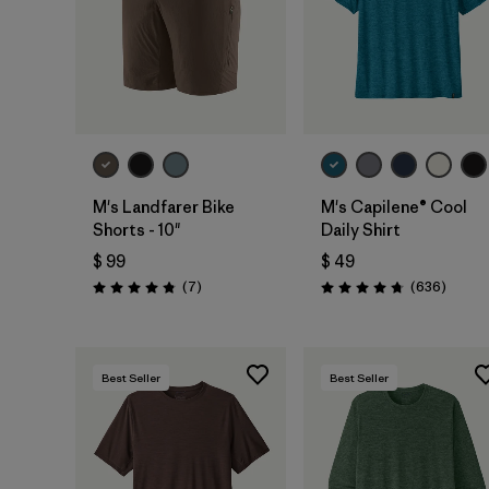
M's Landfarer Bike
M's Capilene® Cool
Shorts - 10"
Daily Shirt
$ 99
$ 49
Comentarios
Coment
(7
)
(636
)
Valoración: 4.9 / 5
Valoración: 4.7 / 5
Best Seller
Best Seller