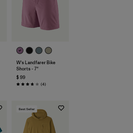
W's Landfarer Bike
Shorts - 7"
$ 99
ios
Comentarios
(4
)
Valoración: 3.8 / 5
Best Seller