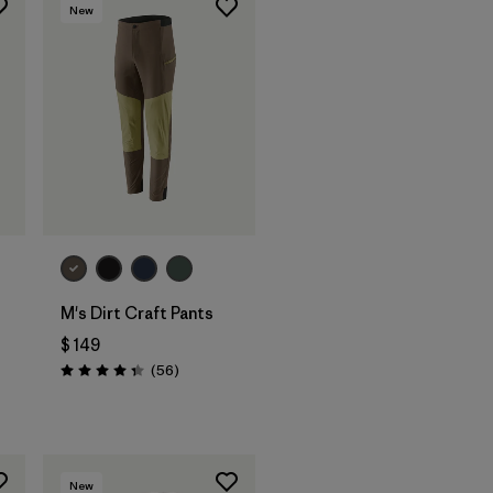
New
M's Dirt Craft Pants
$ 149
ios
Comentarios
(56
)
Valoración: 4.3 / 5
New