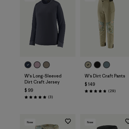
W's Long-Sleeved
W's Dirt Craft Pants
Dirt Craft Jersey
$ 149
$ 99
Comenta
(29
)
Valoración: 4.8 / 5
Comentarios
(3
)
Valoración: 5.0 / 5
New
New