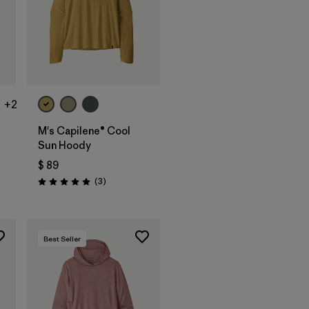
+2
M's Capilene® Cool
Sun Hoody
$ 89
arios
Comentarios
(3
)
Valoración: 5.0 / 5
Best Seller