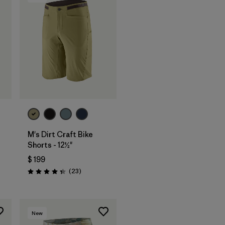
M's Dirt Craft Bike
Shorts - 12½"
rios
$ 199
Comentarios
(23
)
Valoración: 4.3 / 5
New