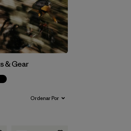
s & Gear
p