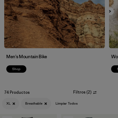
Filtrar por
Features & Processes
1
Men’s Mountain Bike
Wom
Shop
Filtros
(
2
)
74 Productos
XL
Breathable
Limpiar Todos