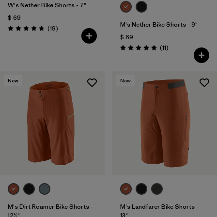
W's Nether Bike Shorts - 7"
$ 69
M's Nether Bike Shorts - 9"
Comentarios
(19
)
Valoración: 4.6 / 5
$ 69
Comentarios
(11
)
Valoración: 4.9 / 5
New
New
M's Dirt Roamer Bike Shorts -
M's Landfarer Bike Shorts -
12½"
13"