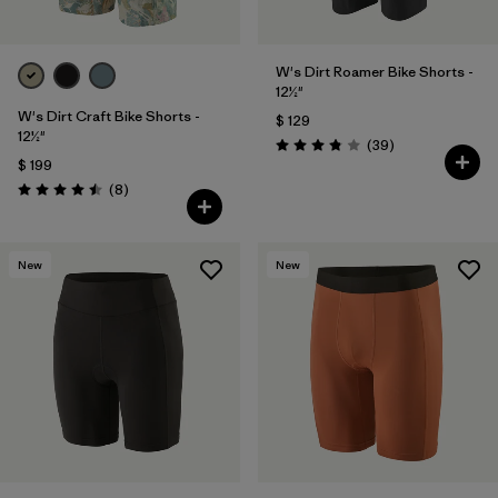
W's Dirt Roamer Bike Shorts -
12½"
W's Dirt Craft Bike Shorts -
$ 129
12½"
Comentarios
(39
)
Valoración: 3.8 / 5
$ 199
Comentarios
(8
)
Valoración: 4.5 / 5
New
New