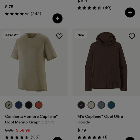
$ 199
$ 75
Comentarios
(40
)
Valoración: 4.5 / 5
Comentarios
(242
)
Valoración: 4.3 / 5
30
% Off
New
Camiseta Hombre Capilene®
M's Capilene® Cool Ultra
Cool Merino Graphic Shirt
Hoody
$ 85
$ 58,99
$ 79
Comentarios
Comentarios
(135
)
(1
)
Valoración: 4.6 / 5
Valoración: 5.0 / 5