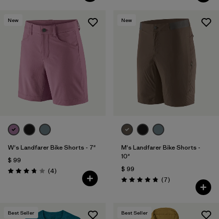
New
New
W's Landfarer Bike Shorts - 7"
M's Landfarer Bike Shorts -
10"
$ 99
$ 99
Comentarios
(4
)
Valoración: 3.8 / 5
Comentarios
(7
)
Valoración: 4.9 / 5
Best Seller
Best Seller