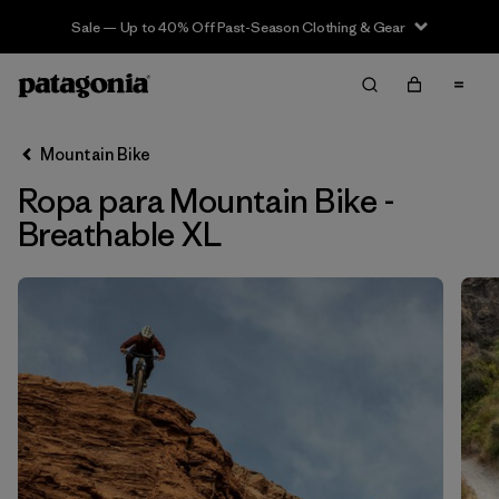
Sale — Up to 40% Off Past-Season Clothing & Gear
Filter & Sort
Limpiar Todos
In-Store Pickup
Selecciona una tienda
Mountain Bike
Ropa para Mountain Bike -
Ordenar Por
Breathable XL
Filtrar por
Category
Filtrar por
Price
Filtrar por
Size
1
Filtrar por
Fit
Filtrar por
Color