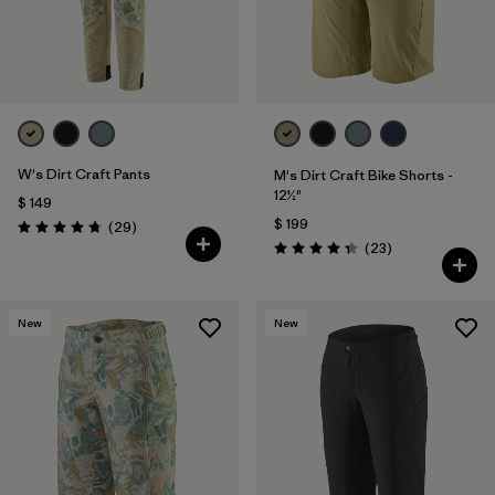
W's Dirt Craft Pants
M's Dirt Craft Bike Shorts -
12½"
$ 149
$ 199
Comentarios
(29
)
Valoración: 4.8 / 5
Comentarios
(23
)
Valoración: 4.3 / 5
New
New