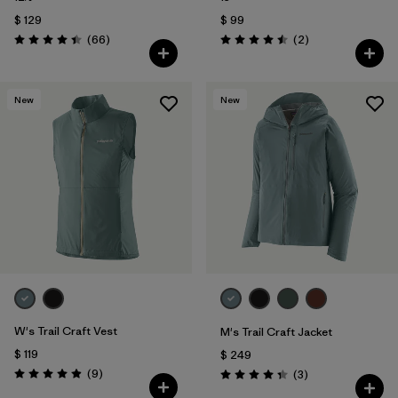
$ 129
$ 99
Comentarios
Comentarios
(66
)
(2
)
Valoración: 4.4 / 5
Valoración: 4.5 / 5
New
New
W's Trail Craft Vest
M's Trail Craft Jacket
$ 119
$ 249
Comentarios
(9
)
Comentarios
(3
)
Valoración: 4.9 / 5
Valoración: 4.3 / 5