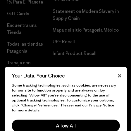
1% Para El Planeta
Statement on Modern Slavery in
Gift Cards
Supply Chain
Encuentra una
Mapa del sitio Patagonia México
Tienda
UPF Recall
Todas las tiendas
Patagonia
Infant Product Recall
Trabaja con
Nosotros
Your Data, Your Choice
Prensa
Some tracking technologies, such as cookies, are necessary
for our site to function properly and are always on. By
selecting “Allow All” you’re also consenting to the use of
optional tracking technologies. To customize your options,
click “Change Preferences.” Please read our
Privacy Notice
© 2026 Patagonia, Inc. Todos los derechos reservados.
for more details.
Allow All