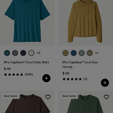
+3
+1
M's Capilene® Cool Daily Shirt
M's Capilene® Cool Sun
Hoody
$ 49
$ 89
Comentarios
(636
)
Valoración: 4.7 / 5
Comentarios
(3
)
Valoración: 5.0 / 5
Best Seller
Best Seller