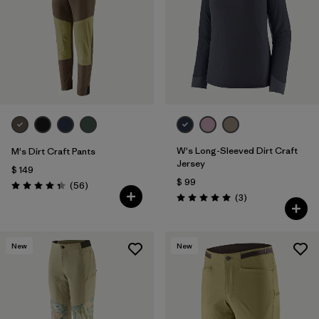
W's Long-Sleeved Dirt Craft
M's Dirt Craft Pants
Jersey
$ 149
$ 99
Comentarios
(56
)
Valoración: 4.3 / 5
Comentarios
(3
)
Valoración: 5.0 / 5
New
New