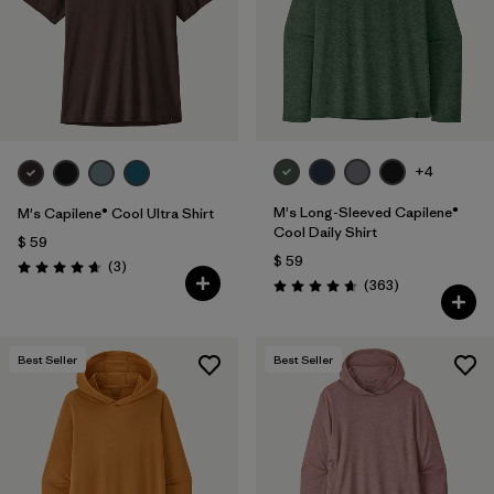
+4
M's Long-Sleeved Capilene®
M's Capilene® Cool Ultra Shirt
Cool Daily Shirt
$ 59
$ 59
Comentarios
(3
)
Valoración: 4.7 / 5
Comentarios
(363
)
Valoración: 4.7 / 5
Best Seller
Best Seller