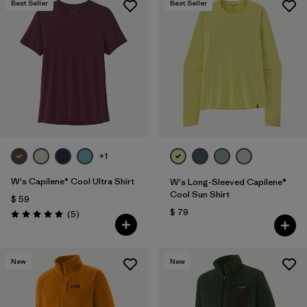
Best Seller
Best Seller
+1
W's Capilene® Cool Ultra Shirt
W's Long-Sleeved Capilene®
Cool Sun Shirt
$ 59
$ 79
Comentarios
(5
)
Valoración: 5.0 / 5
New
New