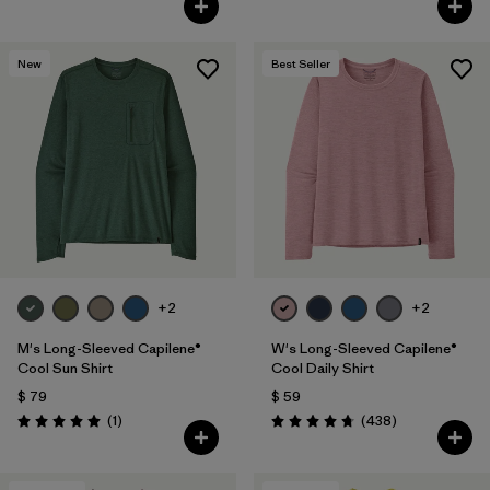
New
Best Seller
+2
+2
M's Long-Sleeved Capilene®
W's Long-Sleeved Capilene®
Cool Sun Shirt
Cool Daily Shirt
$ 79
$ 59
Comentarios
Comentarios
(1
)
(438
)
Valoración: 5.0 / 5
Valoración: 4.7 / 5