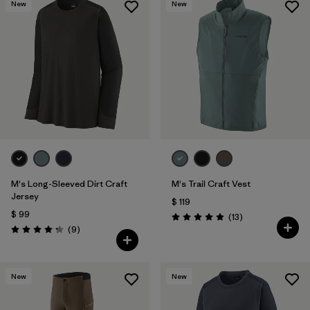
New
New
M's Long-Sleeved Dirt Craft
M's Trail Craft Vest
Jersey
$ 119
$ 99
Comentarios
(13
)
Valoración: 4.9 / 5
Comentarios
(9
)
Valoración: 4.2 / 5
New
New