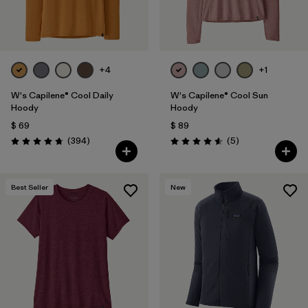
+4
+1
W's Capilene® Cool Daily
W's Capilene® Cool Sun
Hoody
Hoody
$ 69
$ 89
Comentarios
Comentarios
(394
)
(5
)
Valoración: 4.7 / 5
Valoración: 4.6 / 5
Best Seller
New