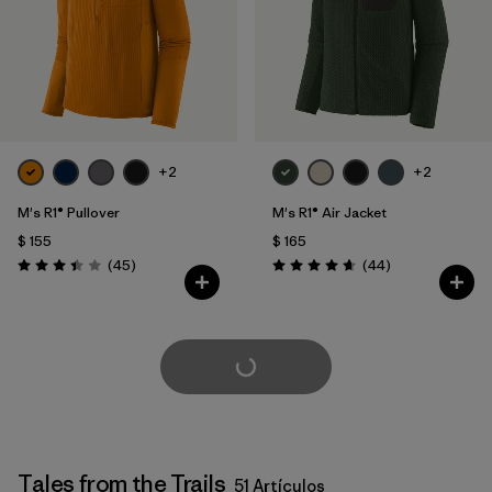
+2
+2
M's R1® Pullover
M's R1® Air Jacket
$ 155
$ 165
Comentarios
Comentarios
(45
)
(44
)
Valoración: 3.4 / 5
Valoración: 4.7 / 5
Cargar Más
Tales from the Trails
51 Artículos