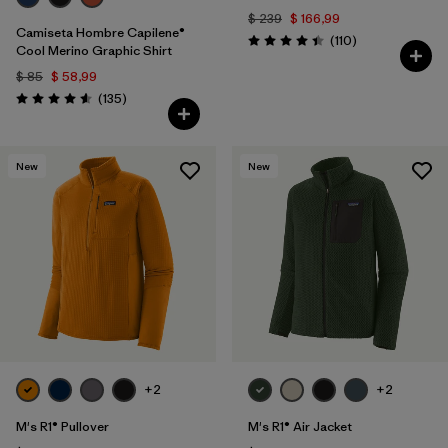
$ 239
$ 166,99
Camiseta Hombre Capilene®
Comentarios
(110
)
Valoración: 4.4 / 5
Cool Merino Graphic Shirt
$ 85
$ 58,99
Comentarios
(135
)
Valoración: 4.6 / 5
New
New
+2
+2
M's R1® Pullover
M's R1® Air Jacket