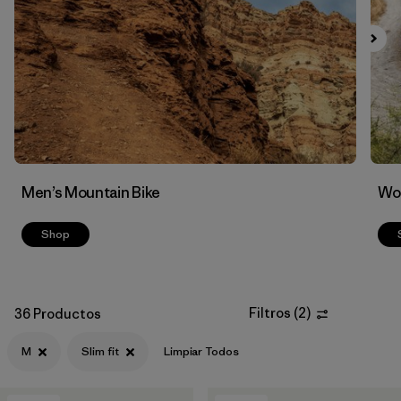
Filtrar por
Features & Processes
Men’s Mountain Bike
Wom
Shop
Filtros
(
2
)
36 Productos
M
Slim fit
Limpiar Todos