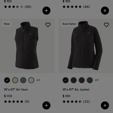
$ 155
$ 165
Comentarios
Comentarios
(45
)
(44
)
Valoración: 3.4 / 5
Valoración: 4.7 / 5
New
Best Seller
+1
+1
W's R1® Air Vest
W's R1® Air Jacket
$ 109
$ 165
Comentarios
Comentarios
(11
)
(22
)
Valoración: 4.9 / 5
Valoración: 4.5 / 5