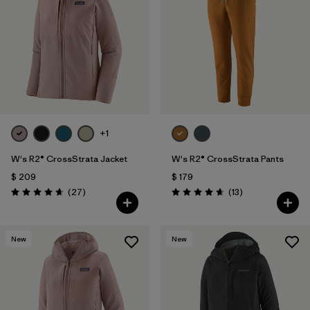
+1
W's R2® CrossStrata Jacket
W's R2® CrossStrata Pants
$ 209
$ 179
Comentarios
Comentarios
(27
)
(13
)
Valoración: 4.7 / 5
Valoración: 4.7 / 5
New
New