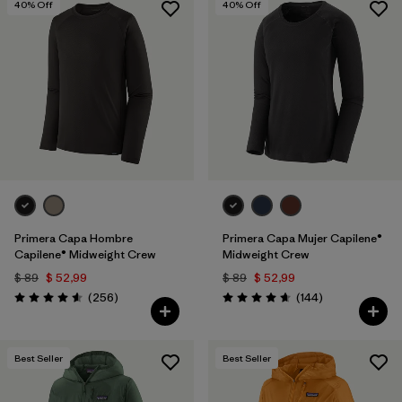
40
% Off
40
% Off
Primera Capa Hombre
Primera Capa Mujer Capilene®
Capilene® Midweight Crew
Midweight Crew
$ 89
$ 52,99
$ 89
$ 52,99
Comentarios
Comentarios
(256
)
(144
)
Valoración: 4.6 / 5
Valoración: 4.6 / 5
Best Seller
Best Seller