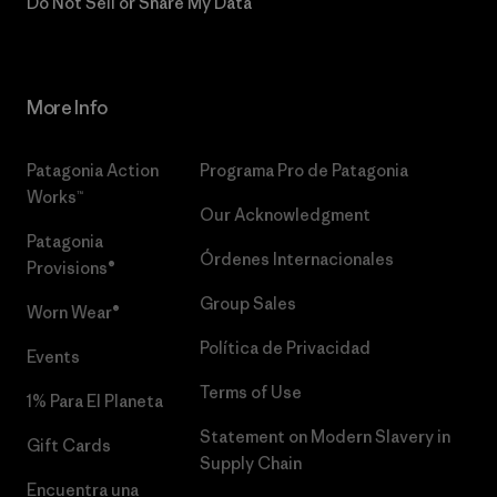
Do Not Sell or Share My Data
More Info
Patagonia Action
Programa Pro de Patagonia
Works™
Our Acknowledgment
Patagonia
Órdenes Internacionales
Provisions®
Group Sales
Worn Wear®
Política de Privacidad
Events
Terms of Use
1% Para El Planeta
Statement on Modern Slavery in
Gift Cards
Supply Chain
Encuentra una