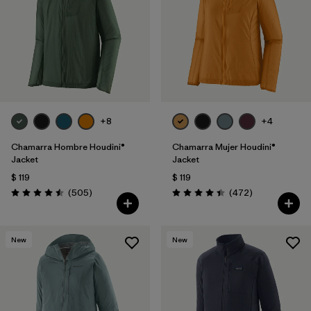
+8
+4
Chamarra Hombre Houdini®
Chamarra Mujer Houdini®
Jacket
Jacket
$ 119
$ 119
Comentarios
Comentarios
(505
)
(472
)
Valoración: 4.5 / 5
Valoración: 4.5 / 5
New
New