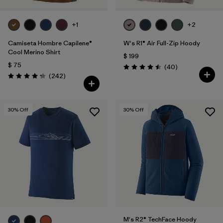
+1
+2
Camiseta Hombre Capilene®
W's R1® Air Full-Zip Hoody
Cool Merino Shirt
$ 199
$ 75
Comentarios
(40
)
Valoración: 4.5 / 5
Comentarios
(242
)
Valoración: 4.3 / 5
30
% Off
30
% Off
M's R2® TechFace Hoody