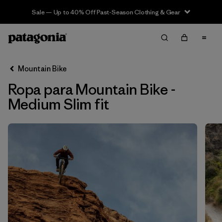
Sale — Up to 40% Off Past-Season Clothing & Gear
Filter & Sort
Limpiar Todos
In-Store Pickup
Selecciona una tienda
Mountain Bike
Ropa para Mountain Bike -
Ordenar Por
Medium Slim fit
Filtrar por
Category
Filtrar por
Price
Filtrar por
Size
1
Filtrar por
Fit
1
Filtrar por
Color