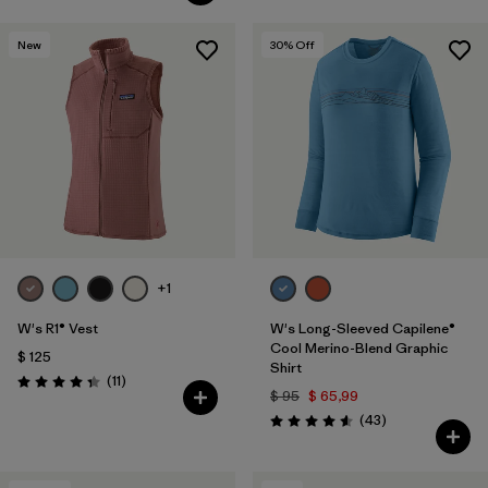
New
30
% Off
+1
W's R1® Vest
W's Long-Sleeved Capilene®
Cool Merino-Blend Graphic
$ 125
Shirt
Comentarios
(11
)
Valoración: 4.4 / 5
$ 95
$ 65,99
Comentarios
(43
)
Valoración: 4.6 / 5