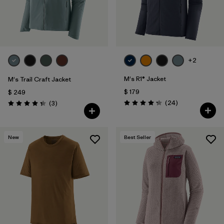
+2
M's R1® Jacket
M's Trail Craft Jacket
$ 179
$ 249
Comentarios
Comentarios
(24
)
(3
)
Valoración: 4.3 / 5
Valoración: 4.3 / 5
New
Best Seller