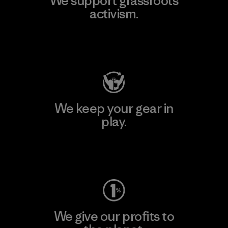
We support grassroots
activism.
Visit Patagonia Action Works
We keep your gear in
play.
Visit Worn Wear
We give our profits to