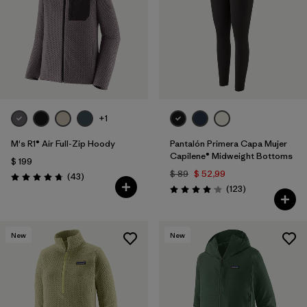
+1
M's R1® Air Full-Zip Hoody
Pantalón Primera Capa Mujer
Capilene® Midweight Bottoms
$ 199
$ 89
$ 52,99
Comentarios
(43
)
Valoración: 4.7 / 5
Comentarios
(123
)
Valoración: 4.0 / 5
New
New