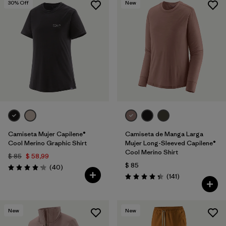
30
% Off
New
Camiseta Mujer Capilene®
Camiseta de Manga Larga
Cool Merino Graphic Shirt
Mujer Long-Sleeved Capilene®
Cool Merino Shirt
$ 85
$ 58,99
$ 85
Comentarios
(40
)
Valoración: 4.2 / 5
Comentarios
(141
)
Valoración: 4.4 / 5
New
New