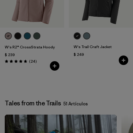
W's Trail Craft Jacket
W's R2® CrossStrata Hoody
$ 249
$ 239
Comentarios
(24
)
Valoración: 4.8 / 5
Tales from the Trails
51 Artículos