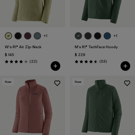
+1
+1
W's R1® Air Zip-Neck
M's R1® TechFace Hoody
$ 145
$ 229
Comentarios
Comentarios
(22
)
(53
)
Valoración: 4.0 / 5
Valoración: 4.5 / 5
New
New