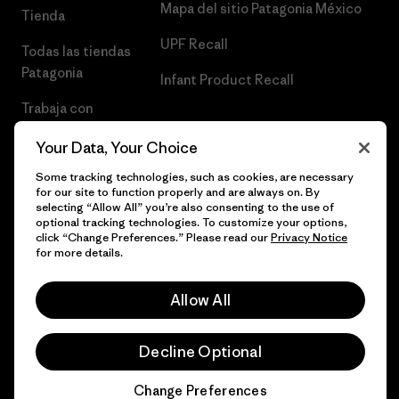
Mapa del sitio Patagonia México
Tienda
UPF Recall
Todas las tiendas
Patagonia
Infant Product Recall
Trabaja con
Nosotros
Your Data, Your Choice
Prensa
Some tracking technologies, such as cookies, are necessary
for our site to function properly and are always on. By
selecting “Allow All” you’re also consenting to the use of
optional tracking technologies. To customize your options,
click “Change Preferences.” Please read our
Privacy Notice
© 2026 Patagonia, Inc. Todos los derechos reservados.
for more details.
Allow All
español
Decline Optional
Change Preferences