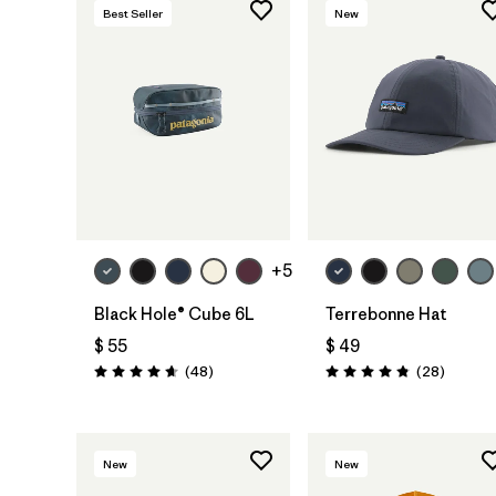
Best Seller
New
Agregar a la
Agregar a la
Bolsa
Bolsa
+5
Black Hole® Cube 6L
Terrebonne Hat
$ 55
$ 49
Comentarios
Comenta
(48
)
(28
)
Valoración: 4.7 / 5
Valoración: 4.8 / 5
New
New