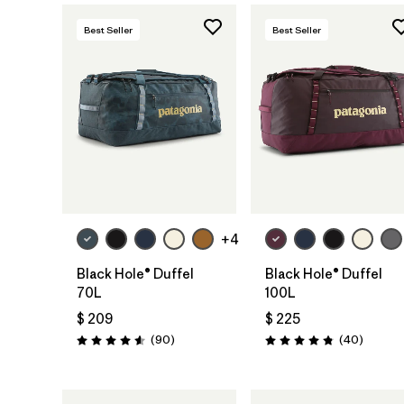
Best Seller
Best Seller
Agregar a la
Agregar a la
Bolsa
Bolsa
+4
Black Hole® Duffel
Black Hole® Duffel
70L
100L
$ 209
$ 225
Comentarios
Comenta
(90
)
(40
)
Valoración: 4.6 / 5
Valoración: 4.8 / 5