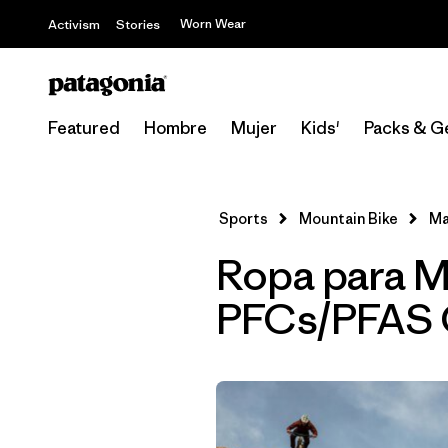
Worn Wear
Activism
Stories
Featured
Hombre
Mujer
Kids'
Packs & G
Sports
Mountain Bike
Ma
Ropa para M
PFCs/PFAS 