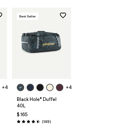
Best Seller
Agregar a la
Bolsa
+4
+4
Black Hole® Duffel
40L
$ 165
arios
Comentarios
(149
)
Valoración: 4.5 / 5