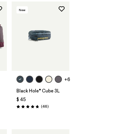
New
Agregar a la
Bolsa
+6
Black Hole® Cube 3L
$ 45
Comentarios
(46
)
Valoración: 4.8 / 5
rios