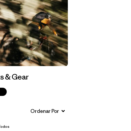
s & Gear
p
Todos