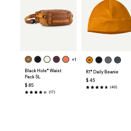
Agregar a la
Agregar a la
Bolsa
Bolsa
+1
Black Hole® Waist
R1® Daily Beanie
Pack 5L
$ 45
$ 85
Comenta
(43
)
Valoración: 4.6 / 5
Comentarios
(17
)
Valoración: 4.4 / 5