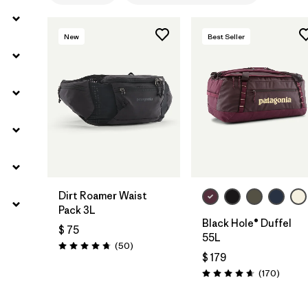
New
Best Seller
Agregar a la
Agregar a la
Bolsa
Bolsa
Dirt Roamer Waist
Pack 3L
Black Hole® Duffel
$ 75
55L
Comentarios
(50
)
Valoración: 4.7 / 5
$ 179
Coment
(170
)
Valoración: 4.6 / 5