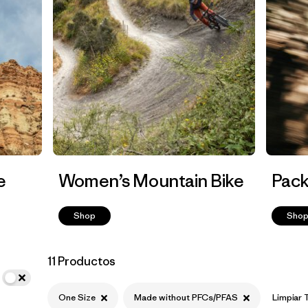
e
Women’s Mountain Bike
Pack
Shop
Sho
11 Productos
One Size
Made without PFCs/PFAS
Limpiar 