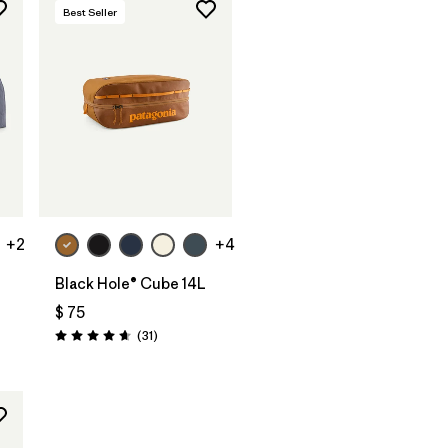
Best Seller
Agregar a la
Bolsa
+2
+4
Black Hole® Cube 14L
$ 75
rios
Comentarios
(31
)
Valoración: 4.6 / 5