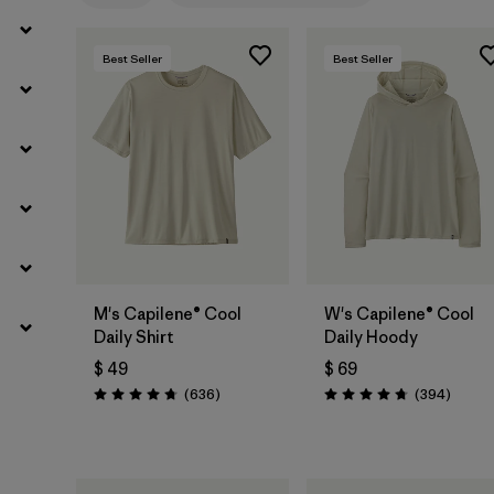
Best Seller
Best Seller
M's Capilene® Cool
W's Capilene® Cool
Daily Shirt
Daily Hoody
$ 49
$ 69
Comentarios
Coment
(636
)
(394
)
Valoración: 4.7 / 5
Valoración: 4.7 / 5