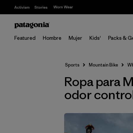
Worn Wear
Activism
Stories
Featured
Hombre
Mujer
Kids'
Packs & G
Sports
Mountain Bike
Wh
Ropa para M
odor contro