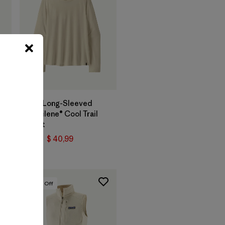
W's Long-Sleeved
Capilene® Cool Trail
Shirt
$ 59
$ 40,99
40
% Off