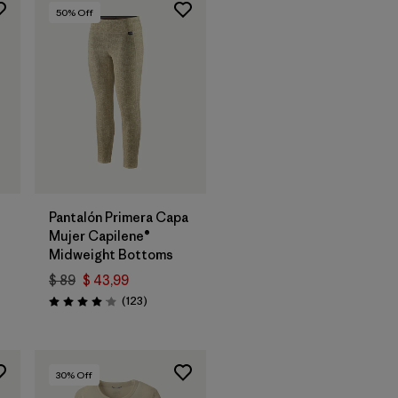
50
% Off
Pantalón Primera Capa
Mujer Capilene®
Midweight Bottoms
$ 89
$ 43,99
arios
Comentarios
(123
)
Valoración: 4.0 / 5
30
% Off