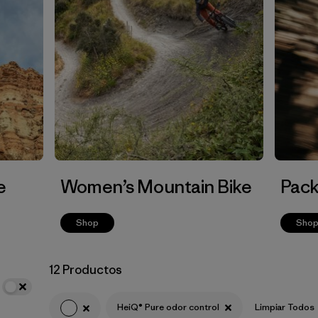
e
Women’s Mountain Bike
Pack
Shop
Sho
12 Productos
HeiQ® Pure odor control
Limpiar Todos