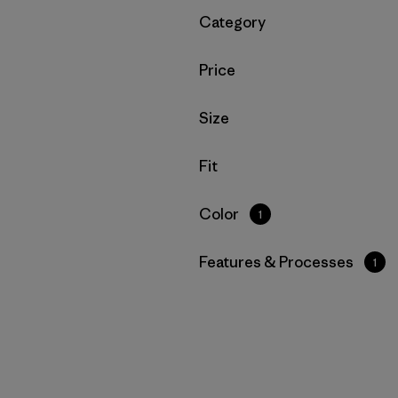
Filtrar por
Category
Filtrar por
Price
Filtrar por
Size
Filtrar por
Fit
Filtrar por
Color
1
Filtrar por
Features & Processes
1