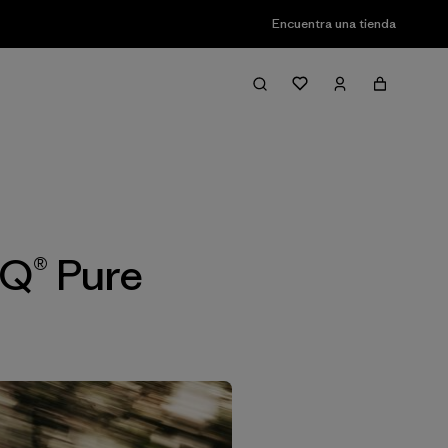
Encuentra una tienda
Filter & Sort
iQ® Pure