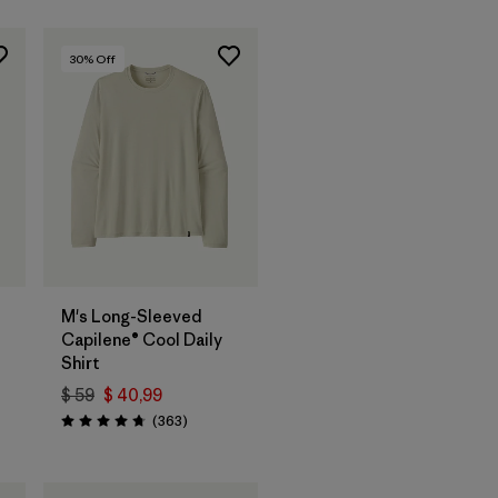
30
% Off
M's Long-Sleeved
Capilene® Cool Daily
Shirt
$ 59
$ 40,99
arios
Comentarios
(363
)
Valoración: 4.7 / 5