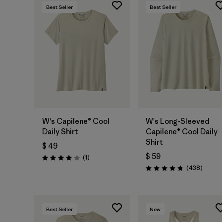
Best Seller
Best Seller
W's Capilene® Cool
W's Long-Sleeved
Daily Shirt
Capilene® Cool Daily
Shirt
$ 49
$ 59
Comentarios
(1
)
Valoración: 4.0 / 5
Coment
(438
)
Valoración: 4.7 / 5
Best Seller
New