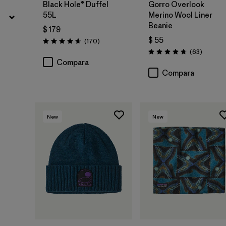
Black Hole® Duffel
Gorro Overlook
55L
Merino Wool Liner
Beanie
$ 179
$ 55
Comentarios
(170
)
Valoración: 4.6 / 5
Comenta
(63
)
Valoración: 4.8 / 5
Compara
Compara
New
New
Agregar a la
Agregar a la
Bolsa
Bolsa