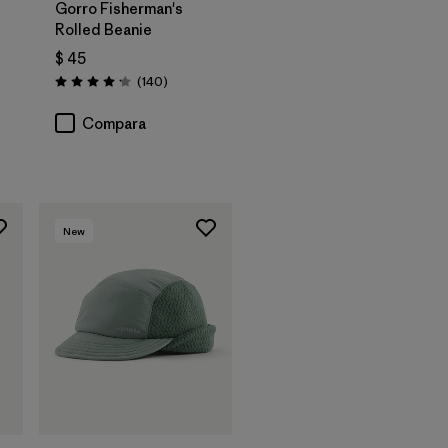
Gorro Fisherman's
Rolled Beanie
$ 45
Comentarios
(140
)
Valoración: 4.1 / 5
rios
Compara
New
Agregar a la
Bolsa