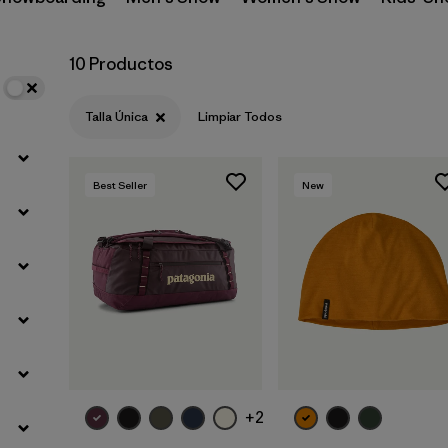
Filtrar por
Materials & Fabric
10 Productos
Talla Única
Limpiar Todos
Best Seller
New
Agregar a la
Agregar a la
Bolsa
Bolsa
+2