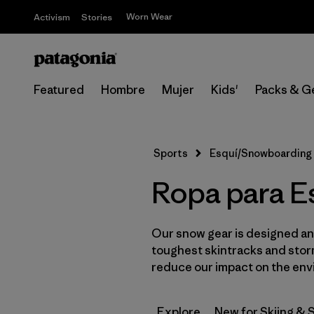
Worn Wear
Activism
Stories
Featured
Hombre
Mujer
Kids'
Packs & G
Sports
Esquí/Snowboarding
Ropa para Es
Our snow gear is designed and
toughest skintracks and storm
reduce our impact on the env
Explore
New for Skiing &