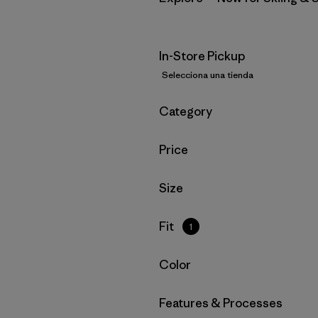
In-Store Pickup
Selecciona una tienda
Filtrar por
Category
Filtrar por
Price
Filtrar por
Size
Filtrar por
Fit
1
Filtrar por
Color
Filtrar por
Features & Processes