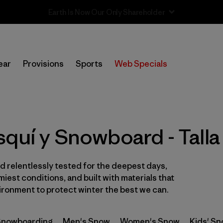
Sale — Up to 40% Off Past-Season Clothing & Gear
In-Store Pickup
Selecciona una tienda
ear
Provisions
Sports
Web Specials
Filtrar por
Category
Filtrar por
Price
quí y Snowboard - Talla
Filtrar por
Size
 relentlessly tested for the deepest days,
Filtrar por
Fit
1
iest conditions, and built with materials that
ironment to protect winter the best we can.
Filtrar por
Color
 Snowboarding
Filtrar por
Men's Snow
Women's Snow
Kids' S
Features & Processes