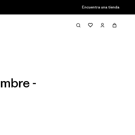
Encuentra una tienda
Filter & Sort
mbre -