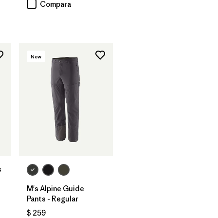
Compara
New
s
M's Alpine Guide
ios
Pants - Regular
$ 259