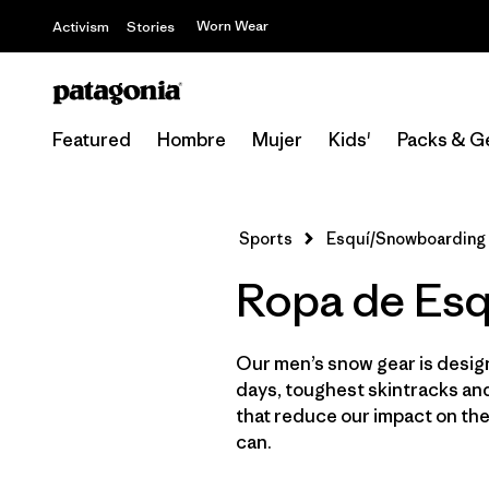
Worn Wear
Activism
Stories
Featured
Hombre
Mujer
Kids'
Packs & G
Sports
Esquí/Snowboarding
Ropa de Esq
Our men’s snow gear is desig
days, toughest skintracks and
that reduce our impact on th
can.