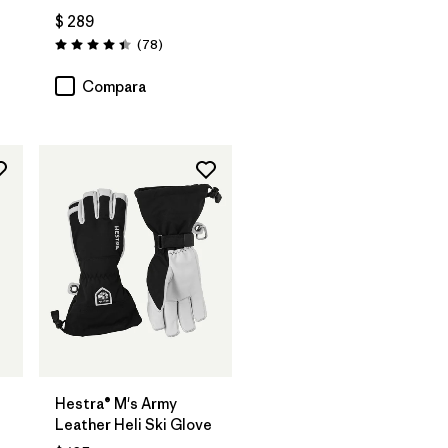
arios
$ 289
Comentarios
(78
)
Valoración: 4.4 / 5
Compara
Hestra® M's Army
Leather Heli Ski Glove