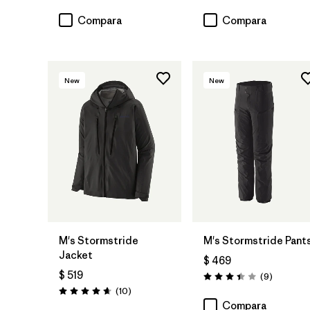
Compara
Compara
New
New
M's Stormstride
M's Stormstride Pant
Jacket
$ 469
$ 519
Comentar
(9
)
Valoración: 3.4 / 5
Comentarios
(10
)
Valoración: 4.7 / 5
Compara