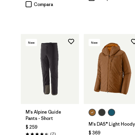
Compara
New
New
M's Alpine Guide
Pants - Short
M's DAS® Light Hoody
$ 259
$ 369
Comentarios
(7
)