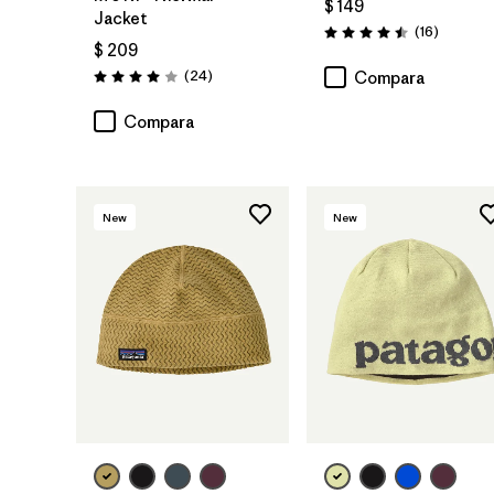
$ 149
Jacket
Comenta
(16
)
Valoración: 4.5 / 5
$ 209
Comentarios
(24
)
Compara
Valoración: 4.0 / 5
Compara
New
New
Agregar a la
Bolsa