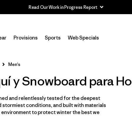
Read Our Work in Progress Report
In-Store Pickup
Selecciona una tienda
ear
Provisions
Sports
Web Specials
Filtrar por
Category
Men's
Filtrar por
Price
uí y Snowboard para Ho
Filtrar por
Size
ned and relentlessly tested for the deepest
Filtrar por
Fit
 stormiest conditions, and built with materials
e environment to protect winter the best we
Filtrar por
Color
Filtrar por
Materials & Fabric