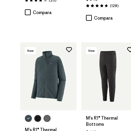
(25
)
Valoración: 4.2 / 5
Coment
(128
)
Valoración: 4.6 / 5
Compara
Compara
New
New
M's R1® Thermal
Bottoms
M's R1® Thermal