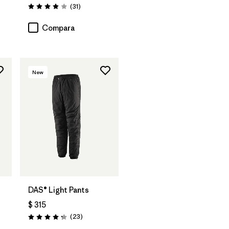
Comentarios
(31
)
Valoración: 3.9 / 5
Compara
New
DAS® Light Pants
$ 315
Comentarios
(23
)
Valoración: 4.2 / 5