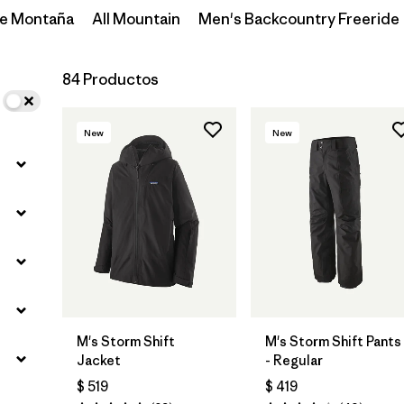
de Montaña
All Mountain
Men's Backcountry Freeride
84 Productos
New
New
M's Storm Shift
M's Storm Shift Pants
Jacket
- Regular
$ 519
$ 419