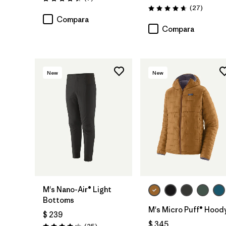
Valoración: 4.4 / 5
Comenta
(27
)
Valoración: 4.6 / 5
Compara
Compara
New
New
M's Nano-Air® Light
Bottoms
M's Micro Puff® Hood
$ 239
$ 345
Comentarios