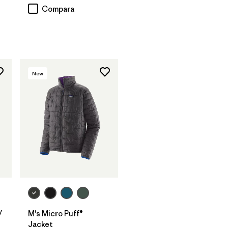
rios
Compara
New
y
M's Micro Puff®
Jacket