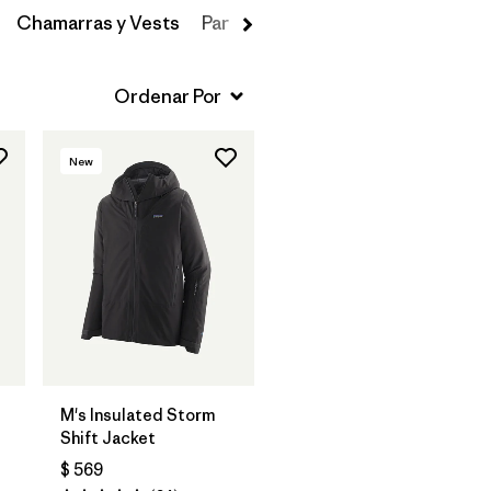
Chamarras y Vests
Pantalones de Nieve
Primeras C
New
M's Insulated Storm
Shift Jacket
$ 569