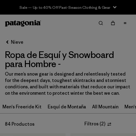
Sale — Up to 40% Off Past-Season Clothing & Gear
Filter & Sort
Limpiar Todos
In-Store Pickup
Selecciona una tienda
Nieve
Ropa de Esquí y Snowboard
Ordenar Por
para Hombre -
Filtrar por
Category
Our men’s snow gear is designed and relentlessly tested
for the deepest days, toughest skintracks and stormiest
Filtrar por
Price
conditions, and built with materials that reduce our impact
on the environment to protect winter the best we can.
Filtrar por
Size
Men's Freeride Kit
Esquí de Montaña
All Mountain
Men'
Filtrar por
Fit
Filtros
(
2
)
84 Productos
Filtrar por
Color