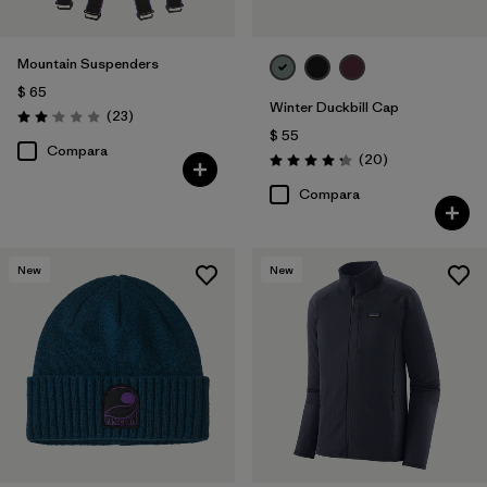
Mountain Suspenders
$ 65
Winter Duckbill Cap
Comentarios
(23
)
Valoración: 2.0 / 5
$ 55
Compara
Comentarios
(20
)
Valoración: 4.3 / 5
Compara
New
New