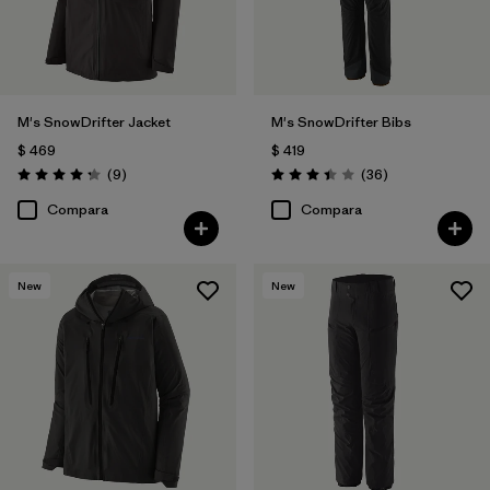
M's SnowDrifter Jacket
M's SnowDrifter Bibs
$ 469
$ 419
Comentarios
Comentarios
(9
)
(36
)
Valoración: 4.2 / 5
Valoración: 3.4 / 5
Compara
Compara
New
New