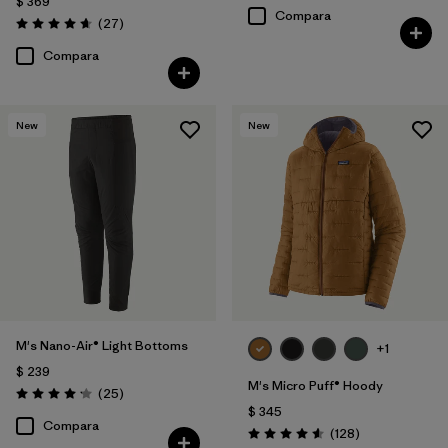
$ 369
Compara
Comentarios
(27
)
Valoración: 4.6 / 5
Compara
New
New
M's Nano-Air® Light Bottoms
+1
$ 239
M's Micro Puff® Hoody
Comentarios
(25
)
Valoración: 4.2 / 5
$ 345
Compara
Comentarios
(128
)
Valoración: 4.6 / 5