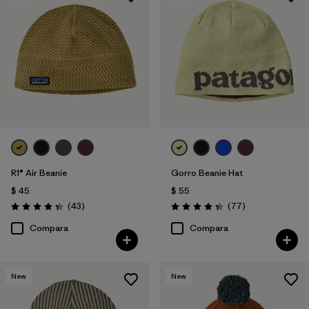
R1® Air Beanie
Gorro Beanie Hat
$ 45
$ 55
Comentarios
Comentarios
(43
)
(77
)
Valoración: 4.3 / 5
Valoración: 4.4 / 5
Compara
Compara
New
New