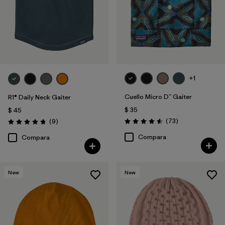
+1
Cuello Micro D™ Gaiter
R1® Daily Neck Gaiter
$ 35
$ 45
Comentarios
Comentarios
(73
)
(9
)
Valoración: 4.6 / 5
Valoración: 4.8 / 5
Compara
Compara
New
New