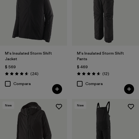
M's Insulated Storm Shift
M's Insulated Storm Shift
Jacket
Pants
$ 569
$ 469
Comentarios
Comentarios
(24
)
(12
)
Valoración: 4.6 / 5
Valoración: 4.6 / 5
Compara
Compara
New
New