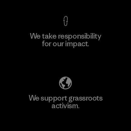
We take responsibility
for our impact.
Explore Our Footprint
We support grassroots
activism.
Visit Patagonia Action Works