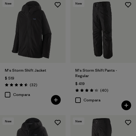
New
New
Filtrar por
Materials & Fabric
M's Storm Shift Jacket
M's Storm Shift Pants -
Regular
$ 519
$ 419
Comentarios
(32
)
Valoración: 4.6 / 5
Comentarios
(40
)
Valoración: 4.3 / 5
Compara
Compara
New
New