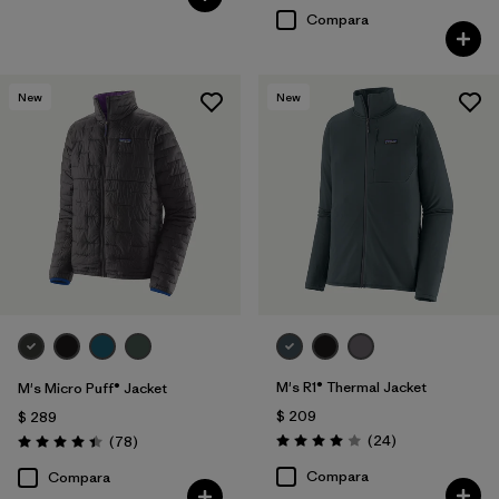
Compara
New
New
M's R1® Thermal Jacket
M's Micro Puff® Jacket
$ 209
$ 289
Comentarios
Comentarios
(24
)
(78
)
Valoración: 4.0 / 5
Valoración: 4.4 / 5
Compara
Compara