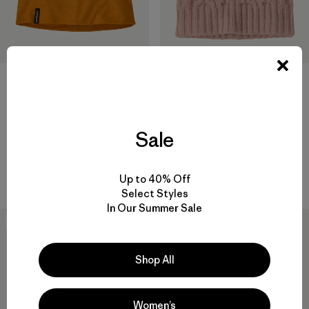
+2
Gorro Overlook Merino Wool
Coastal Cable Beanie
Liner Beanie
$ 59
Sale
$ 55
Comentarios
(15
)
Valoración: 4.2 / 5
Comentarios
(63
)
Valoración: 4.8 / 5
Compara
Compara
Up to 40% Off
Select Styles
In Our Summer Sale
New
New
Shop All
Women’s