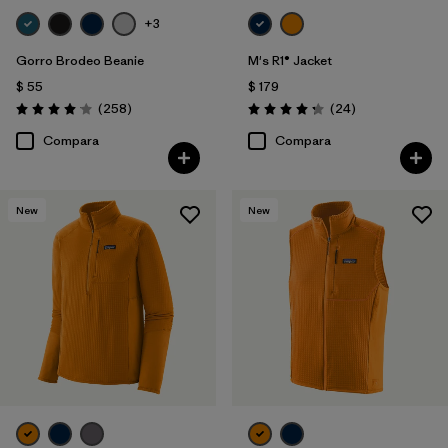
+3
Gorro Brodeo Beanie
M's R1® Jacket
$ 55
$ 179
Comentarios
Comentarios
(258
)
(24
)
Valoración: 4.1 / 5
Valoración: 4.3 / 5
Compara
Compara
New
New