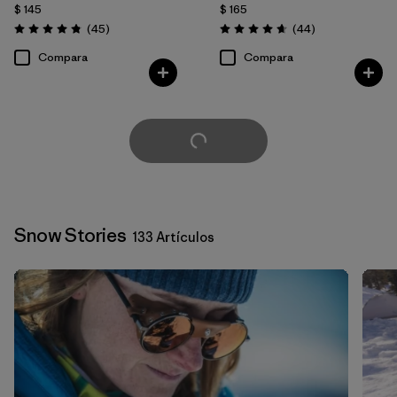
$ 145
$ 165
Comentarios
Comentarios
(45
)
(44
)
Valoración: 4.9 / 5
Valoración: 4.7 / 5
Compara
Compara
Cargar Más
Snow Stories
133 Artículos