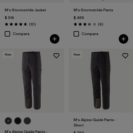
M's Stormstride Jacket
M's Stormstride Pants
$ 519
$ 469
Comentarios
Comentarios
(10
)
(9
)
Valoración: 4.7 / 5
Valoración: 3.4 / 5
Compara
Compara
New
New
M's Alpine Guide Pants -
Short
M's Alpine Guide Pants -
$ 259