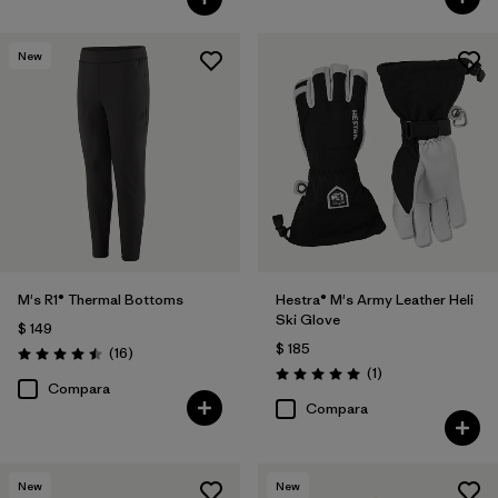
New
M's R1® Thermal Bottoms
Hestra® M's Army Leather Heli
Ski Glove
$ 149
$ 185
Comentarios
(16
)
Valoración: 4.5 / 5
Comentarios
(1
)
Valoración: 5.0 / 5
Compara
Compara
New
New