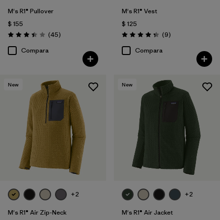
M's R1® Pullover
M's R1® Vest
$ 155
$ 125
Comentarios
Comentarios
(45
)
(9
)
Valoración: 3.4 / 5
Valoración: 4.3 / 5
Compara
Compara
New
New
+2
+2
M's R1® Air Zip-Neck
M's R1® Air Jacket