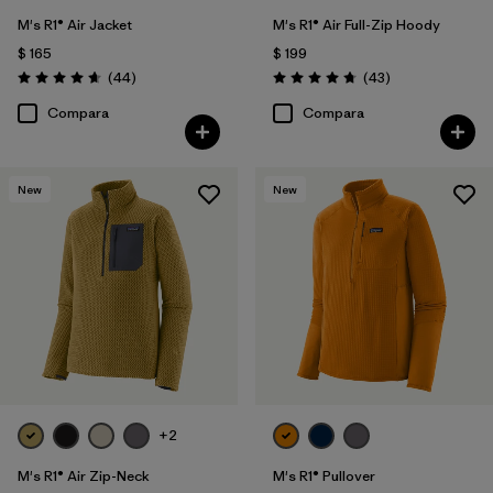
M's R1® Air Jacket
M's R1® Air Full-Zip Hoody
$ 165
$ 199
Comentarios
Comentarios
(44
)
(43
)
Valoración: 4.7 / 5
Valoración: 4.7 / 5
Compara
Compara
New
New
+2
M's R1® Air Zip-Neck
M's R1® Pullover