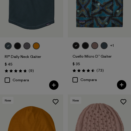
+1
Cuello Micro D™ Gaiter
R1® Daily Neck Gaiter
$ 35
$ 45
Comentarios
Comentarios
(73
)
(9
)
Valoración: 4.6 / 5
Valoración: 4.8 / 5
Compara
Compara
New
New