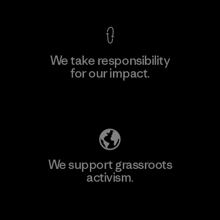
We take responsibility
for our impact.
Explore Our Footprint
We support grassroots
activism.
Visit Patagonia Action Works