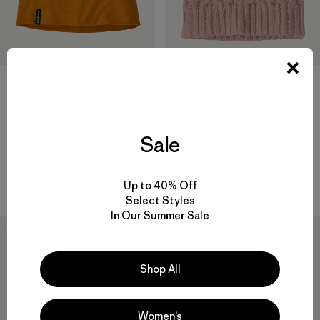
+2
Gorro Overlook Merino Wool
Coastal Cable Beanie
Liner Beanie
$ 59
Sale
$ 55
Comentarios
(15
)
Valoración: 4.2 / 5
Comentarios
(63
)
Valoración: 4.8 / 5
Compara
Compara
Up to 40% Off
Select Styles
In Our Summer Sale
New
New
Shop All
Women’s