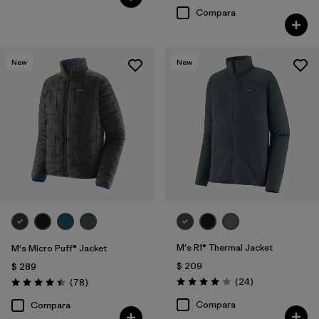
Compara
New
New
M's R1® Thermal Jacket
M's Micro Puff® Jacket
$ 209
$ 289
Comentarios
Comentarios
(24
)
(78
)
Valoración: 4.0 / 5
Valoración: 4.4 / 5
Compara
Compara