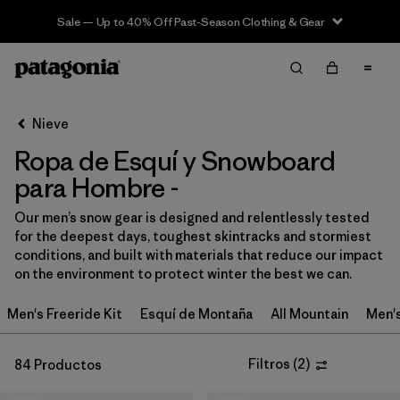
Sale — Up to 40% Off Past-Season Clothing & Gear
Filter & Sort
Limpiar Todos
In-Store Pickup
Selecciona una tienda
Nieve
Ropa de Esquí y Snowboard
Ordenar Por
para Hombre -
Filtrar por
Category
Our men’s snow gear is designed and relentlessly tested
for the deepest days, toughest skintracks and stormiest
Filtrar por
Price
conditions, and built with materials that reduce our impact
on the environment to protect winter the best we can.
Filtrar por
Size
Men's Freeride Kit
Esquí de Montaña
All Mountain
Men'
Filtrar por
Fit
Filtros
(
2
)
84 Productos
Filtrar por
Color