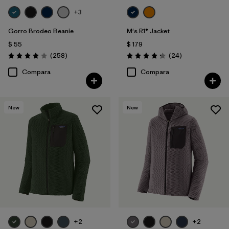
+3
Gorro Brodeo Beanie
M's R1® Jacket
$ 55
$ 179
Comentarios
Comentarios
(258
)
(24
)
Valoración: 4.1 / 5
Valoración: 4.3 / 5
Compara
Compara
New
New
+2
+2