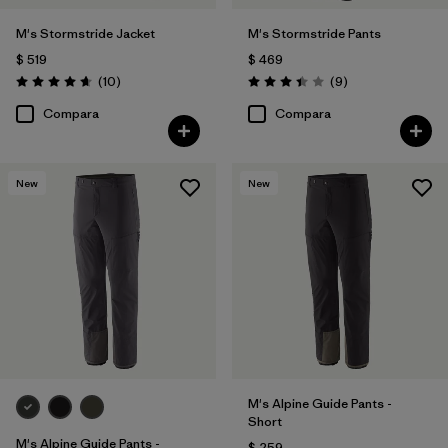
M's Stormstride Jacket
M's Stormstride Pants
$ 519
$ 469
Comentarios
Comentarios
(10
)
(9
)
Valoración: 4.7 / 5
Valoración: 3.4 / 5
Compara
Compara
New
New
M's Alpine Guide Pants -
Short
M's Alpine Guide Pants -
$ 259