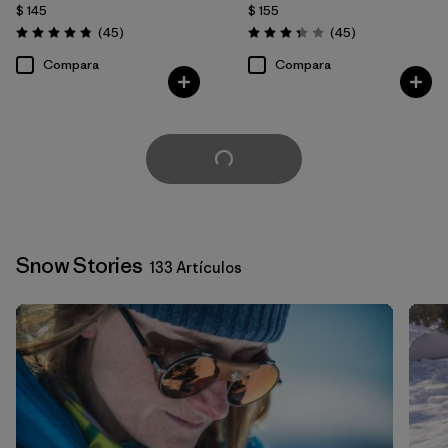
$ 145
$ 155
Comentarios
Comentarios
(45
)
(45
)
Valoración: 4.9 / 5
Valoración: 3.4 / 5
Compara
Compara
Cargar Más
Snow Stories
133 Artículos