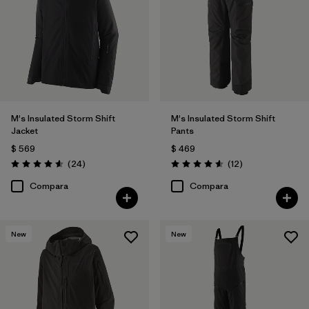
M's Insulated Storm Shift
M's Insulated Storm Shift
Jacket
Pants
$ 569
$ 469
Comentarios
Comentarios
(24
)
(12
)
Valoración: 4.6 / 5
Valoración: 4.6 / 5
Compara
Compara
New
New