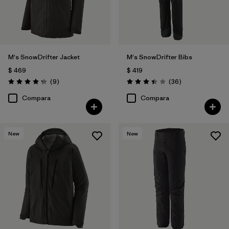
M's SnowDrifter Jacket
M's SnowDrifter Bibs
$ 469
$ 419
Comentarios
Comentarios
(9
)
(36
)
Valoración: 4.2 / 5
Valoración: 3.4 / 5
Compara
Compara
New
New