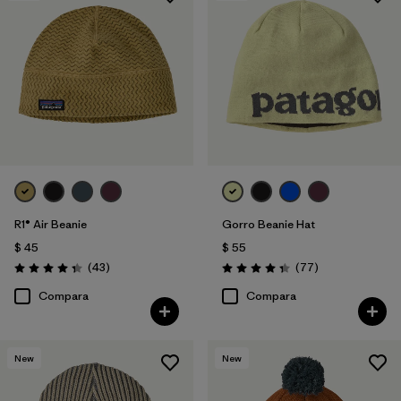
R1® Air Beanie
Gorro Beanie Hat
$ 45
$ 55
Comentarios
Comentarios
(43
)
(77
)
Valoración: 4.3 / 5
Valoración: 4.4 / 5
Compara
Compara
New
New