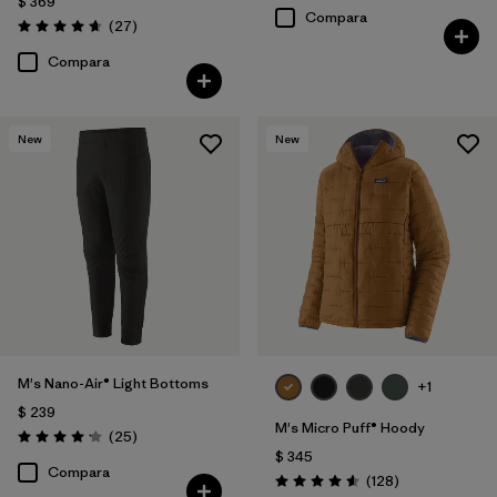
$ 369
Compara
Comentarios
(27
)
Valoración: 4.6 / 5
Compara
New
New
M's Nano-Air® Light Bottoms
+1
$ 239
M's Micro Puff® Hoody
Comentarios
(25
)
Valoración: 4.2 / 5
$ 345
Compara
Comentarios
(128
)
Valoración: 4.6 / 5