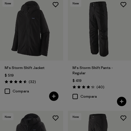
New
New
Filtrar por
Materials & Fabric
M's Storm Shift Jacket
M's Storm Shift Pants -
Regular
$ 519
$ 419
Comentarios
(32
)
Valoración: 4.6 / 5
Comentarios
(40
)
Valoración: 4.3 / 5
Compara
Compara
New
New