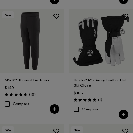
New
M's R1® Thermal Bottoms
Hestra® M's Army Leather Heli
Ski Glove
$ 149
$ 185
Comentarios
(16
)
Valoración: 4.5 / 5
Comentarios
(1
)
Valoración: 5.0 / 5
Compara
Compara
New
New