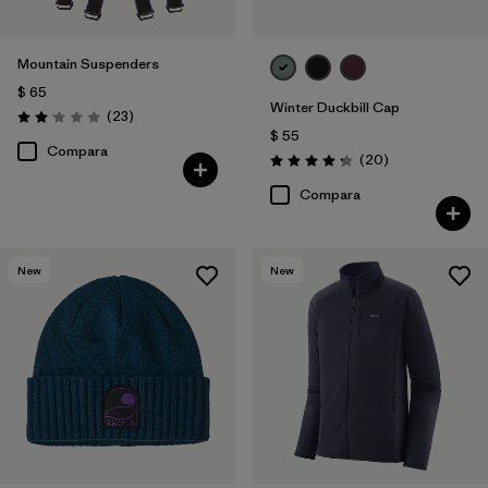
Mountain Suspenders
$ 65
Winter Duckbill Cap
Comentarios
(23
)
Valoración: 2.0 / 5
$ 55
Compara
Comentarios
(20
)
Valoración: 4.3 / 5
Compara
New
New