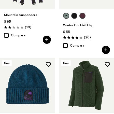
Mountain Suspenders
$ 65
Winter Duckbill Cap
Comentarios
(23
)
Valoración: 2.0 / 5
$ 55
Compara
Comentarios
(20
)
Valoración: 4.3 / 5
Compara
New
New