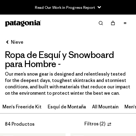
Read Our Work in Progress Report
Filter & Sort
Limpiar Todos
In-Store Pickup
Selecciona una tienda
Nieve
Ropa de Esquí y Snowboard
Ordenar Por
para Hombre -
Filtrar por
Category
Our men’s snow gear is designed and relentlessly tested
for the deepest days, toughest skintracks and stormiest
Filtrar por
Price
conditions, and built with materials that reduce our impact
on the environment to protect winter the best we can.
Filtrar por
Size
Men's Freeride Kit
Esquí de Montaña
All Mountain
Men'
Filtrar por
Fit
Filtros
(
2
)
84 Productos
Filtrar por
Color