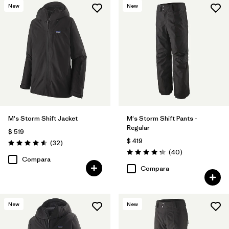
New
New
Filtrar por
Materials & Fabric
M's Storm Shift Jacket
M's Storm Shift Pants -
Regular
$ 519
$ 419
Comentarios
(32
)
Valoración: 4.6 / 5
Comentarios
(40
)
Valoración: 4.3 / 5
Compara
Compara
New
New