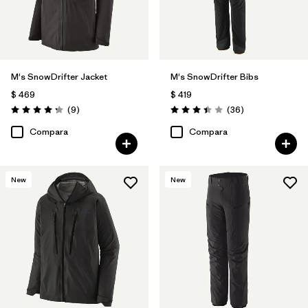
M's SnowDrifter Jacket
M's SnowDrifter Bibs
$ 469
$ 419
Comentarios
Comentarios
(9
)
(36
)
Valoración: 4.2 / 5
Valoración: 3.4 / 5
Compara
Compara
New
New