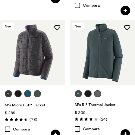
Compara
New
New
M's R1® Thermal Jacket
M's Micro Puff® Jacket
$ 209
$ 289
Comentarios
Comentarios
(24
)
(78
)
Valoración: 4.0 / 5
Valoración: 4.4 / 5
Compara
Compara