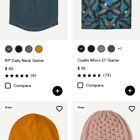
+1
Cuello Micro D™ Gaiter
R1® Daily Neck Gaiter
$ 35
$ 45
Comentarios
Comentarios
(73
)
(9
)
Valoración: 4.6 / 5
Valoración: 4.8 / 5
Compara
Compara
New
New