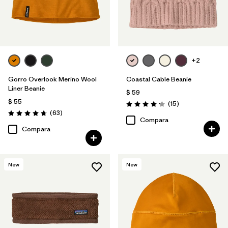
+2
Gorro Overlook Merino Wool
Coastal Cable Beanie
Liner Beanie
$ 59
$ 55
Comentarios
(15
)
Valoración: 4.2 / 5
Comentarios
(63
)
Valoración: 4.8 / 5
Compara
Compara
New
New