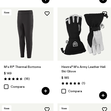
New
M's R1® Thermal Bottoms
Hestra® M's Army Leather Heli
Ski Glove
$ 149
$ 185
Comentarios
(16
)
Valoración: 4.5 / 5
Comentarios
(1
)
Valoración: 5.0 / 5
Compara
Compara
New
New