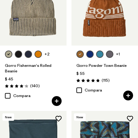
+2
+1
Gorro Fisherman's Rolled
Gorro Powder Town Beanie
Beanie
$ 55
$ 45
Comentarios
(115
)
Valoración: 4.9 / 5
Comentarios
(140
)
Valoración: 4.1 / 5
Compara
Compara
New
New