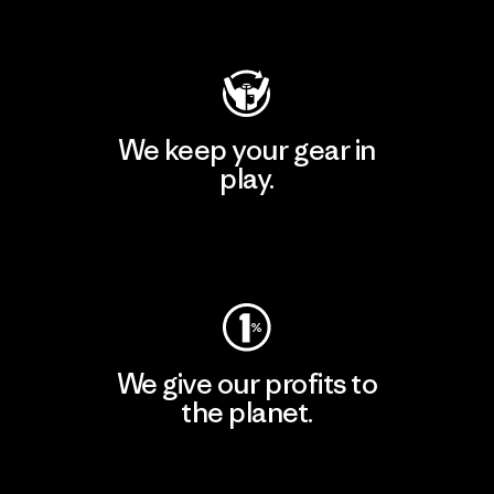
Visit Patagonia Action Works
We keep your gear in
play.
Visit Worn Wear
We give our profits to
the planet.
Read Our Commitment