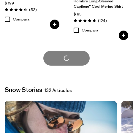
Hombre Long-Sleeved
$ 199
Capilene® Cool Merino Shirt
Comentarios
(52
)
Valoración: 4.3 / 5
$ 85
Compara
Comentarios
(124
)
Valoración: 4.6 / 5
Compara
Cargar Más
Snow Stories
132 Artículos