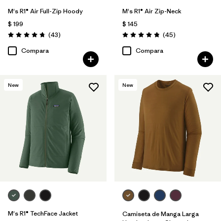
M's R1® Air Full-Zip Hoody
M's R1® Air Zip-Neck
$ 199
$ 145
Comentarios
Comentarios
(43
)
(45
)
Valoración: 4.7 / 5
Valoración: 4.9 / 5
Compara
Compara
New
New
M's R1® TechFace Jacket
Camiseta de Manga Larga