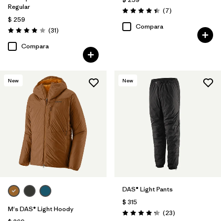
Regular
Comentarios
(7
)
Valoración: 4.4 / 5
$ 259
Compara
Comentarios
(31
)
Valoración: 3.9 / 5
Compara
New
New
DAS® Light Pants
$ 315
M's DAS® Light Hoody
Comentarios
(23
)
Valoración: 4.2 / 5