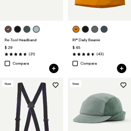
Re-Tool Headband
R1® Daily Beanie
$ 29
$ 45
Comentarios
Comentarios
(21
)
(43
)
Valoración: 4.7 / 5
Valoración: 4.6 / 5
Compara
Compara
New
New