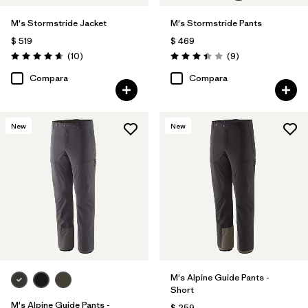
M's Stormstride Jacket
M's Stormstride Pants
$ 519
$ 469
Comentarios
Comentarios
(10
)
(9
)
Valoración: 4.7 / 5
Valoración: 3.4 / 5
Compara
Compara
New
New
M's Alpine Guide Pants -
Short
M's Alpine Guide Pants -
$ 259