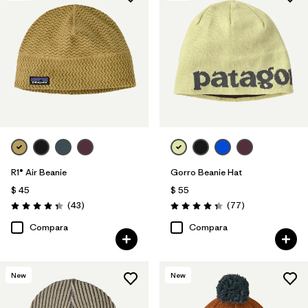
R1® Air Beanie
Gorro Beanie Hat
$ 45
$ 55
Comentarios
Comentarios
(43
)
(77
)
Valoración: 4.3 / 5
Valoración: 4.4 / 5
Compara
Compara
New
New