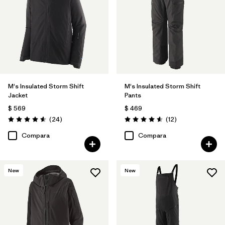
M's Insulated Storm Shift
M's Insulated Storm Shift
Jacket
Pants
$ 569
$ 469
Comentarios
Comentarios
(24
)
(12
)
Valoración: 4.6 / 5
Valoración: 4.6 / 5
Compara
Compara
New
New