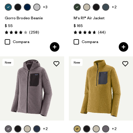
+3
+2
Gorro Brodeo Beanie
M's R1® Air Jacket
$ 55
$ 165
Comentarios
Comentarios
(258
)
(44
)
Valoración: 4.1 / 5
Valoración: 4.7 / 5
Compara
Compara
New
New
+2
+2