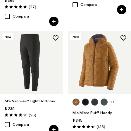
$ 369
Compara
Comentarios
(27
)
Valoración: 4.6 / 5
Compara
New
New
M's Nano-Air® Light Bottoms
+1
$ 239
M's Micro Puff® Hoody
Comentarios
(25
)
Valoración: 4.2 / 5
$ 345
Compara
Comentarios
(128
)
Valoración: 4.6 / 5