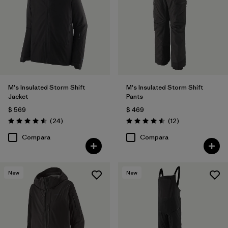
M's Insulated Storm Shift
M's Insulated Storm Shift
Jacket
Pants
$ 569
$ 469
Comentarios
Comentarios
(24
)
(12
)
Valoración: 4.6 / 5
Valoración: 4.6 / 5
Compara
Compara
New
New