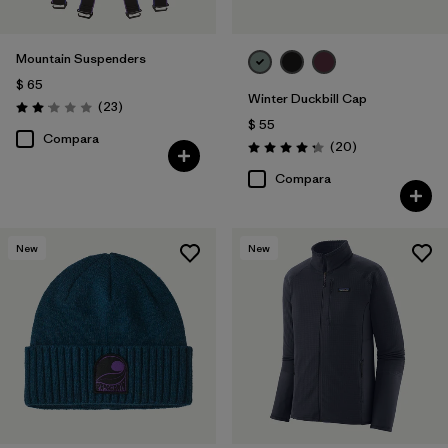
Mountain Suspenders
$ 65
Winter Duckbill Cap
Comentarios
(23
)
Valoración: 2.0 / 5
$ 55
Compara
Comentarios
(20
)
Valoración: 4.3 / 5
Compara
New
New