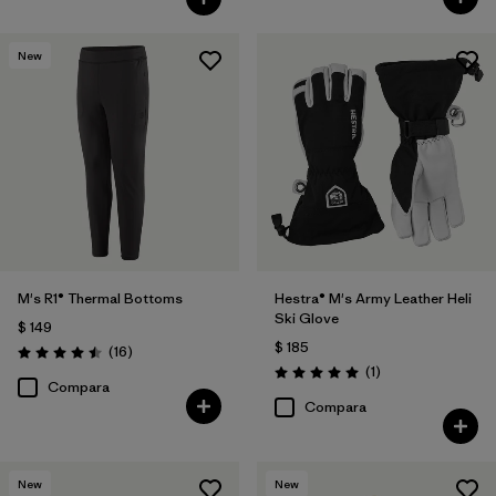
New
M's R1® Thermal Bottoms
Hestra® M's Army Leather Heli
Ski Glove
$ 149
$ 185
Comentarios
(16
)
Valoración: 4.5 / 5
Comentarios
(1
)
Valoración: 5.0 / 5
Compara
Compara
New
New