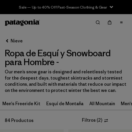
Sale — Up to 40% Off Past-Season Clothing & Gear
Filter & Sort
Limpiar Todos
In-Store Pickup
Selecciona una tienda
Nieve
Ropa de Esquí y Snowboard
Ordenar Por
para Hombre -
Filtrar por
Category
Our men’s snow gear is designed and relentlessly tested
for the deepest days, toughest skintracks and stormiest
Filtrar por
Price
conditions, and built with materials that reduce our impact
on the environment to protect winter the best we can.
Filtrar por
Size
Men's Freeride Kit
Esquí de Montaña
All Mountain
Men'
Filtrar por
Fit
Filtros
(
2
)
84 Productos
Filtrar por
Color