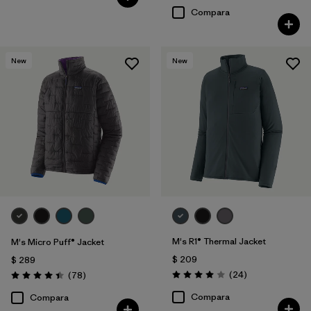
Compara
New
New
M's R1® Thermal Jacket
M's Micro Puff® Jacket
$ 209
$ 289
Comentarios
Comentarios
(24
)
(78
)
Valoración: 4.0 / 5
Valoración: 4.4 / 5
Compara
Compara