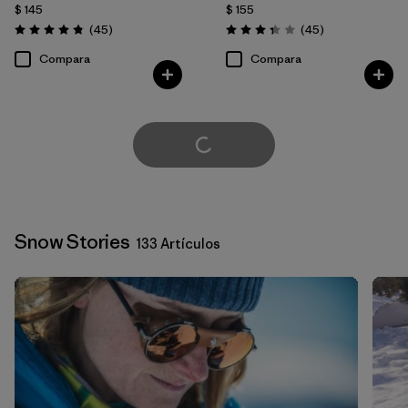
$ 145
$ 155
Comentarios
Comentarios
(45
)
(45
)
Valoración: 4.9 / 5
Valoración: 3.4 / 5
Compara
Compara
Cargar Más
Snow Stories
133 Artículos