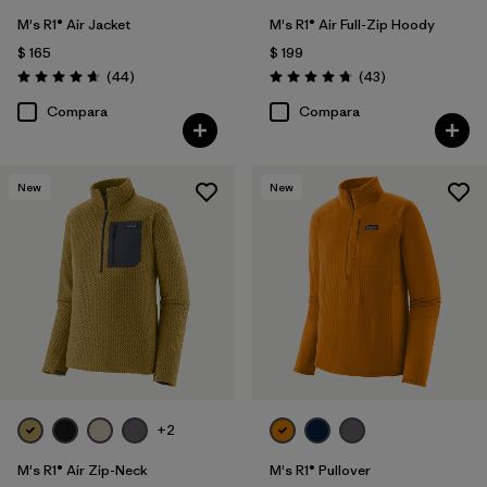
M's R1® Air Jacket
M's R1® Air Full-Zip Hoody
$ 165
$ 199
Comentarios
Comentarios
(44
)
(43
)
Valoración: 4.7 / 5
Valoración: 4.7 / 5
Compara
Compara
New
New
+2
M's R1® Air Zip-Neck
M's R1® Pullover