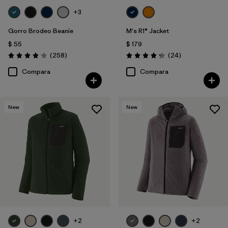
+3
Gorro Brodeo Beanie
M's R1® Jacket
$ 55
$ 179
Comentarios
Comentarios
(258
)
(24
)
Valoración: 4.1 / 5
Valoración: 4.3 / 5
Compara
Compara
New
New
+2
+2