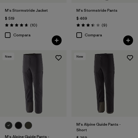
M's Stormstride Jacket
M's Stormstride Pants
$ 519
$ 469
Comentarios
Comentarios
(10
)
(9
)
Valoración: 4.7 / 5
Valoración: 3.4 / 5
Compara
Compara
New
New
M's Alpine Guide Pants -
Short
M's Alpine Guide Pants -
$ 259