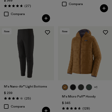
$ 369
Compara
Comentarios
(27
)
Valoración: 4.6 / 5
Compara
New
New
M's Nano-Air® Light Bottoms
+1
$ 239
M's Micro Puff® Hoody
Comentarios
(25
)
Valoración: 4.2 / 5
$ 345
Compara
Comentarios
(128
)
Valoración: 4.6 / 5