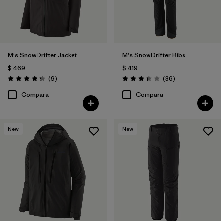
M's SnowDrifter Jacket
M's SnowDrifter Bibs
$ 469
$ 419
Comentarios
Comentarios
(9
)
(36
)
Valoración: 4.2 / 5
Valoración: 3.4 / 5
Compara
Compara
New
New