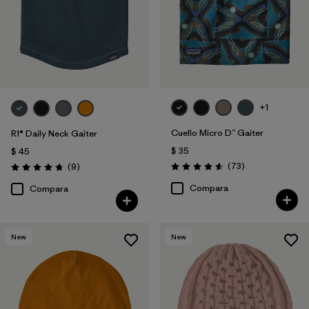
+1
Cuello Micro D™ Gaiter
R1® Daily Neck Gaiter
$ 35
$ 45
Comentarios
Comentarios
(73
)
(9
)
Valoración: 4.6 / 5
Valoración: 4.8 / 5
Compara
Compara
New
New