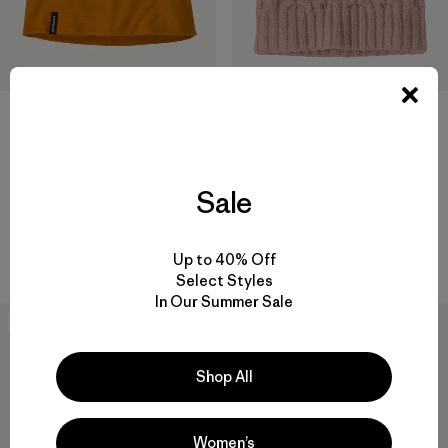
+2
Gorro Overlook Merino Wool
Coastal Cable Beanie
Liner Beanie
$ 59
Sale
$ 55
Comentarios
(15
)
Valoración: 4.2 / 5
Comentarios
(63
)
Valoración: 4.8 / 5
Compara
Compara
Up to 40% Off
Select Styles
In Our Summer Sale
New
New
Shop All
Women’s