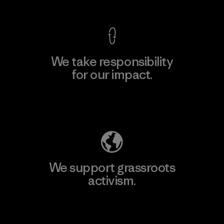
We take responsibility
for our impact.
Explore Our Footprint
We support grassroots
activism.
Visit Patagonia Action Works