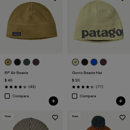
R1® Air Beanie
Gorro Beanie Hat
$ 45
$ 55
Comentarios
Comentarios
(43
)
(77
)
Valoración: 4.3 / 5
Valoración: 4.4 / 5
Compara
Compara
New
New