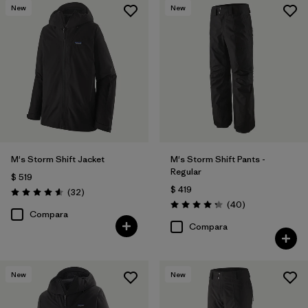
New
New
Filtrar por
Materials & Fabric
M's Storm Shift Jacket
M's Storm Shift Pants -
Regular
$ 519
$ 419
Comentarios
(32
)
Valoración: 4.6 / 5
Comentarios
(40
)
Valoración: 4.3 / 5
Compara
Compara
New
New