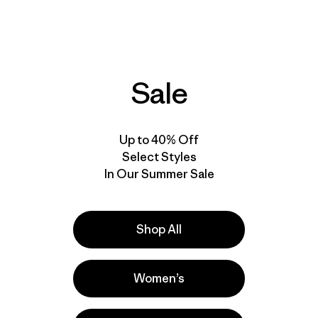
M's Untracked Bibs
M's Untracked Pants
$ 649
$ 323,99
$ 599
$ 298,99
Comentarios
Comentar
(18
)
(5
)
Valoración: 3.6 / 5
Valoración: 4.8 / 5
Sale
Compara
Compara
Up to 40% Off
Select Styles
In Our Summer Sale
New
Shop All
Women’s