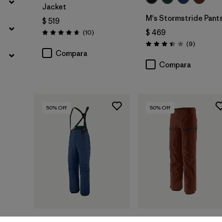
Jacket
M's Stormstride Pant
$ 519
Comentarios
$ 469
(10
)
Valoración: 4.7 / 5
Comentar
(9
)
Valoración: 3.4 / 5
Compara
Compara
50
% Off
50
% Off