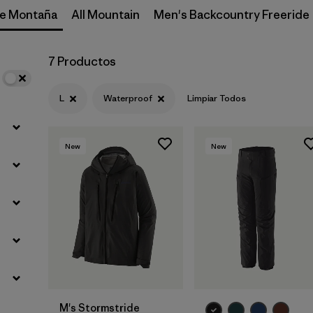
de Montaña
All Mountain
Men's Backcountry Freeride
Filtrar por
Materials & Fabric
7 Productos
Filtrar por
Gender
L
Waterproof
Limpiar Todos
New
New
M's Stormstride