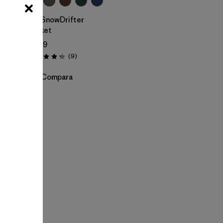
M's SnowDrifter
Jacket
$ 469
ios
Comentarios
(9
)
Valoración: 4.2 / 5
Compara