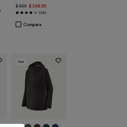
$ 699
$ 348,99
s
Comentarios
(24
)
Valoración: 3.9 / 5
Compara
ios
New