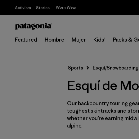
Worn Wear
Activism
Stories
Featured
Hombre
Mujer
Kids'
Packs & G
Sports
Esquí/Snowboarding
Esquí de Mo
Our backcountry touring gear 
toughest skintracks and stor
whether you’re earning midwin
alpine.