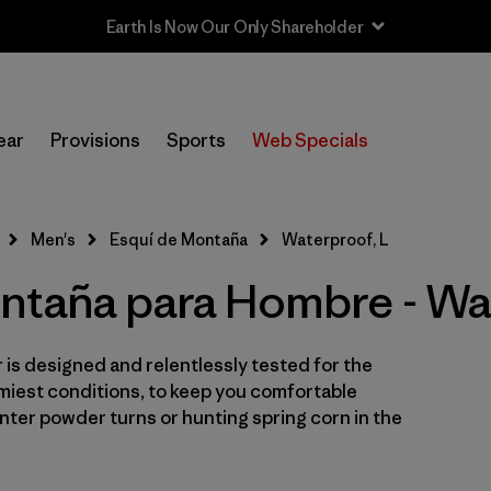
In-Store Pickup
Selecciona una tienda
ear
Provisions
Sports
Web Specials
Filtrar por
Category
Men's
Esquí de Montaña
Waterproof, L
Filtrar por
Price
ntaña para Hombre - Wa
Filtrar por
Size
1
is designed and relentlessly tested for the
Filtrar por
Fit
miest conditions, to keep you comfortable
ter powder turns or hunting spring corn in the
Filtrar por
Color
Filtrar por
Features & Processes
1