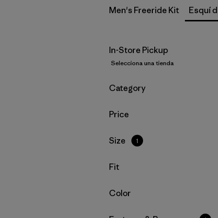
Men's Freeride Kit
Esquí 
In-Store Pickup
Selecciona una tienda
Filtrar por
Category
Filtrar por
Price
Filtrar por
Size
1
Filtrar por
Fit
Filtrar por
Color