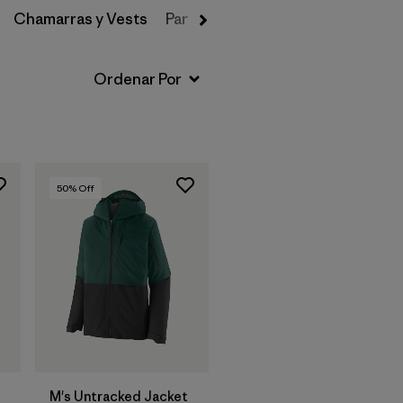
Chamarras y Vests
Pantalones de Nieve
Primeras C
50
% Off
M's Untracked Jacket