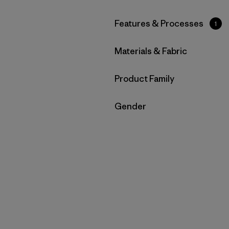
Filtrar por
Features & Processes
1
Filtrar por
Materials & Fabric
Filtrar por
Product Family
Filtrar por
Gender