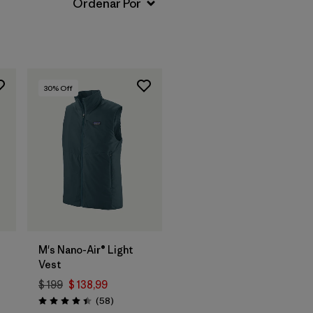
30
% Off
M's Nano-Air® Light
Vest
$ 199
$ 138,99
Comentarios
(58
)
Valoración: 4.4 / 5