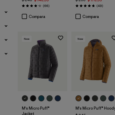
Comentarios
Comenta
(66
)
(49
)
Valoración: 4.2 / 5
Valoración: 4.8 / 5
Compara
Compara
New
New
M's Micro Puff®
M's Micro Puff® Hood
Jacket