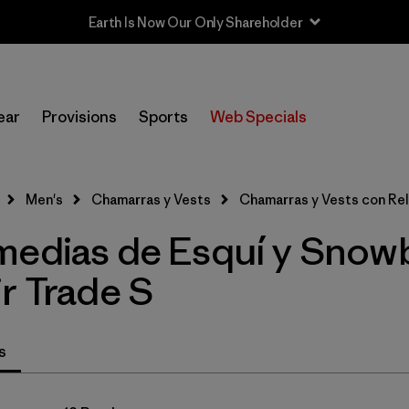
Earth Is Now Our Only Shareholder
In-Store Pickup
Selecciona una tienda
ear
Provisions
Sports
Web Specials
Filtrar por
Category
Men's
Chamarras y Vests
Chamarras y Vests con Re
Filtrar por
Price
medias de Esquí y Snow
Filtrar por
Size
1
r Trade S
Filtrar por
Fit
s
Filtrar por
Color
Filtrar por
Features & Processes
1