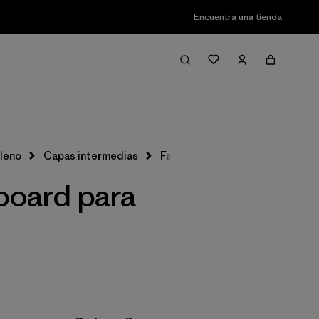
Encuentra una tienda
Filter & Sort
lleno
Capas intermedias
Fair Trade, S
board para