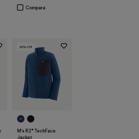
rios
Compara
30
% Off
y
M's R2® TechFace
Jacket