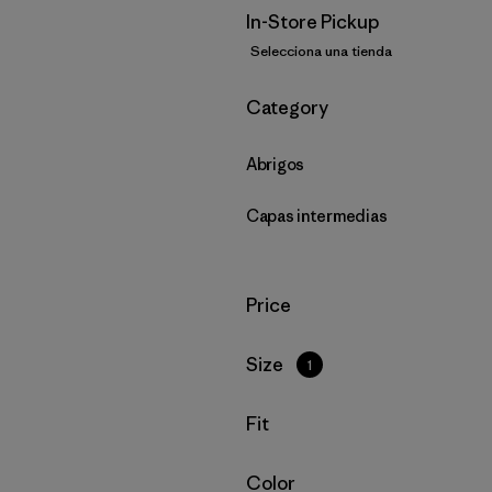
In-Store Pickup
Selecciona una tienda
Filtrar por
Category
Abrigos
Capas intermedias
Filtrar por
Price
Filtrar por
Size
1
Filtrar por
Fit
Filtrar por
Color