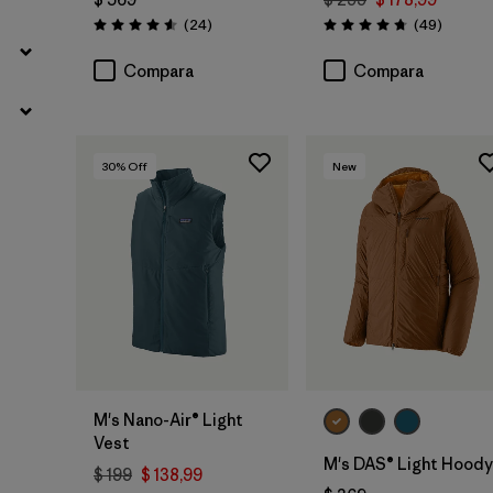
Comentarios
Comenta
(24
)
(49
)
Valoración: 4.6 / 5
Valoración: 4.8 / 5
Compara
Compara
30
% Off
New
M's Nano-Air® Light
Vest
M's DAS® Light Hoody
$ 199
$ 138,99