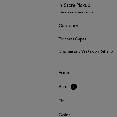
In-Store Pickup
Selecciona una tienda
Filtrar por
Category
Terceras Capas
Chamarras y Vests con Relleno
Filtrar por
Price
Filtrar por
Size
1
Filtrar por
Fit
Filtrar por
Color