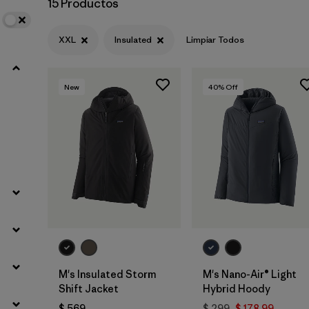
15 Productos
Filtrar por
Materials & Fabric
XXL
Insulated
Limpiar Todos
New
40
% Off
M's Insulated Storm
M's Nano-Air® Light
Shift Jacket
Hybrid Hoody
$ 569
$ 299
$ 178,99