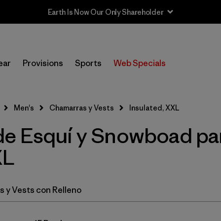
Earth Is Now Our Only Shareholder
In-Store Pickup
Selecciona una tienda
ear
Provisions
Sports
Web Specials
Filtrar por
Category
Men's
Chamarras y Vests
Insulated, XXL
Filtrar por
Price
e Esquí y Snowboad pa
Filtrar por
Size
1
XL
Filtrar por
Fit
 y Vests con Relleno
Filtrar por
Color
Filtrar por
Features & Processes
1