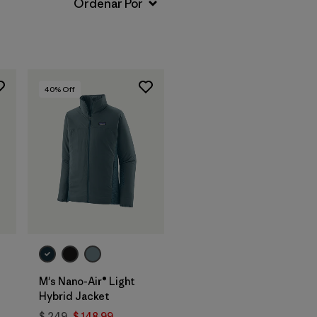
40
% Off
M's Nano-Air® Light
Hybrid Jacket
$ 249
$ 148,99