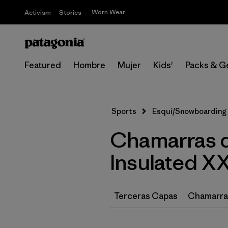
Worn Wear
Activism
Stories
Featured
Hombre
Mujer
Kids'
Packs & G
Sports
Esquí/Snowboarding
Chamarras d
Insulated X
Terceras Capas
Chamarras