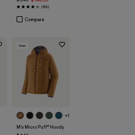
rios
Comentarios
(66
)
Valoración: 4.2 / 5
Compara
New
+1
M's Micro Puff® Hoody