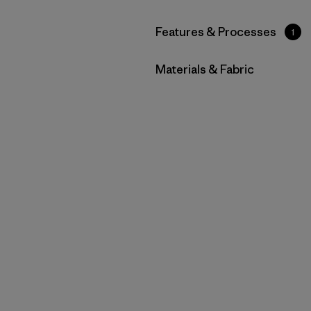
Filtrar por
Features & Processes
1
Filtrar por
Materials & Fabric