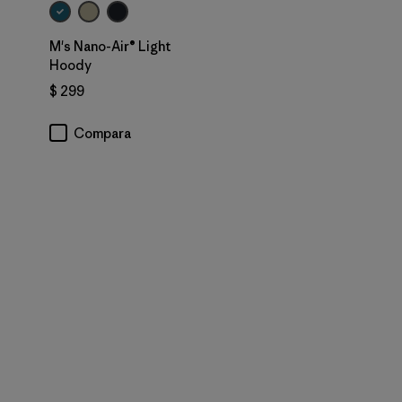
M's Nano-Air® Light
Hoody
$ 299
Compara