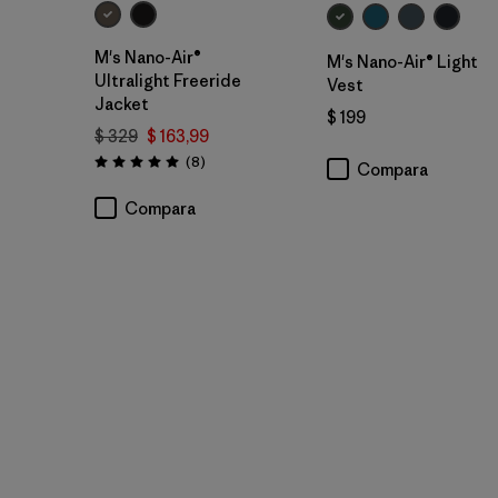
M's Nano-Air®
M's Nano-Air® Light
Ultralight Freeride
Vest
Jacket
$ 199
$ 329
$ 163,99
Comentarios
(8
)
Compara
Valoración: 5.0 / 5
Compara