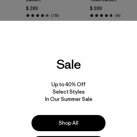
$ 289
$ 399
Comentarios
Comentar
(78
)
(9
)
Valoración: 4.4 / 5
Valoración: 4.6 / 5
Compara
Compara
Sale
50
% Off
30
% Off
Up to 40% Off
Select Styles
In Our Summer Sale
Shop All