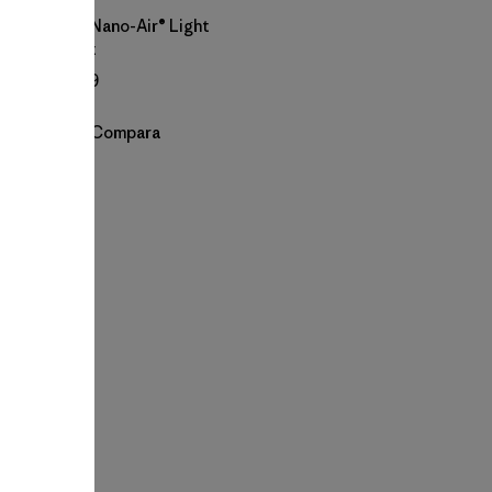
M's Nano-Air® Light
Vest
$ 199
Compara