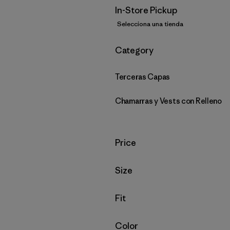
In-Store Pickup
Selecciona una tienda
Filtrar por
Category
Terceras Capas
Chamarras y Vests con Relleno
Filtrar por
Price
Filtrar por
Size
Filtrar por
Fit
Filtrar por
Color