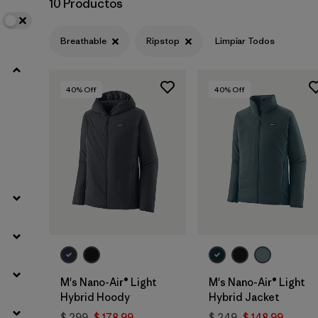
10 Productos
Filtrar por
Materials & Fabric
1
Breathable
Ripstop
Limpiar Todos
40
% Off
40
% Off
M's Nano-Air® Light
M's Nano-Air® Light
Hybrid Hoody
Hybrid Jacket
$ 299
$ 178,99
$ 249
$ 148,99