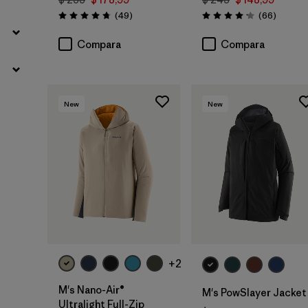
Comentarios
Comenta
(49
)
(66
)
Valoración: 4.8 / 5
Valoración: 4.2 / 5
Compara
Compara
New
New
+2
M's Nano-Air®
M's PowSlayer Jacket
Ultralight Full-Zip