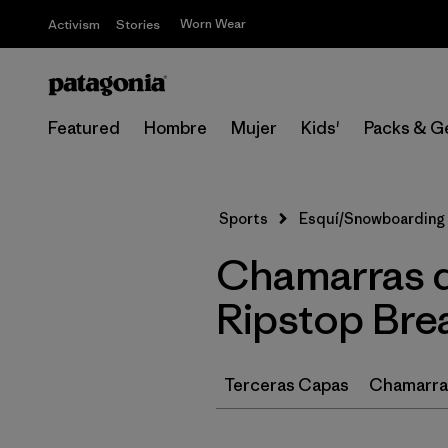
Worn Wear
Activism
Stories
Featured
Hombre
Mujer
Kids'
Packs & G
Sports
Esquí/Snowboarding
Chamarras d
Ripstop Bre
Terceras Capas
Chamarras