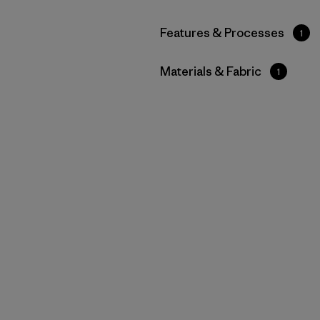
Filtrar por
Features & Processes
1
Filtrar por
Materials & Fabric
1