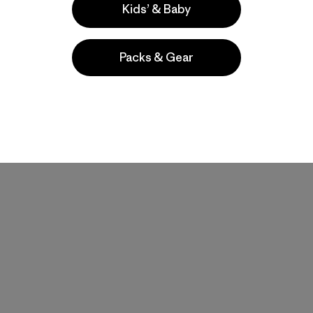
Kids’ & Baby
M's Nano-Air® Light
Packs & Gear
Hoody
$ 299
Compara