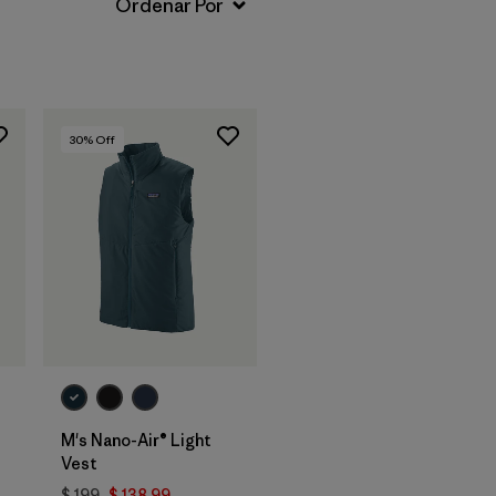
30
% Off
M's Nano-Air® Light
Vest
$ 199
$ 138,99