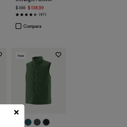
$ 199
$ 138,99
ios
Comentarios
(47
)
Valoración: 4.4 / 5
Compara
New