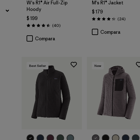
W's R1® Air Full-Zip
M's R1® Jacket
Hoody
$ 179
$ 199
Comenta
(24
)
Valoración: 4.3 / 5
Comentarios
(40
)
Valoración: 4.5 / 5
Compara
Compara
Best Seller
New