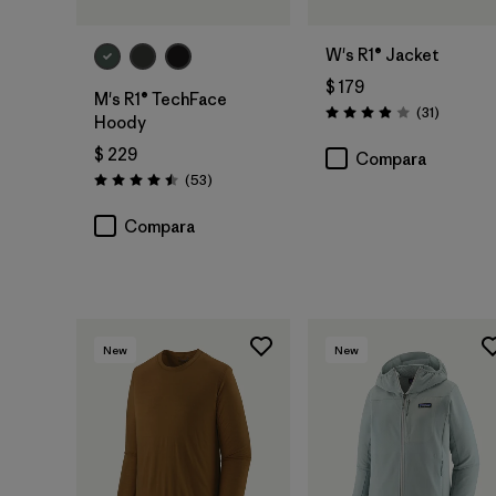
W's R1® Jacket
$ 179
M's R1® TechFace
Comentar
(31
)
Valoración: 3.9 / 5
Hoody
$ 229
Compara
Comentarios
(53
)
Valoración: 4.5 / 5
Compara
New
New