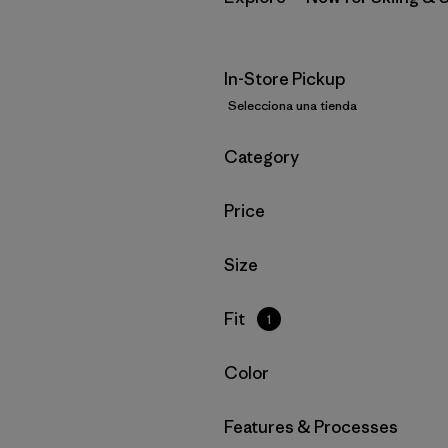
In-Store Pickup
Selecciona una tienda
Filtrar por
Category
Filtrar por
Price
Filtrar por
Size
Filtrar por
Fit
1
Filtrar por
Color
Filtrar por
Features & Processes