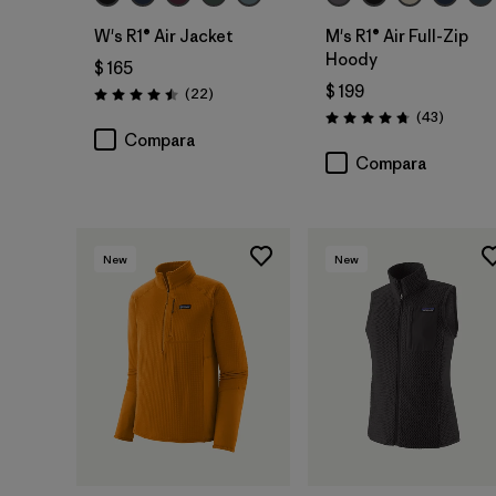
W's R1® Air Jacket
M's R1® Air Full-Zip
Hoody
$ 165
$ 199
Comentarios
(22
)
Valoración: 4.5 / 5
Comenta
(43
)
Valoración: 4.7 / 5
Compara
Compara
New
New