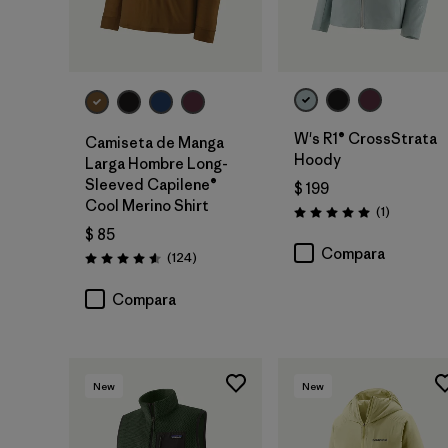
W's R1® CrossStrata
Camiseta de Manga
Hoody
Larga Hombre Long-
Sleeved Capilene®
$ 199
Cool Merino Shirt
Comentari
(1
)
Valoración: 5.0 / 5
$ 85
Compara
Comentarios
(124
)
Valoración: 4.6 / 5
Compara
New
New