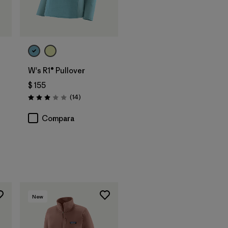
W's R1® Pullover
$ 155
Comentarios
(14
)
Valoración: 3.0 / 5
os
Compara
New