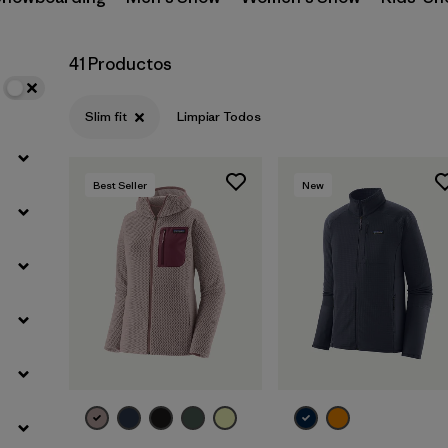
Filtrar por
Materials & Fabric
41 Productos
Slim fit
Limpiar Todos
Best Seller
New