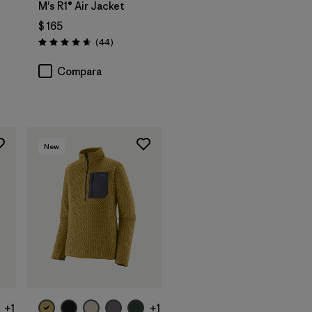
M's R1® Air Jacket
$ 165
rios
Comentarios
(44
)
Valoración: 4.7 / 5
Compara
New
+1
+1