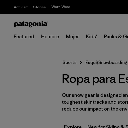
Worn Wear
Activism
Stories
Featured
Hombre
Mujer
Kids'
Packs & G
Sports
Esquí/Snowboarding
Ropa para Es
Our snow gear is designed and
toughest skintracks and storm
reduce our impact on the env
Explore
New for Skiing &