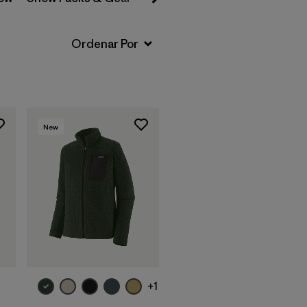
New
+1