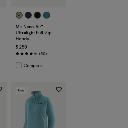
M's Nano-Air®
ios
Ultralight Full-Zip
Hoody
$ 259
Comentarios
(50
)
Valoración: 4.3 / 5
Compara
New