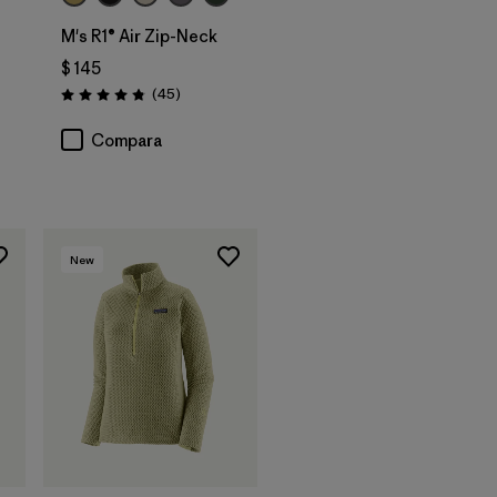
M's R1® Air Zip-Neck
$ 145
Comentarios
(45
)
Valoración: 4.9 / 5
rios
Compara
New