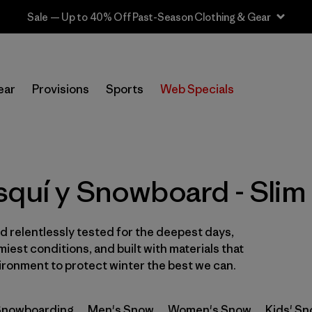
Sale — Up to 40% Off Past-Season Clothing & Gear
In-Store Pickup
Selecciona una tienda
ear
Provisions
Sports
Web Specials
Filtrar por
Category
Filtrar por
Price
quí y Snowboard - Slim 
Filtrar por
Size
 relentlessly tested for the deepest days,
Filtrar por
Fit
1
iest conditions, and built with materials that
ironment to protect winter the best we can.
Filtrar por
Color
 Snowboarding
Filtrar por
Men's Snow
Women's Snow
Kids' S
Features & Processes