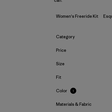
can.
Women's Freeride Kit
Esq
Filtrar por
Category
Filtrar por
Price
Filtrar por
Size
Filtrar por
Fit
Filtrar por
Color
1
Filtrar por
Materials & Fabric