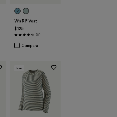
W's R1® Vest
$ 125
rios
Comentarios
(11
)
Valoración: 4.4 / 5
Compara
New