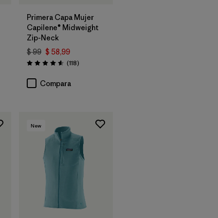
Primera Capa Mujer
Capilene® Midweight
Zip-Neck
$ 99
$ 58,99
arios
Comentarios
(118
)
Valoración: 4.6 / 5
Compara
New