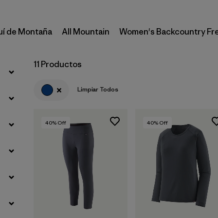
uí de Montaña
All Mountain
Women's Backcountry Fr
11 Productos
Limpiar Todos
40
% Off
40
% Off