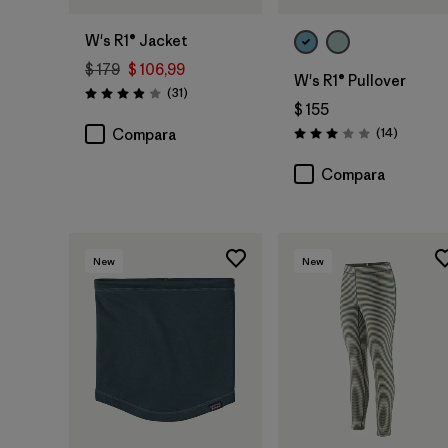
W's R1® Jacket
$ 179
$ 106,99
W's R1® Pullover
Comentarios
(31
)
Valoración: 3.9 / 5
$ 155
Comenta
(14
)
Compara
Valoración: 3.0 / 5
Compara
New
New
Agregar a la
Bolsa