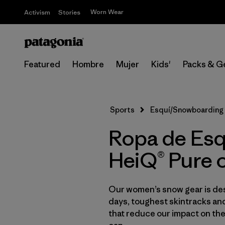
Worn Wear
Activism
Stories
Featured
Hombre
Mujer
Kids'
Packs & G
Sports
Esquí/Snowboarding
Ropa de Esq
HeiQ® Pure 
Our women’s snow gear is des
days, toughest skintracks and
that reduce our impact on th