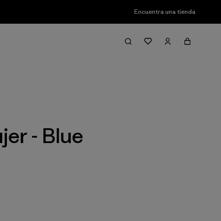
Encuentra una tienda
Filter & Sort
er - Blue