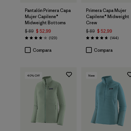
Pantalón Primera Capa
Primera Capa Mujer
Mujer Capilene®
Capilene® Midweight
Midweight Bottoms
Crew
$ 89
$ 52,99
$ 89
$ 52,99
Comentarios
Coment
(123
)
(144
)
Valoración: 4.0 / 5
Valoración: 4.6 / 5
Compara
Compara
40
% Off
New