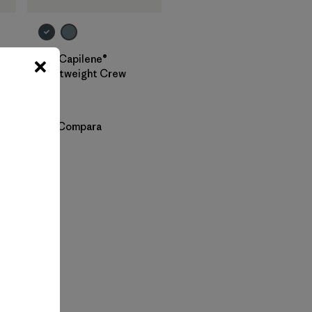
W's Capilene®
Lightweight Crew
$ 75
Compara