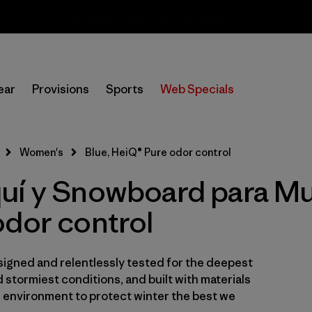
Sale — Up to 40% Off Past-Season Clothing & Gear
Filtrar por
Category
ear
Provisions
Sports
Web Specials
Filtrar por
Price
Filtrar por
Size
Women's
Blue, HeiQ® Pure odor control
uí y Snowboard para Muj
Filtrar por
Fit
odor control
Filtrar por
Color
1
Filtrar por
Materials & Fabric
igned and relentlessly tested for the deepest
 stormiest conditions, and built with materials
e environment to protect winter the best we