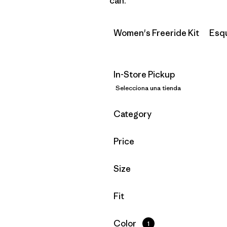
can.
Women's Freeride Kit
Esq
In-Store Pickup
Selecciona una tienda
Filtrar por
Category
Filtrar por
Price
Filtrar por
Size
Filtrar por
Fit
Filtrar por
Color
1