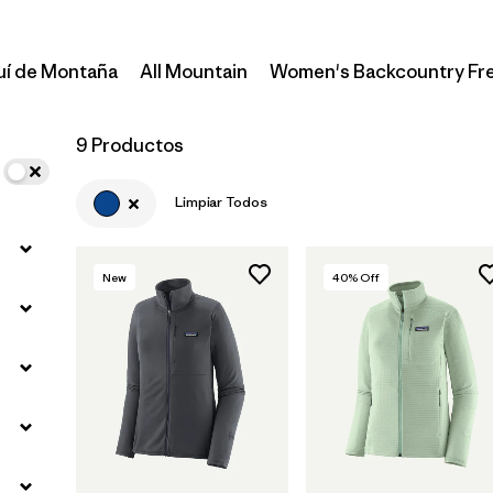
uí de Montaña
All Mountain
Women's Backcountry Fr
9 Productos
Limpiar Todos
New
40
% Off