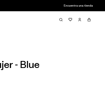
Encuentra una tienda
Filter & Sort
er - Blue