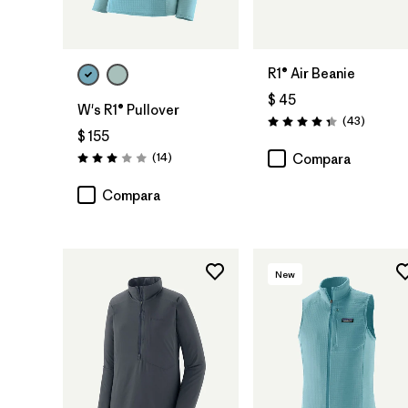
R1® Air Beanie
$ 45
W's R1® Pullover
Comenta
(43
)
Valoración: 4.3 / 5
$ 155
Comentarios
(14
)
Compara
Valoración: 3.0 / 5
Compara
New