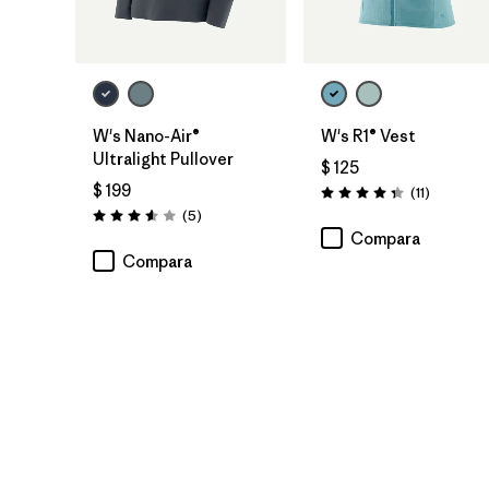
W's Nano-Air®
W's R1® Vest
Ultralight Pullover
$ 125
$ 199
Comentar
(11
)
Valoración: 4.4 / 5
Comentarios
(5
)
Valoración: 3.6 / 5
Compara
Compara