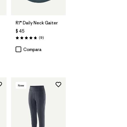
Bolsa
R1® Daily Neck Gaiter
$ 45
rios
Comentarios
(9
)
Valoración: 4.8 / 5
Compara
New