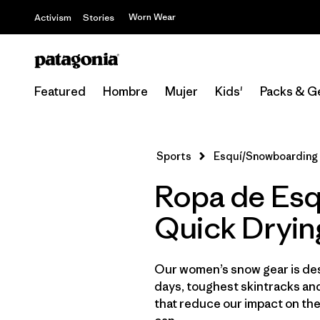
Worn Wear
Activism
Stories
Featured
Hombre
Mujer
Kids'
Packs & G
Sports
Esquí/Snowboarding
Ropa de Esq
Quick Dryin
Our women’s snow gear is des
days, toughest skintracks and
that reduce our impact on th