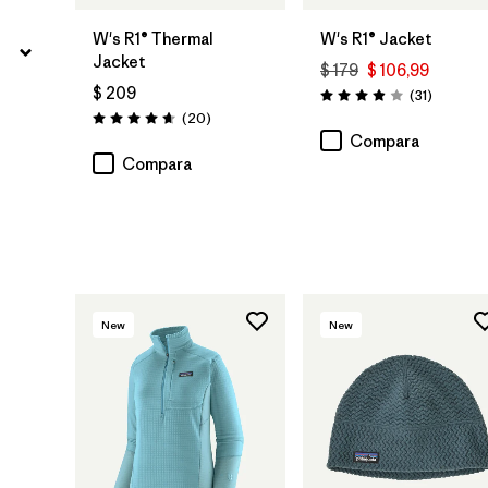
W's R1® Thermal
W's R1® Jacket
Jacket
$ 179
$ 106,99
$ 209
Comentar
(31
)
Valoración: 3.9 / 5
Comentarios
(20
)
Valoración: 4.7 / 5
Compara
Compara
New
New