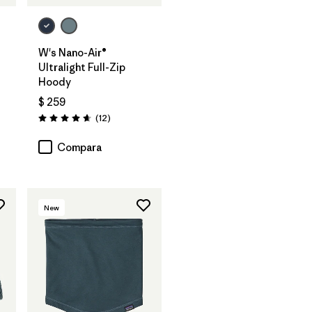
W's Nano-Air®
ios
Ultralight Full-Zip
Hoody
$ 259
Comentarios
(12
)
Valoración: 4.7 / 5
Compara
New
Agregar a la