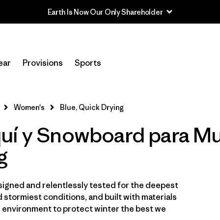
Earth Is Now Our Only Shareholder
In-Store Pickup
Selecciona una tienda
ear
Provisions
Sports
Filtrar por
Category
Women's
Blue, Quick Drying
Filtrar por
Price
uí y Snowboard para Muj
Filtrar por
Size
g
Filtrar por
Fit
igned and relentlessly tested for the deepest
Filtrar por
Color
1
 stormiest conditions, and built with materials
e environment to protect winter the best we
Filtrar por
Materials & Fabric