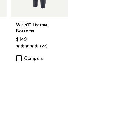
W's R1® Thermal
Bottoms
$ 149
Comentarios
(27
)
Valoración: 4.5 / 5
ios
Compara