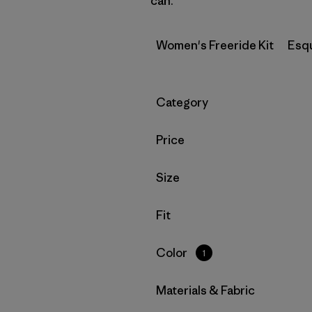
can.
Women's Freeride Kit
Esq
Filtrar por
Category
Filtrar por
Price
Filtrar por
Size
Filtrar por
Fit
Filtrar por
Color
1
Filtrar por
Materials & Fabric