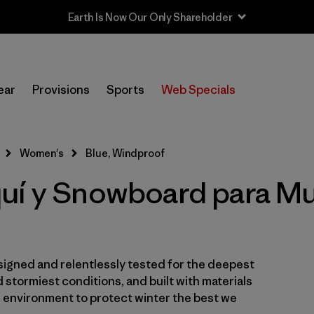
Filtrar por
Category
ear
Provisions
Sports
Web Specials
Filtrar por
Price
Filtrar por
Size
Women's
Blue, Windproof
uí y Snowboard para Muj
Filtrar por
Fit
Filtrar por
Color
1
Filtrar por
Materials & Fabric
igned and relentlessly tested for the deepest
 stormiest conditions, and built with materials
e environment to protect winter the best we