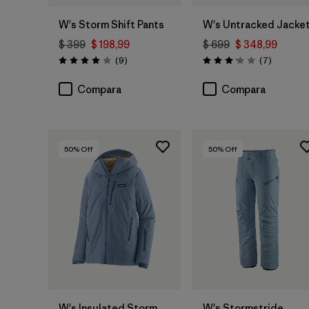
W's Storm Shift Pants
W's Untracked Jacke
$ 399
$ 198,99
$ 699
$ 348,99
Comentarios
Comentar
(9
)
(7
)
Valoración: 4.0 / 5
Valoración: 3.1 / 5
Compara
Compara
50
% Off
50
% Off
W's Insulated Storm
W's Stormstride