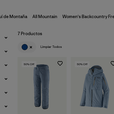
uí de Montaña
All Mountain
Women's Backcountry Fr
7 Productos
Limpiar Todos
50
% Off
50
% Off