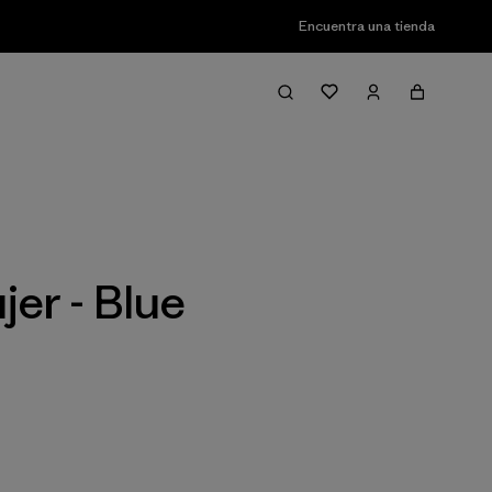
Encuentra una tienda
Filter & Sort
er - Blue