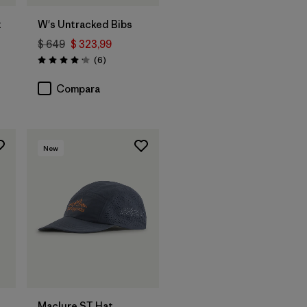
t
W's Untracked Bibs
$ 649
$ 323,99
ios
Comentarios
(6
)
Valoración: 4.2 / 5
Compara
New
Agregar a la
Bolsa
Maclure ST Hat