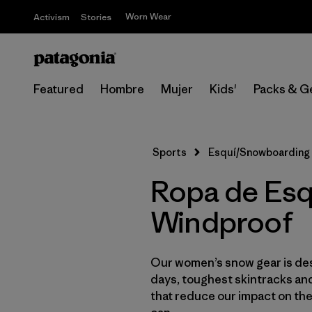
Worn Wear
Activism
Stories
Featured
Hombre
Mujer
Kids'
Packs & G
Sports
Esquí/Snowboarding
Ropa de Esq
Windproof
Our women’s snow gear is des
days, toughest skintracks and
that reduce our impact on th