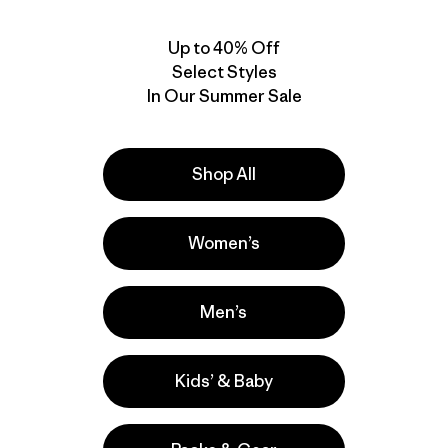
$ 649
$ 323,99
Up to 40% Off
Compara
Select Styles
In Our Summer Sale
Shop All
Women’s
Men’s
Kids’ & Baby