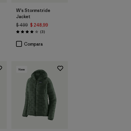
W's Stormstride
Jacket
$ 499
$ 248,99
ios
Comentarios
(3
)
Valoración: 4.0 / 5
Compara
New