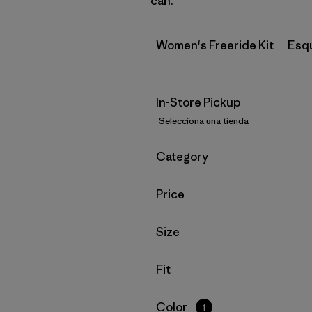
can.
Women's Freeride Kit
Esq
In-Store Pickup
Selecciona una tienda
Filtrar por
Category
Filtrar por
Price
Filtrar por
Size
Filtrar por
Fit
Filtrar por
Color
1