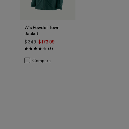
W's Powder Town
Jacket
$ 349
$ 173,99
Comentarios
(3
)
Valoración: 4.0 / 5
Compara