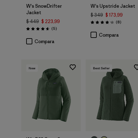
W's SnowDrifter
W's Upstride Jacket
Jacket
$ 349
$ 173,99
$ 449
$ 223,99
Comentar
(8
)
Valoración: 4.1 / 5
Comentarios
(5
)
Valoración: 4.6 / 5
Compara
Compara
New
Best Seller