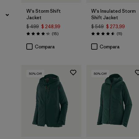
W's Storm Shift
W's Insulated Storm
Jacket
Shift Jacket
$ 499
$ 248,99
$ 549
$ 273,99
Comentarios
Comentar
(15
)
(11
)
Valoración: 4.3 / 5
Valoración: 4.5 / 5
Compara
Compara
50
% Off
50
% Off