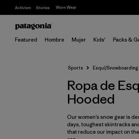
Worn Wear
Activism
Stories
Featured
Hombre
Mujer
Kids'
Packs & G
Sports
Esquí/Snowboarding
Ropa de Esq
Hooded
Our women’s snow gear is des
days, toughest skintracks and
that reduce our impact on th