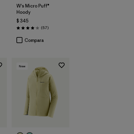
W's Micro Puff®
Hoody
$ 345
ios
Comentarios
(57
)
Valoración: 4.1 / 5
Compara
New