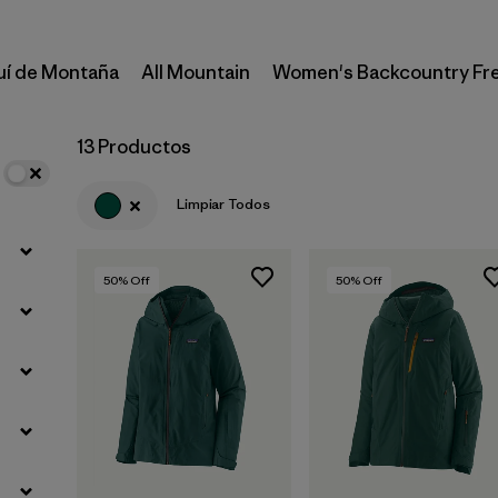
uí de Montaña
All Mountain
Women's Backcountry Fr
13 Productos
Limpiar Todos
50
% Off
50
% Off