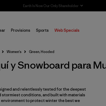
Sale — Up to 40% Off Past-Season Clothing & Gear
In-Store Pickup
Selecciona una tienda
ear
Provisions
Sports
Web Specials
Filtrar por
Category
Women's
Green, Hooded
Filtrar por
Price
uí y Snowboard para Mu
Filtrar por
Size
Filtrar por
Fit
igned and relentlessly tested for the deepest
Filtrar por
Color
1
 stormiest conditions, and built with materials
e environment to protect winter the best we
Filtrar por
Materials & Fabric