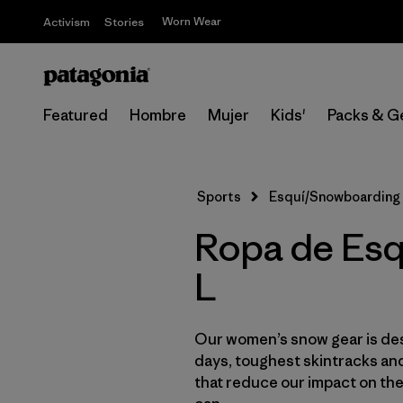
Worn Wear
Activism
Stories
Featured
Hombre
Mujer
Kids'
Packs & G
Sports
Esquí/Snowboarding
Ropa de Esq
L
Our women’s snow gear is des
days, toughest skintracks and
that reduce our impact on th