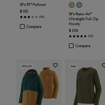
W's R1® Pullover
$ 155
W's Nano-Air®
Comentarios
(14
)
Valoración: 3.0 / 5
Ultralight Full-Zip
Hoody
Compara
$ 259
Comenta
(12
)
Valoración: 4.7 / 5
Compara
50
% Off
New