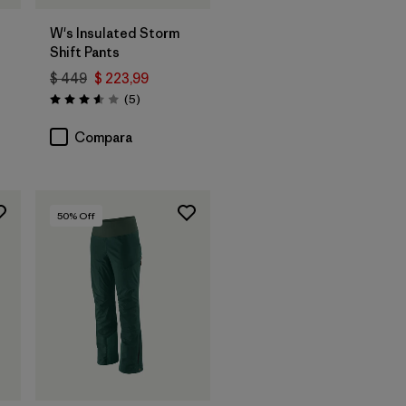
W's Insulated Storm
Shift Pants
$ 449
$ 223,99
ios
Comentarios
(5
)
Valoración: 3.6 / 5
Compara
50
% Off