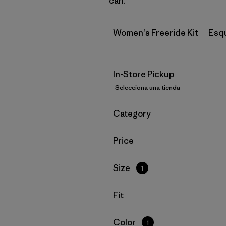
can.
Women's Freeride Kit
Esq
In-Store Pickup
Selecciona una tienda
Filtrar por
Category
Filtrar por
Price
Filtrar por
Size
1
Filtrar por
Fit
Filtrar por
Color
1