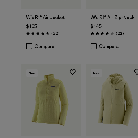
W's R1® Air Jacket
W's R1® Air Zip-Neck
$ 165
$ 145
Comentarios
Comenta
(22
)
(22
)
Valoración: 4.5 / 5
Valoración: 4.0 / 5
Compara
Compara
New
New