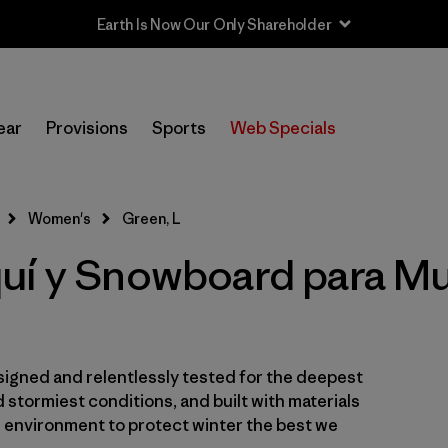
Earth Is Now Our Only Shareholder
In-Store Pickup
Selecciona una tienda
ear
Provisions
Sports
Web Specials
Filtrar por
Category
Women's
Green, L
Filtrar por
Price
uí y Snowboard para Mu
Filtrar por
Size
1
Filtrar por
Fit
igned and relentlessly tested for the deepest
Filtrar por
Color
1
 stormiest conditions, and built with materials
e environment to protect winter the best we
Filtrar por
Materials & Fabric