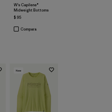
W's Capilene®
Midweight Bottoms
$ 95
Compara
rios
New