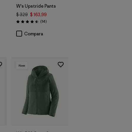
W's Upstride Pants
$ 329
$ 163,99
ios
Comentarios
(14
)
Valoración: 4.5 / 5
Compara
New