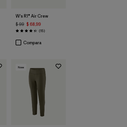
W's R1® Air Crew
$ 99
$ 68,99
rios
Comentarios
(15
)
Valoración: 4.3 / 5
Compara
New