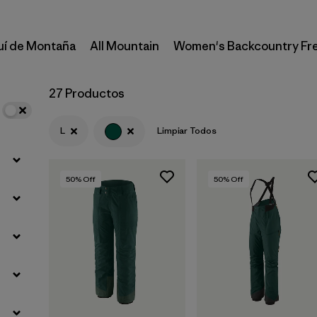
uí de Montaña
All Mountain
Women's Backcountry Fr
27 Productos
L
Limpiar Todos
50
% Off
50
% Off