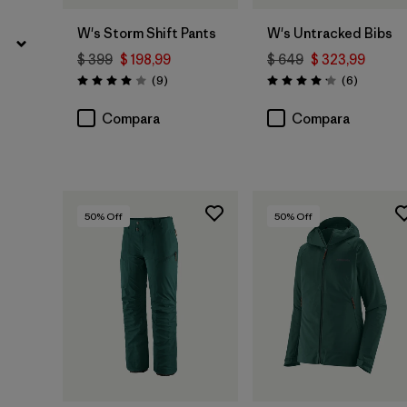
W's Storm Shift Pants
W's Untracked Bibs
$ 399
$ 198,99
$ 649
$ 323,99
Comentarios
Comentar
(9
)
(6
)
Valoración: 4.0 / 5
Valoración: 4.2 / 5
Compara
Compara
50
% Off
50
% Off