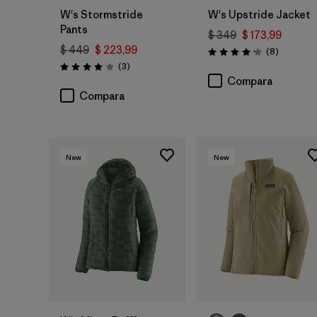
W's Stormstride
W's Upstride Jacket
Pants
$ 349
$ 173,99
$ 449
$ 223,99
Comentar
(8
)
Valoración: 4.1 / 5
Comentarios
(3
)
Valoración: 4.0 / 5
Compara
Compara
New
New