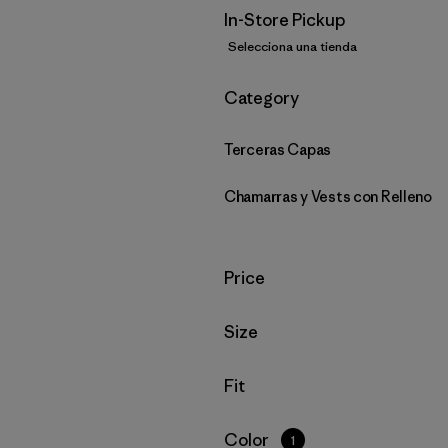
In-Store Pickup
Selecciona una tienda
Filtrar por
Category
Terceras Capas
Chamarras y Vests con Relleno
Filtrar por
Price
Filtrar por
Size
Filtrar por
Fit
Filtrar por
Color
1