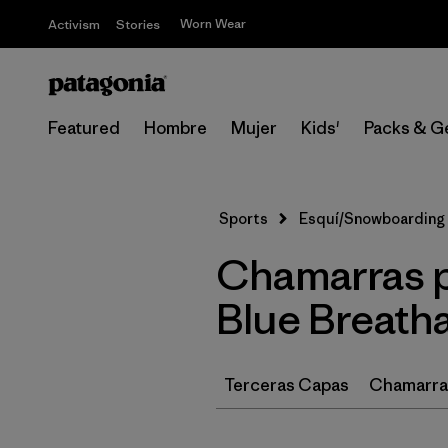
Worn Wear
Activism
Stories
Featured
Hombre
Mujer
Kids'
Packs & G
Sports
Esquí/Snowboarding
Chamarras p
Blue Breath
Terceras Capas
Chamarras