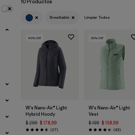
10 Productos
Filtrar por
Materials & Fabric
Breathable
Limpiar Todos
40
% Off
30
% Off
W's Nano-Air® Light
W's Nano-Air® Light
Hybrid Hoody
Vest
$ 299
$ 178,99
$ 199
$ 138,99
Comentarios
Comenta
(27
)
(43
)
Valoración: 4.5 / 5
Valoración: 4.4 / 5