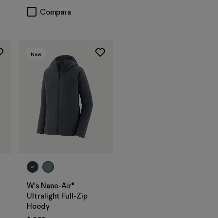
Compara
New
W's Nano-Air®
Ultralight Full-Zip
rios
Hoody