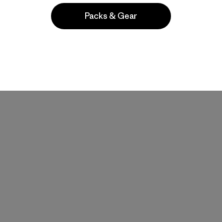
$ 299
Packs & Gear
Compara