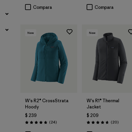
Compara
Compara
New
New
W's R2® CrossStrata
W's R1® Thermal
Hoody
Jacket
$ 239
$ 209
Comentarios
Comenta
(24
)
(20
)
Valoración: 4.8 / 5
Valoración: 4.7 / 5