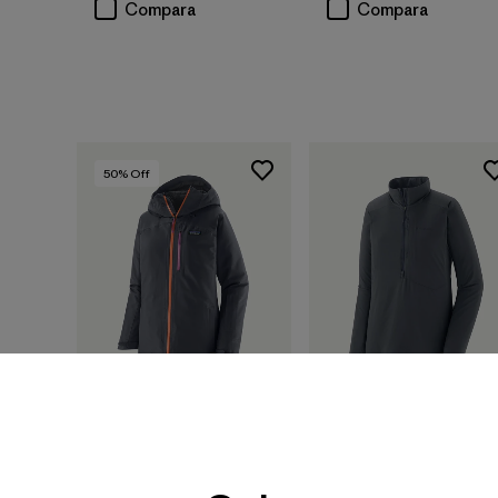
Compara
Compara
50
% Off
W's Insulated Powder
Town Jacket
W's Nano-Air®
$ 399
$ 198,99