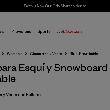
In-Store Pickup
Selecciona una tienda
ear
Provisions
Sports
Web Specials
Filtrar por
Category
Women's
Chamarras y Vests
Blue, Breathable
Filtrar por
Price
ara Esquí y Snowboard 
Filtrar por
Size
able
Filtrar por
Fit
 y Vests con Relleno
Filtrar por
Color
1
Filtrar por
Features & Processes
1