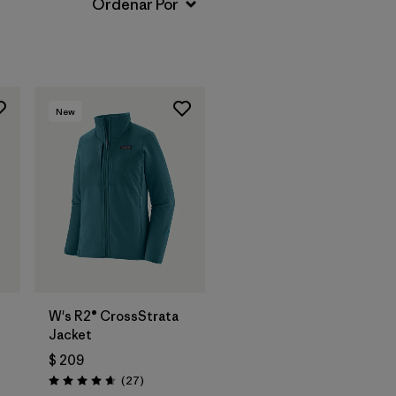
New
W's R2® CrossStrata
Jacket
$ 209
rios
Comentarios
(27
)
Valoración: 4.7 / 5