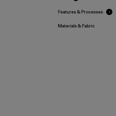
Filtrar por
Features & Processes
1
Filtrar por
Materials & Fabric