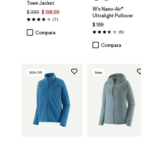
Town Jacket
W's Nano-Air®
$ 399
$ 198,99
Ultralight Pullover
Comentarios
(7
)
Valoración: 3.7 / 5
$ 199
Comentar
(5
)
Compara
Valoración: 3.6 / 5
Compara
30
% Off
New