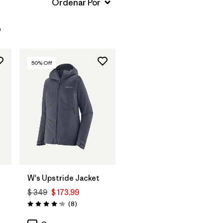
s
50
% Off
W's Upstride Jacket
$ 349
$ 173,99
Comentarios
(8
)
Valoración: 4.1 / 5
ios