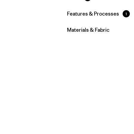
Filtrar por
Features & Processes
1
Filtrar por
Materials & Fabric