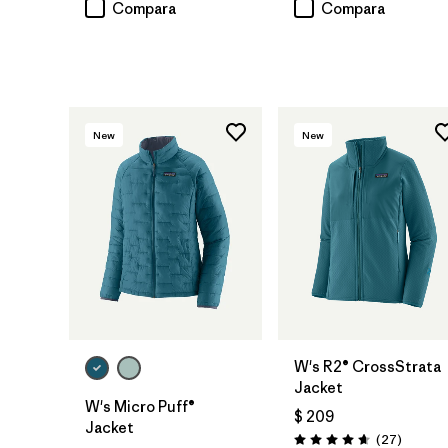
Compara
Compara
New
New
W's R2® CrossStrata
Jacket
W's Micro Puff®
$ 209
Jacket
Comenta
(27
)
Valoración: 4.7 / 5