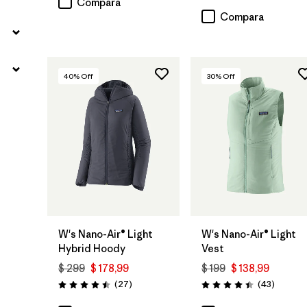
Compara
Compara
40
% Off
30
% Off
W's Nano-Air® Light
W's Nano-Air® Light
Hybrid Hoody
Vest
$ 299
$ 178,99
$ 199
$ 138,99
Comentarios
Comenta
(27
)
(43
)
Valoración: 4.5 / 5
Valoración: 4.4 / 5