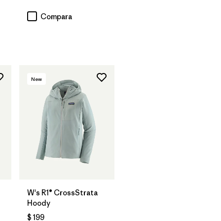
Compara
New
W's R1® CrossStrata
Hoody
$ 199