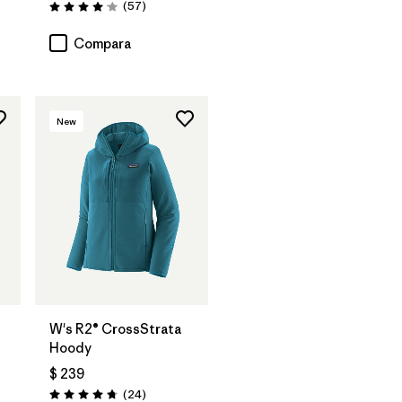
Comentarios
(57
)
Valoración: 4.1 / 5
Compara
New
W's R2® CrossStrata
Hoody
$ 239
rios
Comentarios
(24
)
Valoración: 4.8 / 5