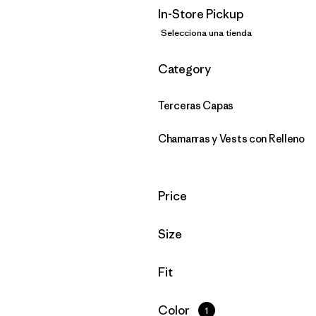
In-Store Pickup
Selecciona una tienda
Filtrar por
Category
Terceras Capas
Chamarras y Vests con Relleno
Filtrar por
Price
Filtrar por
Size
Filtrar por
Fit
Filtrar por
Color
1