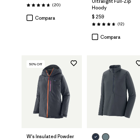
Ultralight Full-Zip
Comentarios
(20
)
Valoración: 4.7 / 5
Hoody
$ 259
Compara
Comenta
(12
)
Valoración: 4.7 / 5
Compara
50
% Off
W's Insulated Powder