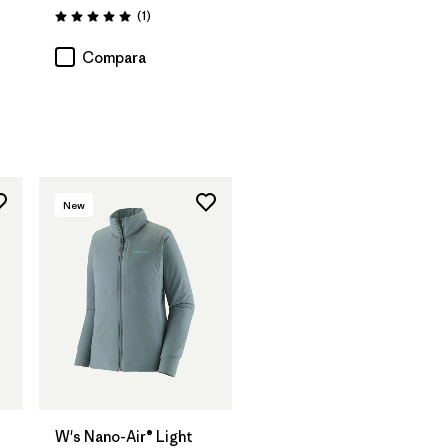
Comentarios
(1
)
Valoración: 5.0 / 5
Compara
rios
New
W's Nano-Air® Light