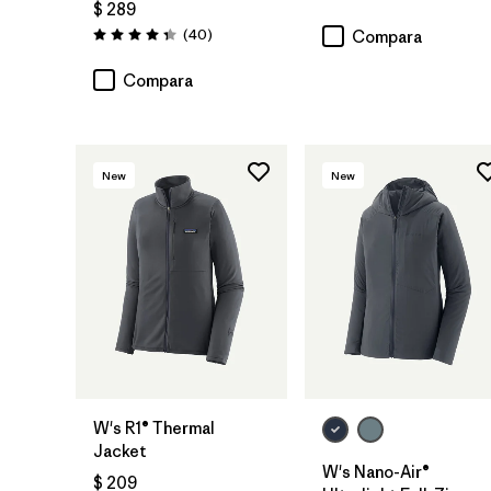
$ 289
Comentarios
(40
)
Compara
Valoración: 4.4 / 5
Compara
New
New
W's R1® Thermal
Jacket
W's Nano-Air®
$ 209