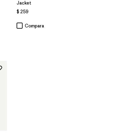
Jacket
$ 259
Compara
ios