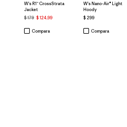
W's R1™ CrossStrata
W's Nano-Air® Light
Jacket
Hoody
$ 179
$ 124,99
$ 299
Compara
Compara