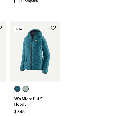
Compara
New
W's Micro Puff®
Hoody
rios
$ 345