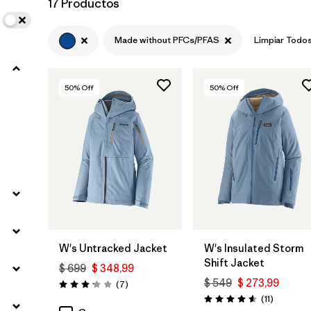
17 Productos
Filtrar por
Materials & Fabric
Made without PFCs/PFAS
Limpiar Todo
50
% Off
50
% Off
W's Untracked Jacket
W's Insulated Storm
Shift Jacket
$ 699
$ 348,99
$ 549
$ 273,99
Comentarios
(7
)
Valoración: 3.1 / 5
Comentar
(11
)
Valoración: 4.5 / 5