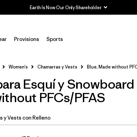
Earth Is Now Our Only Shareholder
In-Store Pickup
Selecciona una tienda
ear
Provisions
Sports
Filtrar por
Category
Women's
Chamarras y Vests
Blue, Made without PF
Filtrar por
Price
ara Esquí y Snowboard 
Filtrar por
Size
without PFCs/PFAS
Filtrar por
Fit
 y Vests con Relleno
Filtrar por
Color
1
Filtrar por
Features & Processes
1