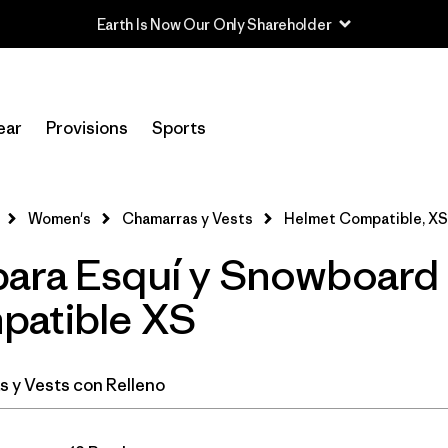
In-Store Pickup
Selecciona una tienda
ear
Provisions
Sports
Filtrar por
Category
Women's
Chamarras y Vests
Helmet Compatible, XS
Filtrar por
Price
ara Esquí y Snowboard 
Filtrar por
Size
1
patible XS
Filtrar por
Fit
 y Vests con Relleno
Filtrar por
Color
Filtrar por
Features & Processes
1