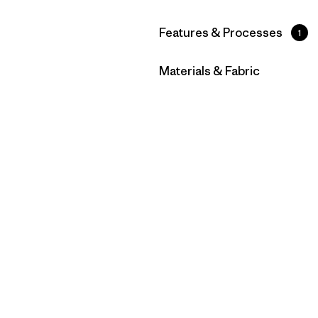
Filtrar por
Features & Processes
1
Filtrar por
Materials & Fabric