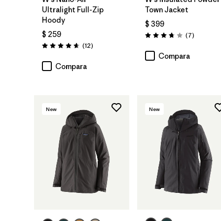
Ultralight Full-Zip
Town Jacket
Hoody
$ 399
$ 259
Comentar
(7
)
Valoración: 3.7 / 5
Comentarios
(12
)
Valoración: 4.7 / 5
Compara
Compara
New
New