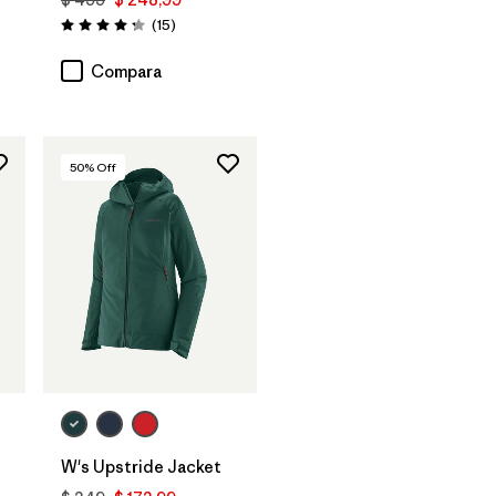
ios
Comentarios
(15
)
Valoración: 4.3 / 5
Compara
50
% Off
W's Upstride Jacket