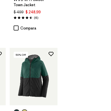
Town Jacket
$ 499
$ 248,99
ios
Comentarios
(6
)
Valoración: 4.5 / 5
Compara
50
% Off