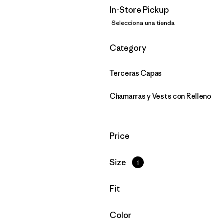
In-Store Pickup
Selecciona una tienda
Filtrar por
Category
Terceras Capas
Chamarras y Vests con Relleno
Filtrar por
Price
Filtrar por
Size
1
Filtrar por
Fit
Filtrar por
Color