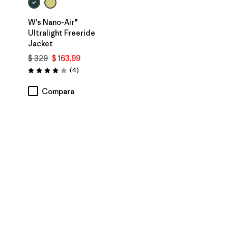
W's Nano-Air®
Ultralight Freeride
Jacket
ios
$ 329
$ 163,99
Comentarios
(4
)
Valoración: 4.0 / 5
Compara