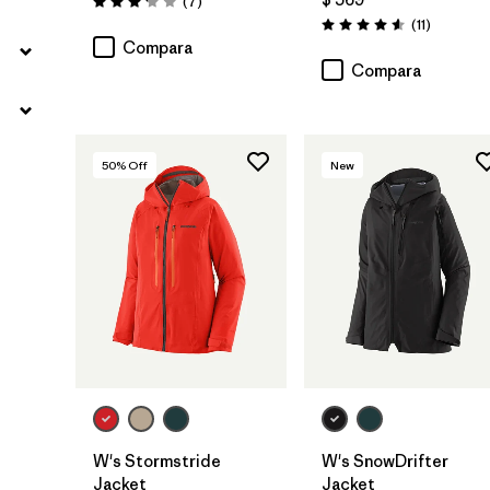
Comentarios
(7
)
Valoración: 3.1 / 5
Comentar
(11
)
Valoración: 4.5 / 5
Compara
Compara
50
% Off
New
W's Stormstride
W's SnowDrifter
Jacket
Jacket