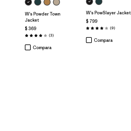
W's PowSlayer Jacket
W's Powder Town
Jacket
$ 799
Comentar
(9
)
$ 369
Valoración: 4.1 / 5
Comentarios
(3
)
Valoración: 4.0 / 5
Compara
Compara