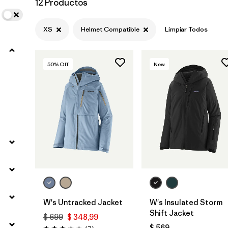
12 Productos
Filtrar por
Materials & Fabric
XS
Helmet Compatible
Limpiar Todos
50
% Off
New
W's Untracked Jacket
W's Insulated Storm
Shift Jacket
$ 699
$ 348,99
$ 569