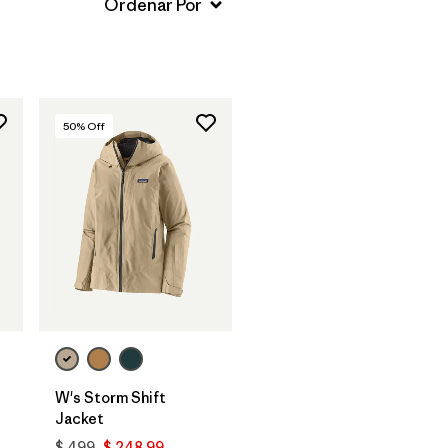
50
% Off
W's Storm Shift
Jacket
$ 499
$ 248,99