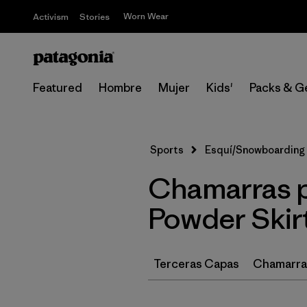
Worn Wear
Activism
Stories
Featured
Hombre
Mujer
Kids'
Packs & G
Sports
Esquí/Snowboarding
Chamarras p
Powder Skir
Terceras Capas
Chamarras