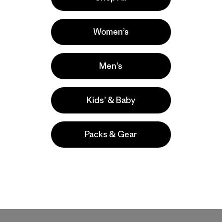
$ 799
Comentarios
(9
)
Valoración: 4.1 / 5
Women’s
Compara
Men’s
Kids’ & Baby
Packs & Gear