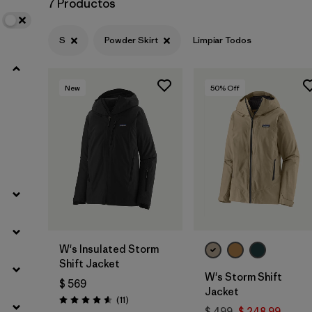
7 Productos
Filtrar por
Materials & Fabric
S
Powder Skirt
Limpiar Todos
New
50
% Off
W's Insulated Storm
Shift Jacket
W's Storm Shift
$ 569
Jacket
Comentarios
(11
)
Valoración: 4.5 / 5
$ 499
$ 248,99