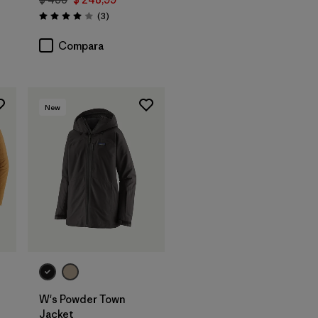
rios
Comentarios
(3
)
Valoración: 4.0 / 5
Compara
New
W's Powder Town
Jacket