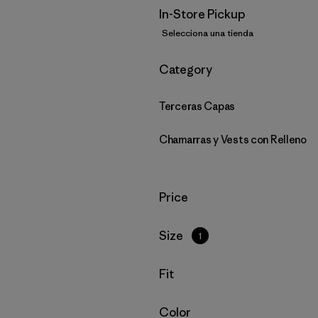
In-Store Pickup
Selecciona una tienda
Filtrar por
Category
Terceras Capas
Chamarras y Vests con Relleno
Filtrar por
Price
Filtrar por
Size
1
Filtrar por
Fit
Filtrar por
Color