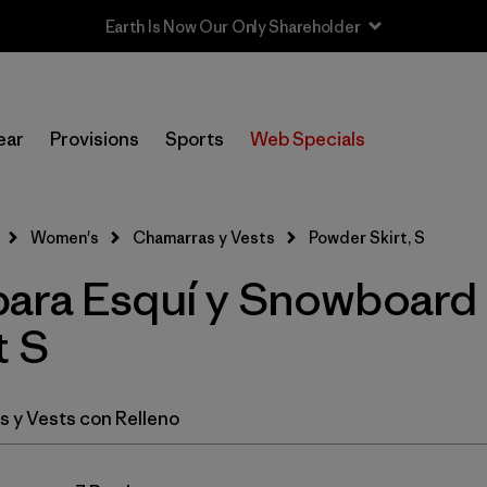
In-Store Pickup
Selecciona una tienda
ear
Provisions
Sports
Web Specials
Filtrar por
Category
Women's
Chamarras y Vests
Powder Skirt, S
Filtrar por
Price
ara Esquí y Snowboard 
Filtrar por
Size
1
t S
Filtrar por
Fit
 y Vests con Relleno
Filtrar por
Color
Filtrar por
Features & Processes
1