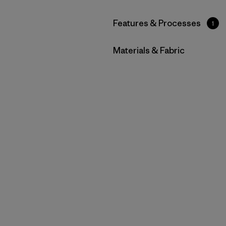
Filtrar por
Features & Processes
1
Filtrar por
Materials & Fabric