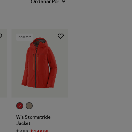
50
% Off
W's Stormstride
Jacket
$ 499
$ 248,99