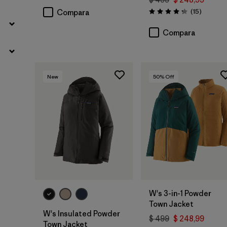
Comenta
(15
)
Compara
Valoración: 4.3 / 5
Compara
New
50
% Off
W's 3-in-1 Powder
Town Jacket
W's Insulated Powder
$ 499
$ 248,99
Town Jacket