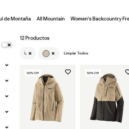
uí de Montaña
All Mountain
Women's Backcountry Fr
12 Productos
L
Limpiar Todos
50
% Off
50
% Off