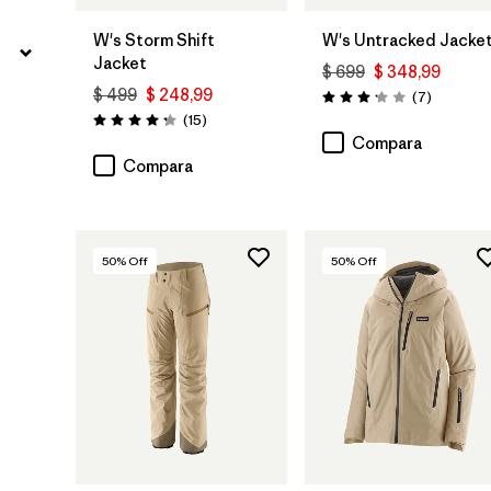
W's Storm Shift
W's Untracked Jacke
Jacket
$ 699
$ 348,99
$ 499
$ 248,99
Comentar
(7
)
Valoración: 3.1 / 5
Comentarios
(15
)
Valoración: 4.3 / 5
Compara
Compara
50
% Off
50
% Off