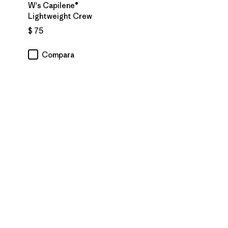
W's Capilene®
Lightweight Crew
$ 75
ios
Compara