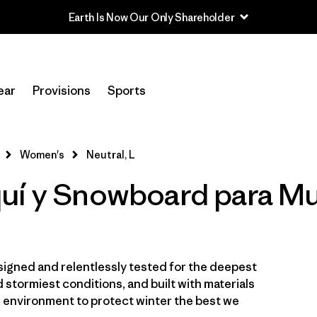
Earth Is Now Our Only Shareholder
In-Store Pickup
Selecciona una tienda
ear
Provisions
Sports
Filtrar por
Category
Women's
Neutral, L
Filtrar por
Price
uí y Snowboard para Muj
Filtrar por
Size
1
Filtrar por
Fit
igned and relentlessly tested for the deepest
Filtrar por
Color
1
 stormiest conditions, and built with materials
e environment to protect winter the best we
Filtrar por
Materials & Fabric