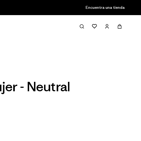
Encuentra una tienda
Filter & Sort
er - Neutral