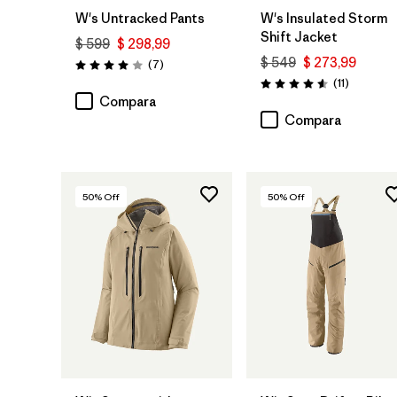
W's Untracked Pants
W's Insulated Storm
Shift Jacket
$ 599
$ 298,99
$ 549
$ 273,99
Comentarios
(7
)
Valoración: 4.0 / 5
Comentar
(11
)
Valoración: 4.5 / 5
Compara
Compara
50
% Off
50
% Off