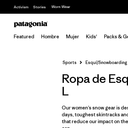
Worn Wear
Activism
Stories
Featured
Hombre
Mujer
Kids'
Packs & G
Sports
Esquí/Snowboarding
Ropa de Esq
L
Our women’s snow gear is des
days, toughest skintracks and
that reduce our impact on th