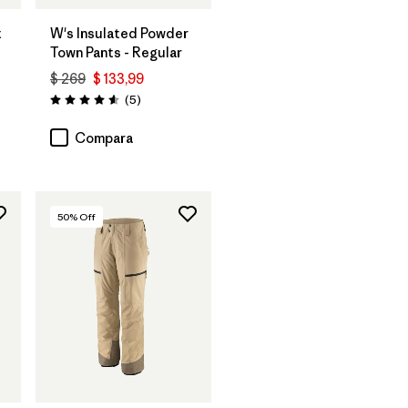
t
W's Insulated Powder
Town Pants - Regular
$ 269
$ 133,99
ios
Comentarios
(5
)
Valoración: 4.6 / 5
Compara
50
% Off