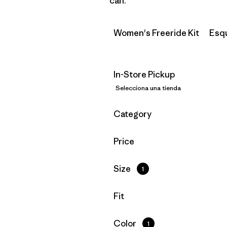
can.
Women's Freeride Kit
Esq
In-Store Pickup
Selecciona una tienda
Filtrar por
Category
Filtrar por
Price
Filtrar por
Size
1
Filtrar por
Fit
Filtrar por
Color
1