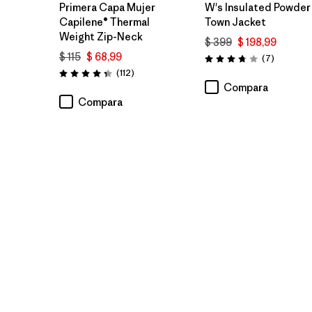
Primera Capa Mujer
W's Insulated Powder
Capilene® Thermal
Town Jacket
Weight Zip-Neck
$ 399
$ 198,99
$ 115
$ 68,99
Comentar
(7
)
Valoración: 3.7 / 5
Comentarios
(112
)
Valoración: 4.4 / 5
Compara
Compara