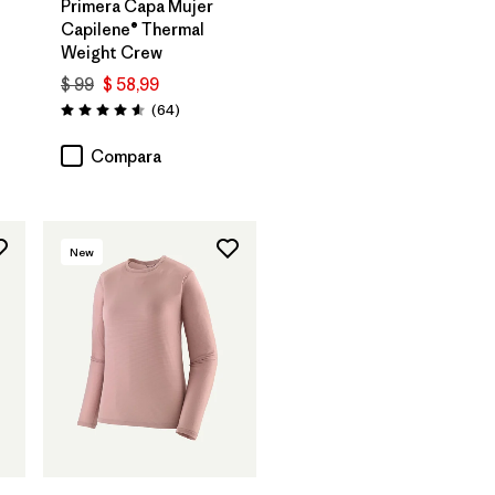
Primera Capa Mujer
Capilene® Thermal
Weight Crew
rios
$ 99
$ 58,99
Comentarios
(64
)
Valoración: 4.6 / 5
Compara
New