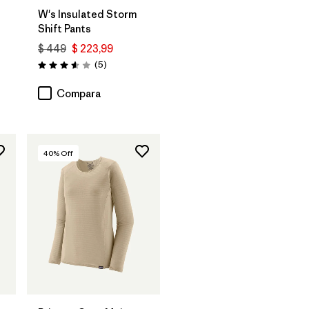
W's Insulated Storm
Shift Pants
$ 449
$ 223,99
ios
Comentarios
(5
)
Valoración: 3.6 / 5
Compara
40
% Off