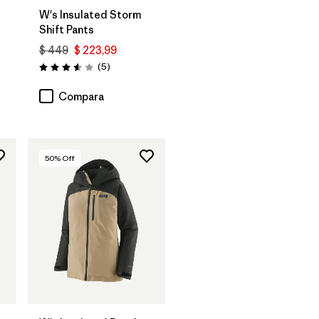
W's Insulated Storm
Shift Pants
$ 449
$ 223,99
ios
Comentarios
(5
)
Valoración: 3.6 / 5
Compara
50
% Off