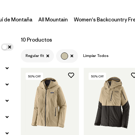
uí de Montaña
All Mountain
Women's Backcountry Fr
10 Productos
Regular fit
Limpiar Todos
50
% Off
50
% Off