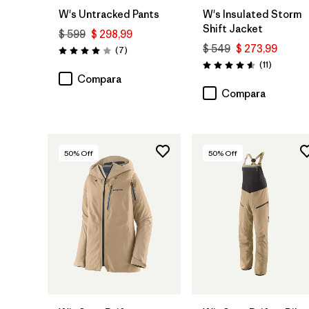
W's Untracked Pants
W's Insulated Storm
Shift Jacket
$ 599
$ 298,99
$ 549
$ 273,99
Comentarios
(7
)
Valoración: 4.0 / 5
Comentar
(11
)
Valoración: 4.5 / 5
Compara
Compara
50
% Off
50
% Off