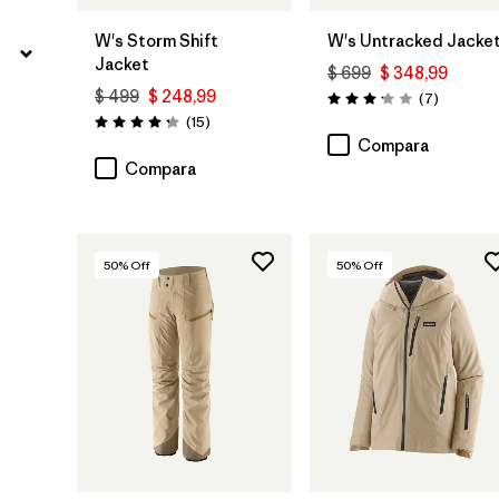
W's Storm Shift
W's Untracked Jacke
Jacket
$ 699
$ 348,99
$ 499
$ 248,99
Comentar
(7
)
Valoración: 3.1 / 5
Comentarios
(15
)
Valoración: 4.3 / 5
Compara
Compara
50
% Off
50
% Off