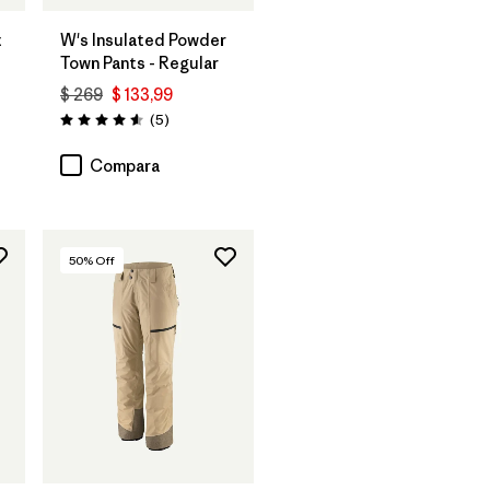
t
W's Insulated Powder
Town Pants - Regular
$ 269
$ 133,99
ios
Comentarios
(5
)
Valoración: 4.6 / 5
Compara
50
% Off