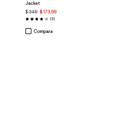
Jacket
$ 349
$ 173,99
Comentarios
(3
)
Valoración: 4.0 / 5
Compara