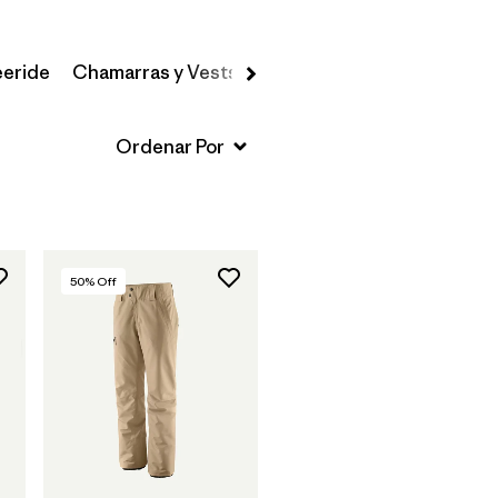
eeride
Chamarras y Vests
Pantalones de Nieve
Prim
50
% Off