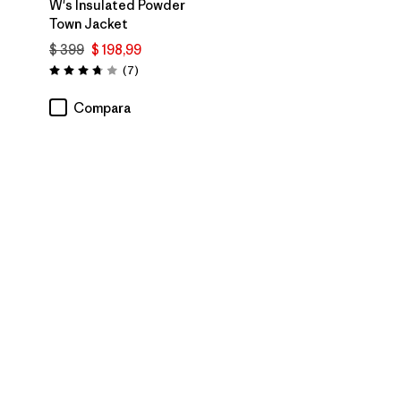
W's Insulated Powder
Town Jacket
$ 399
$ 198,99
rios
Comentarios
(7
)
Valoración: 3.7 / 5
Compara