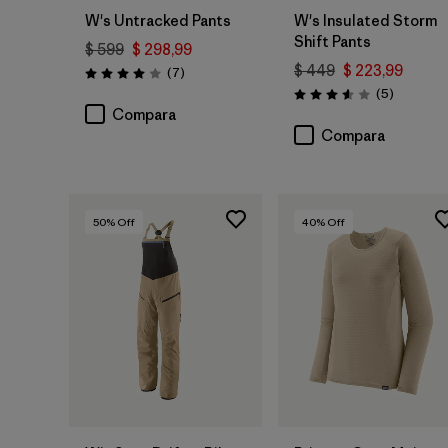
W's Untracked Pants
W's Insulated Storm
Shift Pants
$ 599
$ 298,99
$ 449
$ 223,99
Comentarios
(7
)
Valoración: 4.0 / 5
Comentar
(5
)
Valoración: 3.6 / 5
Compara
Compara
50
% Off
40
% Off