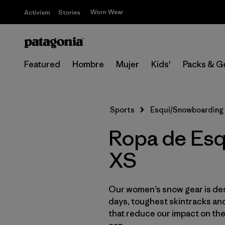
Worn Wear
Activism
Stories
Featured
Hombre
Mujer
Kids'
Packs & G
Sports
Esquí/Snowboarding
Ropa de Esq
XS
Our women’s snow gear is des
days, toughest skintracks and
that reduce our impact on th