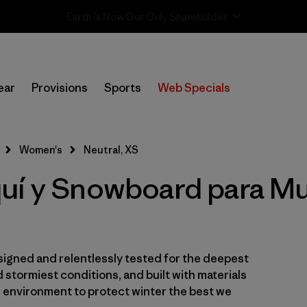
Sale — Up to 40% Off Past-Season Clothing & Gear
In-Store Pickup
Selecciona una tienda
ear
Provisions
Sports
Web Specials
Filtrar por
Category
Women's
Neutral, XS
Filtrar por
Price
uí y Snowboard para Muj
Filtrar por
Size
1
Filtrar por
Fit
igned and relentlessly tested for the deepest
Filtrar por
Color
1
 stormiest conditions, and built with materials
e environment to protect winter the best we
Filtrar por
Materials & Fabric