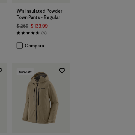
t
W's Insulated Powder
Town Pants - Regular
$ 269
$ 133,99
ios
Comentarios
(5
)
Valoración: 4.6 / 5
Compara
50
% Off