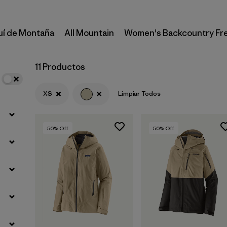
uí de Montaña
All Mountain
Women's Backcountry Fr
11 Productos
XS
Limpiar Todos
50
% Off
50
% Off