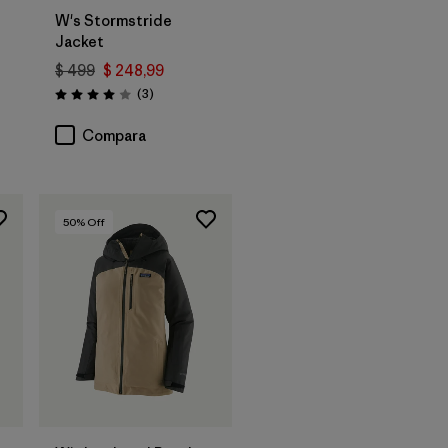
W's Stormstride
Jacket
$ 499
$ 248,99
ios
Comentarios
(3
)
Valoración: 4.0 / 5
Compara
50
% Off