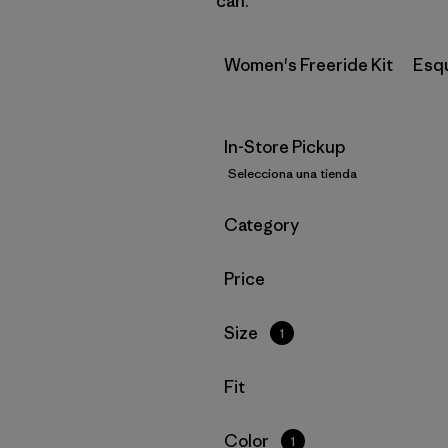
can.
Women's Freeride Kit
Esq
In-Store Pickup
Selecciona una tienda
Filtrar por
Category
Filtrar por
Price
Filtrar por
Size
1
Filtrar por
Fit
Filtrar por
Color
1