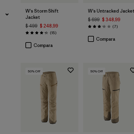
W's Storm Shift
W's Untracked Jacke
Jacket
$ 699
$ 348,99
$ 499
$ 248,99
Comentar
(7
)
Valoración: 3.1 / 5
Comentarios
(15
)
Valoración: 4.3 / 5
Compara
Compara
50
% Off
50
% Off