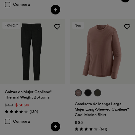
Compara
40
% Off
New
Calzas de Mujer Capilene®
Thermal Weight Bottoms
Camiseta de Manga Larga
$ 99
$ 58,99
Mujer Long-Sleeved Capilene®
Comentarios
(139
)
Valoración: 4.1 / 5
Cool Merino Shirt
Compara
$ 85
Comentarios
(141
)
Valoración: 4.4 / 5