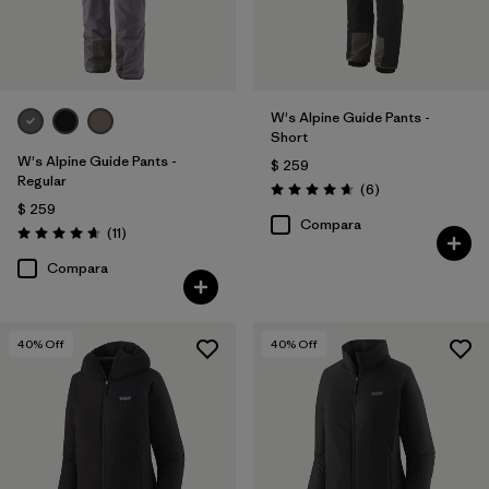
W's Alpine Guide Pants -
Short
W's Alpine Guide Pants -
$ 259
Regular
Comentarios
(6
)
Valoración: 4.7 / 5
$ 259
Compara
Comentarios
(11
)
Valoración: 4.6 / 5
Compara
40
% Off
40
% Off