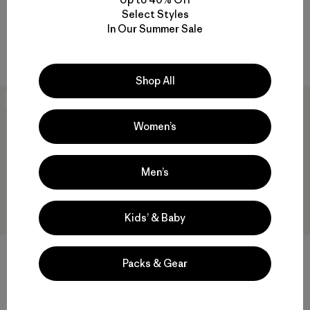
Comentarios
Select Styles
(18
)
$ 239
Valoración: 3.9 / 5
In Our Summer Sale
Comentarios
(24
)
Valoración: 4.8 / 5
Compara
Compara
Shop All
New
40
% Off
Women’s
Men’s
Kids’ & Baby
Packs & Gear
W's R1® Thermal Jacket
Pantalón Primera Capa Mujer
Capilene® Midweight Bottoms
$ 209