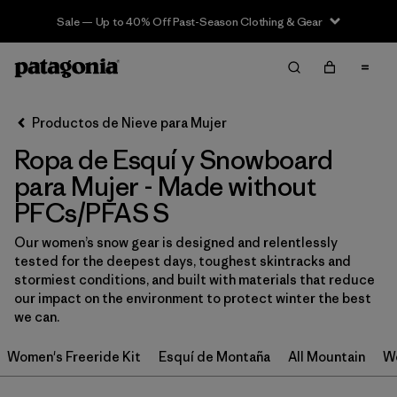
Sale — Up to 40% Off Past-Season Clothing & Gear
Filter & Sort
Limpiar Todos
In-Store Pickup
Selecciona una tienda
Productos de Nieve para Mujer
Ropa de Esquí y Snowboard
Ordenar Por
para Mujer - Made without
Filtrar por
Category
PFCs/PFAS S
Filtrar por
Price
Our women’s snow gear is designed and relentlessly
tested for the deepest days, toughest skintracks and
stormiest conditions, and built with materials that reduce
Filtrar por
Size
1
our impact on the environment to protect winter the best
we can.
Filtrar por
Fit
Women's Freeride Kit
Esquí de Montaña
All Mountain
Wo
Filtrar por
Color