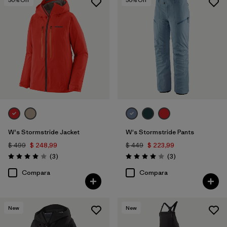
W's Stormstride Jacket
W's Stormstride Pants
$ 499
$ 248,99
$ 449
$ 223,99
Comentarios
Comentarios
(3
)
(3
)
Valoración: 4.0 / 5
Valoración: 4.0 / 5
Compara
Compara
New
New