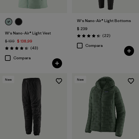
W's Nano-Air® Light Bottoms
$ 239
W's Nano-Air® Light Vest
Comentarios
(22
)
Valoración: 4.4 / 5
$ 199
$ 138,99
Compara
Comentarios
(43
)
Valoración: 4.4 / 5
Compara
New
New