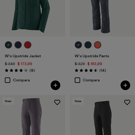
W's Upstride Jacket
W's Upstride Pants
$ 349
$ 173,99
$ 329
$ 163,99
Comentarios
Comentarios
(8
)
(14
)
Valoración: 4.1 / 5
Valoración: 4.5 / 5
Compara
Compara
New
New