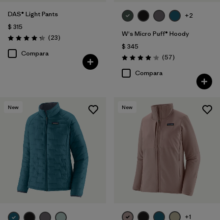
DAS® Light Pants
+2
$ 315
W's Micro Puff® Hoody
Comentarios
(23
)
Valoración: 4.2 / 5
$ 345
Compara
Comentarios
(57
)
Valoración: 4.1 / 5
Compara
New
New
+1