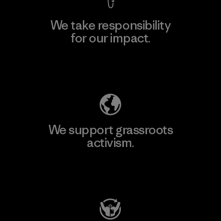
We take responsibility
for our impact.
Explore Our Footprint
We support grassroots
activism.
Visit Patagonia Action Works