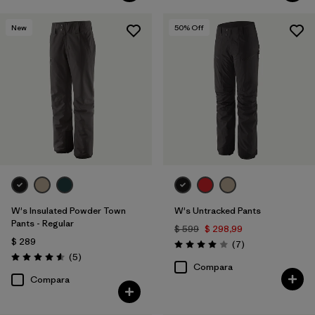
New
50
% Off
W's Insulated Powder Town
W's Untracked Pants
Pants - Regular
$ 599
$ 298,99
$ 289
Comentarios
(7
)
Valoración: 4.0 / 5
Comentarios
(5
)
Valoración: 4.6 / 5
Compara
Compara