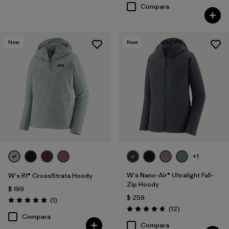
Compara
New
New
+1
W's Nano-Air® Ultralight Full-
W's R1® CrossStrata Hoody
Zip Hoody
$ 199
$ 259
Comentarios
(1
)
Valoración: 5.0 / 5
Comentarios
(12
)
Valoración: 4.7 / 5
Compara
Compara