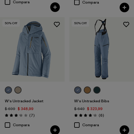
Compara
Compara
50
% Off
50
% Off
W's Untracked Jacket
W's Untracked Bibs
$ 699
$ 348,99
$ 649
$ 323,99
Comentarios
Comentarios
(7
)
(6
)
Valoración: 3.1 / 5
Valoración: 4.2 / 5
Compara
Compara