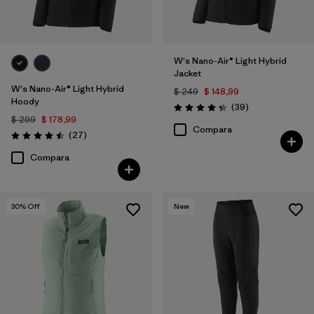
W's Nano-Air® Light Hybrid
Jacket
W's Nano-Air® Light Hybrid
$ 249
$ 148,99
Hoody
Comentarios
(39
)
Valoración: 4.3 / 5
$ 299
$ 178,99
Compara
Comentarios
(27
)
Valoración: 4.5 / 5
Compara
30
% Off
New