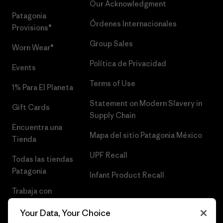
Our Acknowledgment
Patagonia
Órdenes Internacionales
Provisions®
Group Sales
Worn Wear®
Política de Privacidad
Events
Terms of Use
1% Para El Planeta
Statement on Modern Slavery in
Gift Cards
Supply Chain
Encuentra una
Mapa del sitio Patagonia México
Tienda
UPF Recall
Todas las tiendas
Patagonia
Infant Product Recall
Trabaja con
Nosotros
Your Data, Your Choice
Prensa