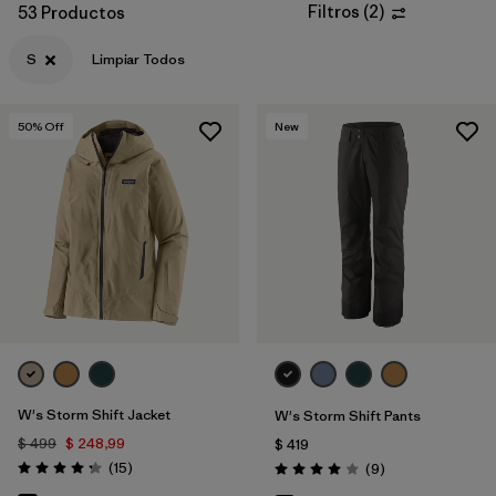
Filtros
(
2
)
53 Productos
Filtrar por
Materials & Fabric
S
Limpiar Todos
50
% Off
New
W's Storm Shift Jacket
W's Storm Shift Pants
$ 499
$ 248,99
$ 419
Comentarios
(15
)
Comentarios
(9
)
Valoración: 4.3 / 5
Valoración: 4.0 / 5