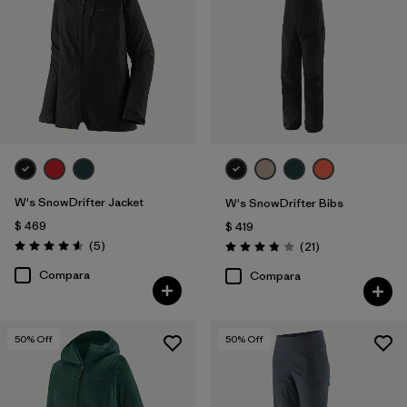
W's SnowDrifter Jacket
W's SnowDrifter Bibs
$ 469
$ 419
Comentarios
(5
)
Comentarios
(21
)
Valoración: 4.6 / 5
Valoración: 3.9 / 5
Compara
Compara
50
% Off
50
% Off