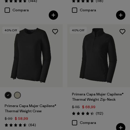
Comentarios
Comentarios
(144
)
(118
)
Valoración: 4.6 / 5
Valoración: 4.6 / 5
Compara
Compara
40
% Off
40
% Off
Primera Capa Mujer Capilene®
Thermal Weight Zip-Neck
Primera Capa Mujer Capilene®
$ 115
$ 68,99
Thermal Weight Crew
Comentarios
(112
)
Valoración: 4.4 / 5
$ 99
$ 58,99
Compara
Comentarios
(64
)
Valoración: 4.6 / 5