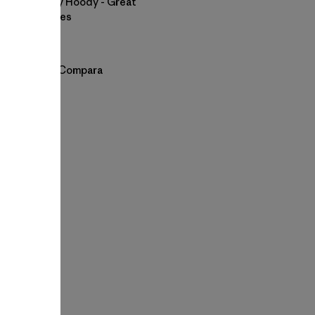
Daily Hoody - Great
Waves
$ 79
Compara