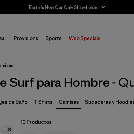
Earth Is Now Our Only Shareholder
In-Store Pickup
Selecciona una tienda
ear
Provisions
Sports
Web Specials
Filtrar por
Category
amisas
Filtrar por
Price
e Surf para Hombre - Qu
Filtrar por
Size
1
Filtrar por
Fit
ajes de Baño
T-Shirts
Camisas
Sudaderas y Hoodie
Filtrar por
Features & Processes
1
10 Productos