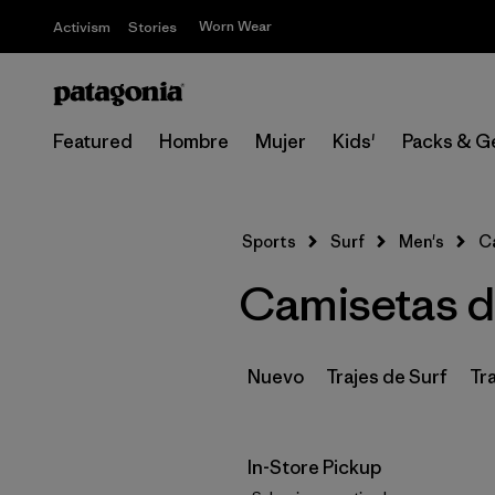
Worn Wear
Activism
Stories
Featured
Hombre
Mujer
Kids'
Packs & G
Sports
Surf
Men's
C
Camisetas d
Nuevo
Trajes de Surf
Tr
In-Store Pickup