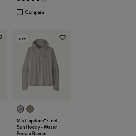
Valoración: 5.0 / 5
Compara
New
M's Capilene® Cool
Sun Hoody - Water
People Banner