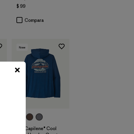
$ 99
Compara
New
M's Capilene® Cool