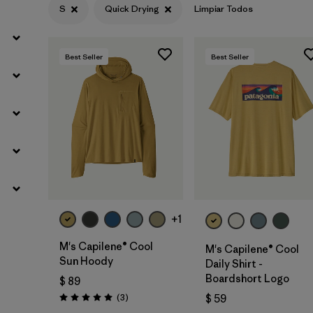
S
Quick Drying
Limpiar Todos
Best Seller
Best Seller
+1
M's Capilene® Cool
M's Capilene® Cool
Sun Hoody
Daily Shirt -
Boardshort Logo
$ 89
Comentarios
(3
)
$ 59
Valoración: 5.0 / 5