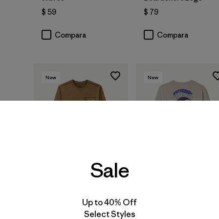
$ 59
$ 79
Compara
Compara
New
New
Sale
M's Long-Sleeved
Capilene® Cool Daily
Up to 40% Off
M's Long-Sleeved
Shirt - Pass It Around
Select Styles