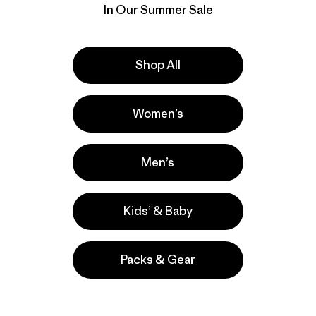
Capilene® Cool Sun
$ 69
In Our Summer Sale
Shirt - Water People
Banner
Compara
$ 89
Shop All
Compara
Women’s
New
Men’s
Kids’ & Baby
Packs & Gear