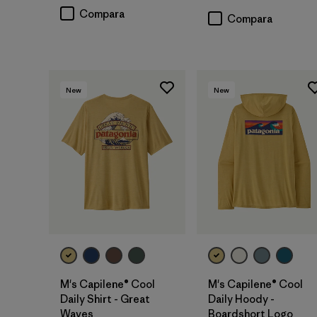
Compara
Compara
New
New
M's Capilene® Cool
M's Capilene® Cool
Daily Shirt - Great
Daily Hoody -
Waves
Boardshort Logo