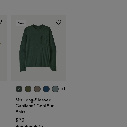
New
+1
M's Long-Sleeved
Capilene® Cool Sun
Shirt
$ 79
Comentarios
(1
)