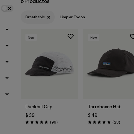
6 Productos
Breathable
Limpiar Todos
New
New
Agregar a la
Agregar a la
Bolsa
Bolsa
Duckbill Cap
Terrebonne Hat
$ 39
$ 49
Comentarios
Comenta
(96
)
(28
)
Valoración: 4.6 / 5
Valoración: 4.8 / 5