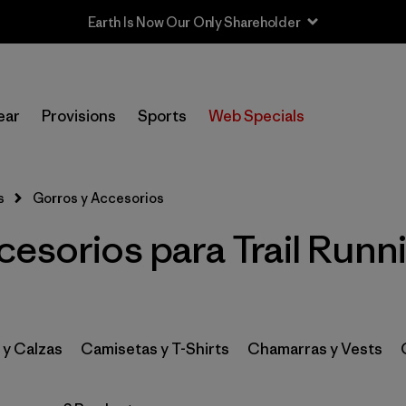
Earth Is Now Our Only Shareholder
In-Store Pickup
Selecciona una tienda
ear
Provisions
Sports
Web Specials
Filtrar por
Category
s
Gorros y Accesorios
Filtrar por
Price
esorios para Trail Runni
Filtrar por
Size
Filtrar por
Fit
 y Calzas
Camisetas y T-Shirts
Chamarras y Vests
Filtrar por
Features & Processes
1