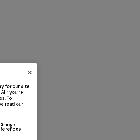
y for our site
All” you’re
es. To
se read our
Change
eferences