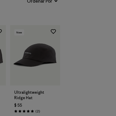
New
Agregar a la
Bolsa
Ultralightweight
Ridge Hat
$ 55
rios
Comentarios
(2
)
Valoración: 5.0 / 5