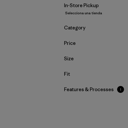
In-Store Pickup
Selecciona una tienda
Filtrar por
Category
Filtrar por
Price
Filtrar por
Size
Filtrar por
Fit
Filtrar por
Features & Processes
1