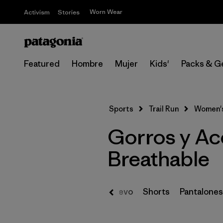
Worn Wear
Activism
Stories
Featured
Hombre
Mujer
Kids'
Packs & G
Sports
Trail Run
Women'
Gorros y Acc
Breathable
Nuevo
Shorts
Pantalones