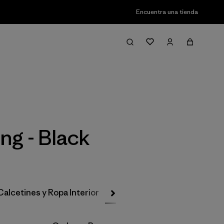
Encuentra una tienda
Filter & Sort
ng - Black
Calcetines y Ropa Interior
Gorros y Accesorios