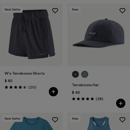
Best Seller
New
W's Terrebonne Shorts
$ 85
Terrebonne Hat
Comentarios
(20
)
Valoración: 4.5 / 5
$ 49
Comentarios
(28
)
Valoración: 4.8 / 5
Best Seller
New