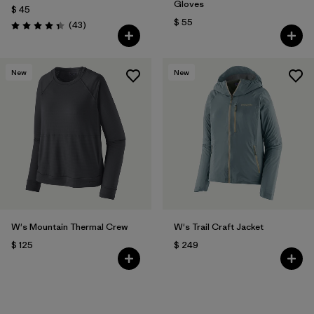
Gloves
$ 45
$ 55
Comentarios
(43
)
Valoración: 4.3 / 5
New
New
W's Mountain Thermal Crew
W's Trail Craft Jacket
$ 125
$ 249