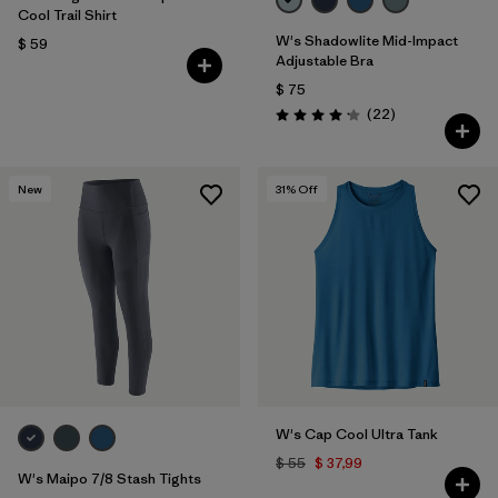
Cool Trail Shirt
W's Shadowlite Mid-Impact
$ 59
Adjustable Bra
$ 75
Comentarios
(22
)
Valoración: 4.1 / 5
New
31
% Off
W's Cap Cool Ultra Tank
$ 55
$ 37,99
W's Maipo 7/8 Stash Tights