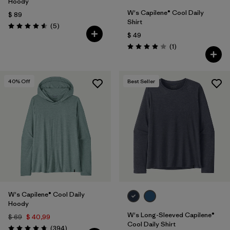
Hoody
W's Capilene® Cool Daily
$ 89
Shirt
Comentarios
(5
)
Valoración: 4.6 / 5
$ 49
Comentarios
(1
)
Valoración: 4.0 / 5
40
% Off
Best Seller
W's Capilene® Cool Daily
Hoody
W's Long-Sleeved Capilene®
$ 69
$ 40,99
Cool Daily Shirt
Comentarios
(394
)