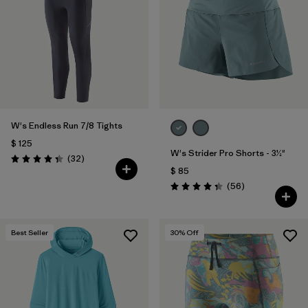
Filtrar por
Materials & Fabric
W's Endless Run 7/8 Tights
$ 125
W's Strider Pro Shorts - 3½"
Comentarios
(32
)
Valoración: 4.3 / 5
$ 85
Comentarios
(56
)
Valoración: 4.3 / 5
Best Seller
30
% Off