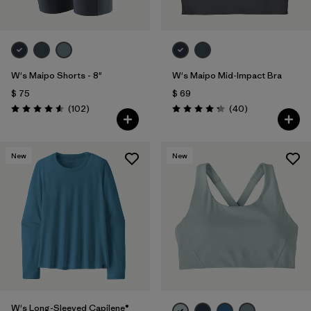
W's Maipo Shorts - 8"
W's Maipo Mid-Impact Bra
$ 75
$ 69
Comentarios
Comentarios
(102
)
(40
)
Valoración: 4.6 / 5
Valoración: 4.3 / 5
New
New
W's Long-Sleeved Capilene®