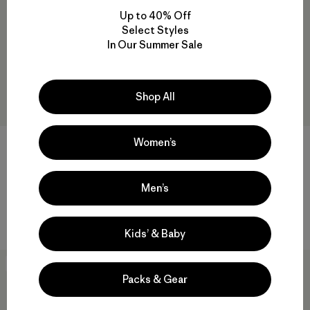
Up to 40% Off
Select Styles
In Our Summer Sale
Shop All
Women’s
Duckbill Cap
W's Shadowlite High-Impact
Adjustable Bra
Men’s
$ 39
$ 26,99
$ 95
Comentarios
(96
)
Valoración: 4.6 / 5
Comentarios
(15
)
Valoración: 4.3 / 5
Kids’ & Baby
New
New
Packs & Gear