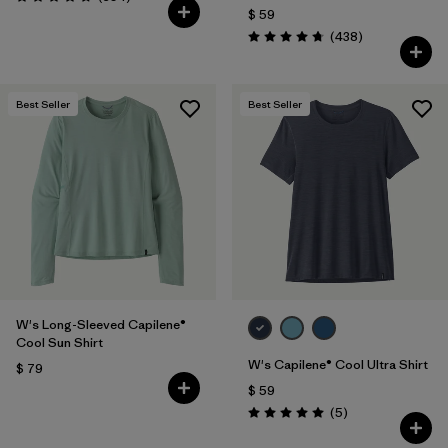
Valoración: 4.7 / 5
$ 59
Comentarios
(438
)
Valoración: 4.7 / 5
Best Seller
Best Seller
W's Long-Sleeved Capilene®
Cool Sun Shirt
W's Capilene® Cool Ultra Shirt
$ 79
$ 59
Comentarios
(5
)
Valoración: 5.0 / 5