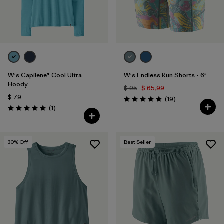
W's Capilene® Cool Ultra
W's Endless Run Shorts - 6"
Hoody
$ 95
$ 65,99
$ 79
Comentarios
(19
)
Valoración: 4.9 / 5
Comentarios
(1
)
Valoración: 5.0 / 5
30
% Off
Best Seller