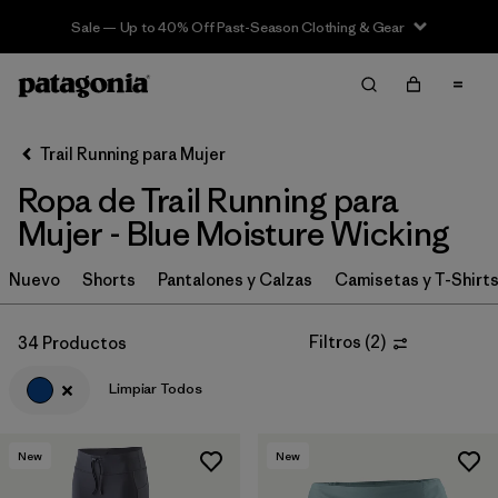
Sale — Up to 40% Off Past-Season Clothing & Gear
Filter & Sort
Limpiar Todos
In-Store Pickup
Selecciona una tienda
Trail Running para Mujer
Ropa de Trail Running para
Ordenar Por
Mujer - Blue Moisture Wicking
Filtrar por
Category
Nuevo
Shorts
Pantalones y Calzas
Camisetas y T-Shirt
Filtrar por
Price
Filtros
(
2
)
34 Productos
Filtrar por
Size
Limpiar Todos
Filtrar por
Fit
New
New
Filtrar por
Color
1