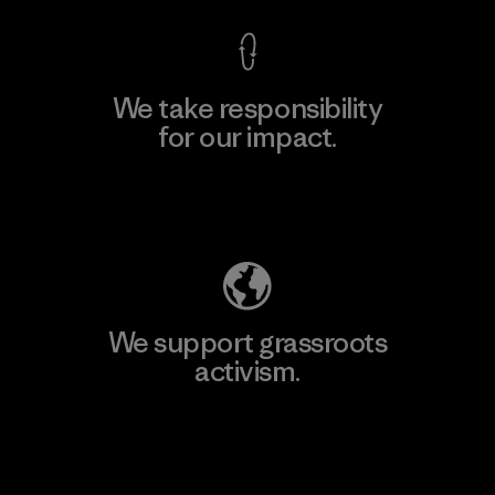
We take responsibility
for our impact.
Explore Our Footprint
We support grassroots
activism.
Visit Patagonia Action Works