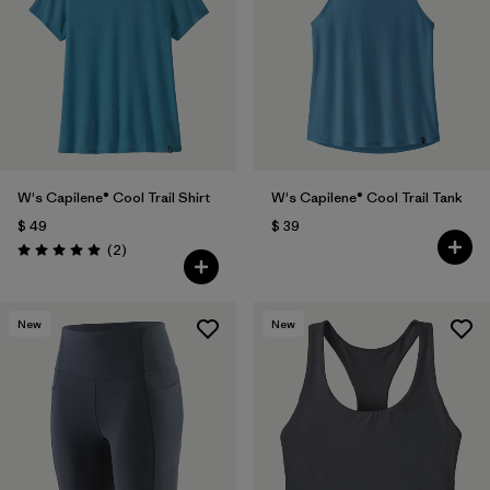
W's Capilene® Cool Trail Shirt
W's Capilene® Cool Trail Tank
$ 49
$ 39
Comentarios
(2
)
Valoración: 5.0 / 5
New
New