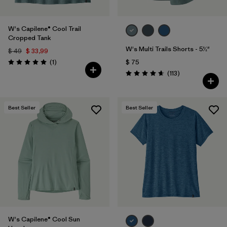
W's Capilene® Cool Trail
Cropped Tank
W's Multi Trails Shorts - 5½"
$ 49
$ 33,99
Comentarios
(1
)
$ 75
Valoración: 5.0 / 5
Comentarios
(113
)
Valoración: 4.7 / 5
Best Seller
Best Seller
W's Capilene® Cool Sun