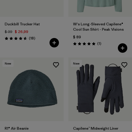
Duckbill Trucker Hat
W's Long-Sleeved Capilene®
Cool Sun Shirt - Peak Visions
$ 39
$ 26,99
$ 89
Comentarios
(18
)
Valoración: 4.6 / 5
Comentarios
(1
)
Valoración: 5.0 / 5
New
New
R1® Air Beanie
Capilene™ Midweight Liner