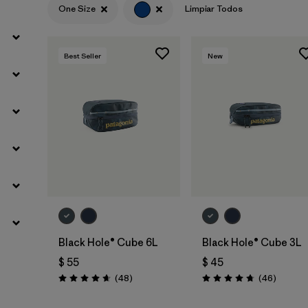
One Size
Limpiar Todos
Best Seller
New
Agregar a la
Agregar a la
Bolsa
Bolsa
Black Hole® Cube 6L
Black Hole® Cube 3L
$ 55
$ 45
Comentarios
Comenta
(48
)
(46
)
Valoración: 4.7 / 5
Valoración: 4.8 / 5