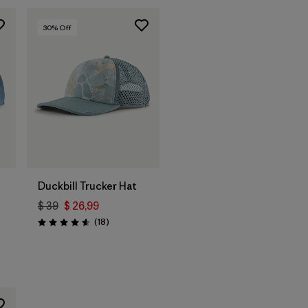
30
% Off
Agregar a la
Bolsa
Duckbill Trucker Hat
$ 39
$ 26,99
Comentarios
(18
)
Valoración: 4.6 / 5
ios