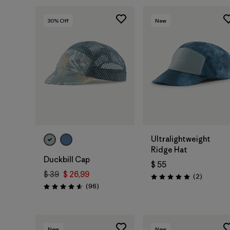
30
% Off
New
Agregar a la
Agregar a la
Bolsa
Bolsa
Ultralightweight
Ridge Hat
Duckbill Cap
$ 55
$ 39
$ 26,99
Comentar
(2
)
Valoración: 5.0 / 5
Comentarios
(96
)
Valoración: 4.6 / 5
New
New