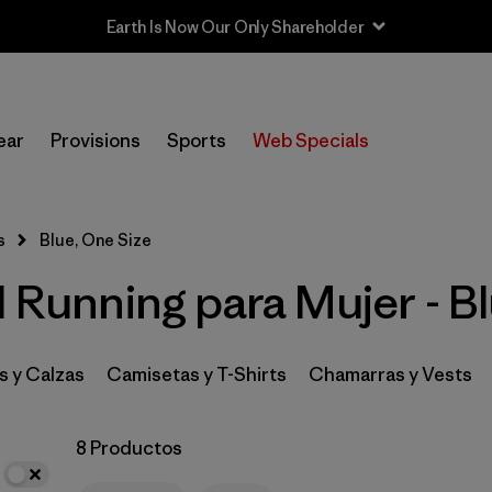
Earth Is Now Our Only Shareholder
In-Store Pickup
Selecciona una tienda
ear
Provisions
Sports
Web Specials
Filtrar por
Category
s
Blue, One Size
Filtrar por
Price
l Running para Mujer - B
Filtrar por
Size
1
Filtrar por
Fit
s y Calzas
Camisetas y T-Shirts
Chamarras y Vests
Filtrar por
Color
1
8 Productos
Filtrar por
Materials & Fabric