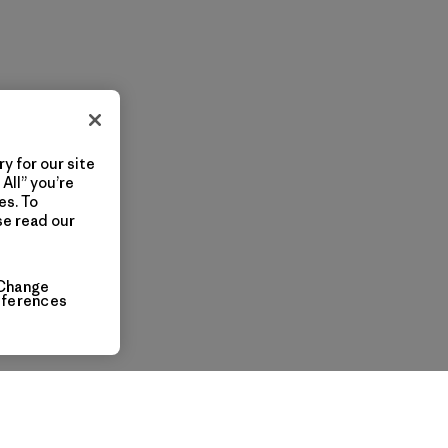
y for our site
All” you’re
es. To
se read our
Change
eferences