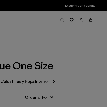
Encuentra una tienda
Filter & Sort
lue One Size
Calcetines y Ropa Interior
Gorros y Accesorios