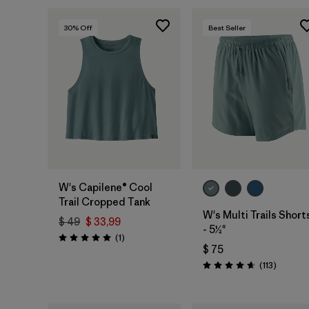
30
% Off
Best Seller
W's Capilene® Cool
Trail Cropped Tank
W's Multi Trails Short
$ 49
$ 33,99
- 5½"
Comentarios
(1
)
Valoración: 5.0 / 5
$ 75
Comenta
(113
)
Valoración: 4.7 / 5