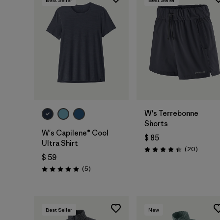
W's Terrebonne
Shorts
W's Capilene® Cool
$ 85
Ultra Shirt
Comenta
(20
)
Valoración: 4.5 / 5
$ 59
Comentarios
(5
)
Valoración: 5.0 / 5
Best Seller
New