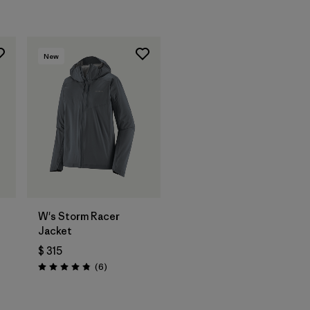
New
W's Storm Racer
Jacket
$ 315
rios
Comentarios
(6
)
Valoración: 4.8 / 5