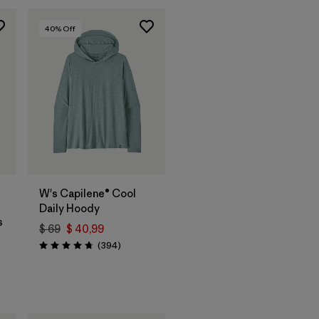
40
% Off
W's Capilene® Cool
Daily Hoody
s
$ 69
$ 40,99
Comentarios
(394
)
Valoración: 4.7 / 5
rios