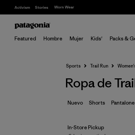
Worn Wear
Activism
Stories
Featured
Hombre
Mujer
Kids'
Packs & G
Sports
Trail Run
Women'
Ropa de Trai
Nuevo
Shorts
Pantalone
In-Store Pickup