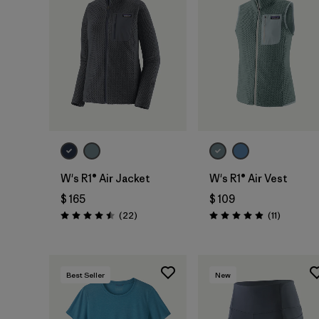
W's R1® Air Jacket
W's R1® Air Vest
$ 165
$ 109
Comentarios
Comentar
(22
)
(11
)
Valoración: 4.5 / 5
Valoración: 4.9 / 5
Best Seller
New