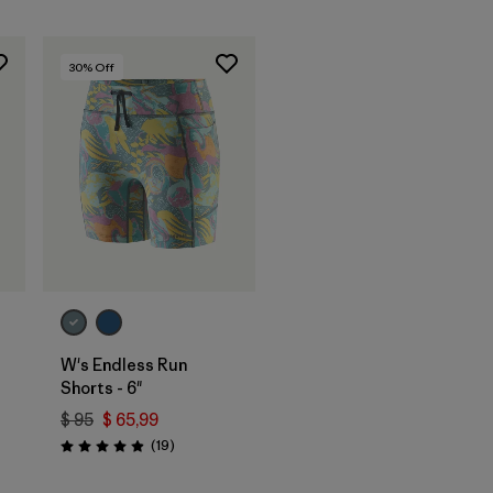
30
% Off
W's Endless Run
Shorts - 6"
$ 95
$ 65,99
os
Comentarios
(19
)
Valoración: 4.9 / 5