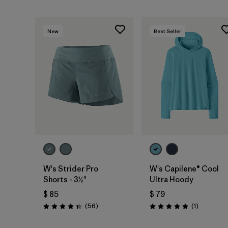
New
Best Seller
W's Strider Pro
W's Capilene® Cool
Shorts - 3½"
Ultra Hoody
$ 85
$ 79
Comentarios
Comentari
(56
)
(1
)
Valoración: 4.3 / 5
Valoración: 5.0 / 5