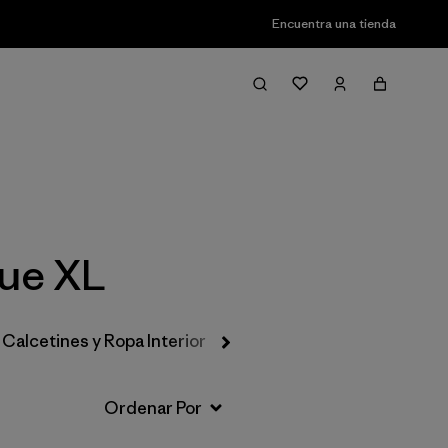
Encuentra una tienda
Filter & Sort
lue XL
Calcetines y Ropa Interior
Gorros y Accesorios