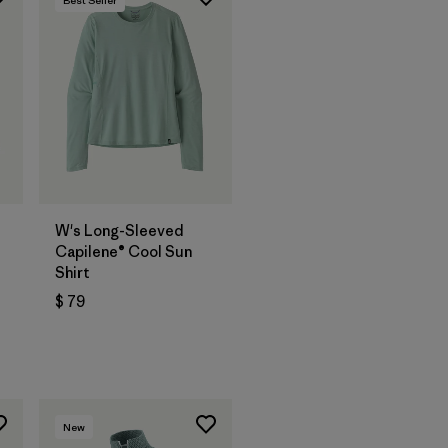
W's Long-Sleeved
Capilene® Cool Sun
Shirt
$ 79
rios
New