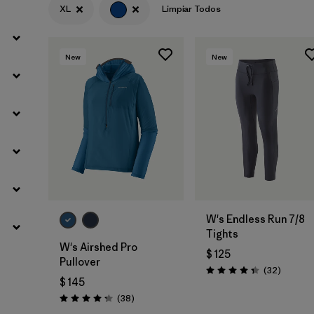
XL
Limpiar Todos
New
New
W's Endless Run 7/8
Tights
W's Airshed Pro
$ 125
Pullover
Comenta
(32
)
Valoración: 4.3 / 5
$ 145
Comentarios
(38
)
Valoración: 4.2 / 5