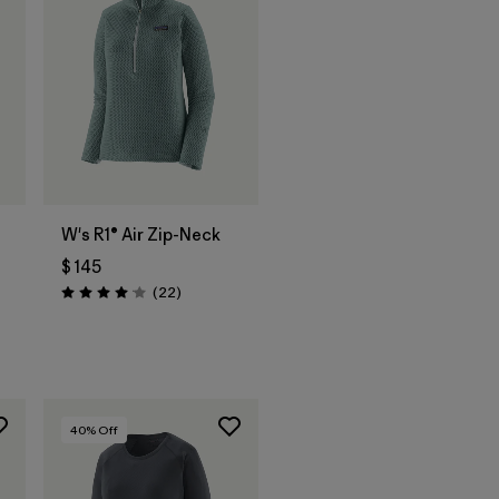
W's R1® Air Zip-Neck
$ 145
Comentarios
(22
)
Valoración: 4.0 / 5
ios
40
% Off