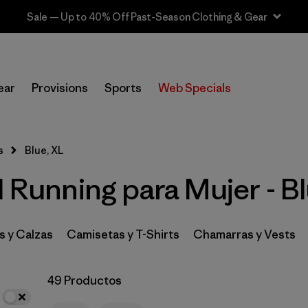
Sale — Up to 40% Off Past-Season Clothing & Gear
In-Store Pickup
Selecciona una tienda
ear
Provisions
Sports
Web Specials
Filtrar por
Category
s
Blue, XL
Filtrar por
Price
l Running para Mujer - B
Filtrar por
Size
1
Filtrar por
Fit
s y Calzas
Camisetas y T-Shirts
Chamarras y Vests
Filtrar por
Color
1
49 Productos
Filtrar por
Materials & Fabric