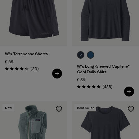
W's Terrebonne Shorts
$ 85
W's Long-Sleeved Capilene®
Comentarios
(20
)
Valoración: 4.5 / 5
Cool Daily Shirt
$ 59
Comentarios
(438
)
Valoración: 4.7 / 5
New
Best Seller