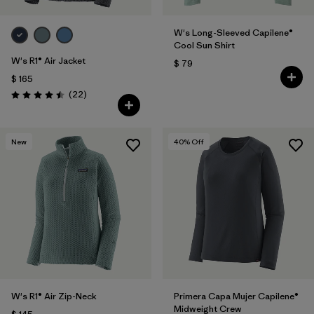
W's Long-Sleeved Capilene®
Cool Sun Shirt
W's R1® Air Jacket
$ 79
$ 165
Comentarios
(22
)
Valoración: 4.5 / 5
New
40
% Off
W's R1® Air Zip-Neck
Primera Capa Mujer Capilene®
Midweight Crew