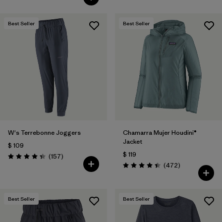
Best Seller
Best Seller
W's Terrebonne Joggers
Chamarra Mujer Houdini®
Jacket
$ 109
$ 119
Comentarios
(157
)
Valoración: 4.4 / 5
Comentarios
(472
)
Valoración: 4.5 / 5
Best Seller
Best Seller