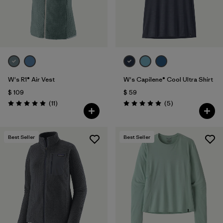
W's R1® Air Vest
W's Capilene® Cool Ultra Shirt
$ 109
$ 59
Comentarios
Comentarios
(11
)
(5
)
Valoración: 4.9 / 5
Valoración: 5.0 / 5
Best Seller
Best Seller