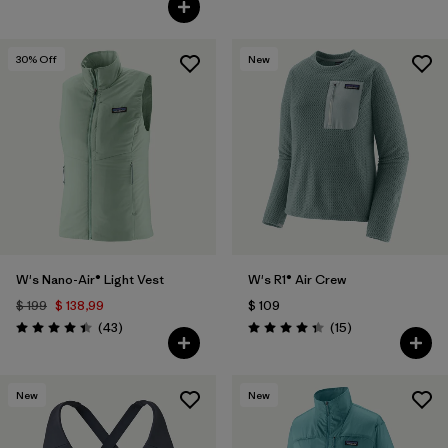
30
% Off
New
W's Nano-Air® Light Vest
W's R1® Air Crew
$ 199
$ 138,99
$ 109
Comentarios
Comentarios
(43
)
(15
)
Valoración: 4.4 / 5
Valoración: 4.3 / 5
New
New