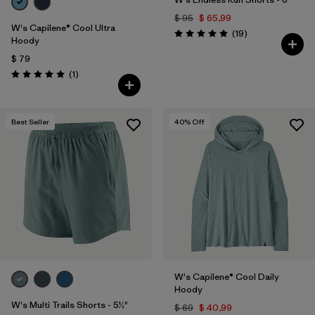
$ 95
$ 65,99
W's Capilene® Cool Ultra
Comentarios
(19
)
Valoración: 4.9 / 5
Hoody
$ 79
Comentarios
(1
)
Valoración: 5.0 / 5
Best Seller
40
% Off
W's Capilene® Cool Daily
Hoody
W's Multi Trails Shorts - 5½"
$ 69
$ 40,99