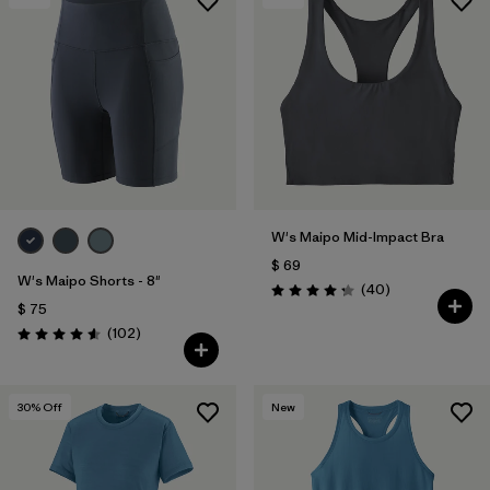
W's Maipo Mid-Impact Bra
$ 69
W's Maipo Shorts - 8"
Comentarios
(40
)
Valoración: 4.3 / 5
$ 75
Comentarios
(102
)
Valoración: 4.6 / 5
30
% Off
New