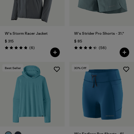
W's Storm Racer Jacket
W's Strider Pro Shorts - 3½"
$ 315
$ 85
Comentarios
Comentarios
(6
)
(56
)
Valoración: 4.8 / 5
Valoración: 4.3 / 5
Best Seller
30
% Off
W's Endless Run Shorts - 6"