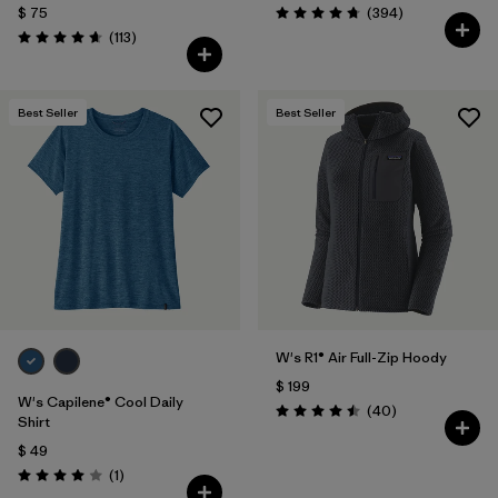
Comentarios
$ 75
(394
)
Valoración: 4.7 / 5
Comentarios
(113
)
Valoración: 4.7 / 5
Best Seller
Best Seller
W's R1® Air Full-Zip Hoody
$ 199
W's Capilene® Cool Daily
Comentarios
(40
)
Valoración: 4.5 / 5
Shirt
$ 49
Comentarios
(1
)
Valoración: 4.0 / 5