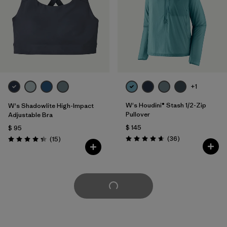
+1
W's Houdini® Stash 1/2-Zip
W's Shadowlite High-Impact
Pullover
Adjustable Bra
$ 145
$ 95
Comentarios
Comentarios
(36
)
(15
)
Valoración: 4.7 / 5
Valoración: 4.3 / 5
Cargar Más