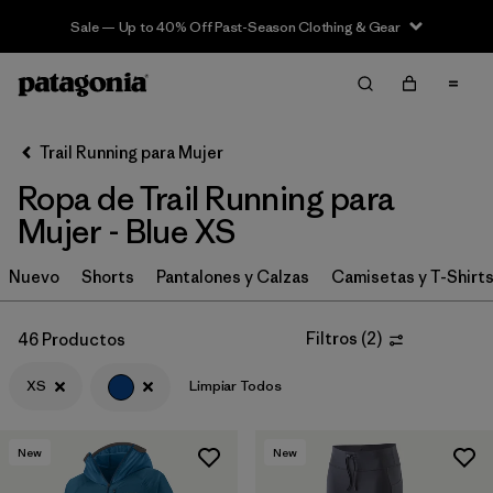
Sale — Up to 40% Off Past-Season Clothing & Gear
Filter & Sort
Limpiar Todos
In-Store Pickup
Selecciona una tienda
Trail Running para Mujer
Ropa de Trail Running para
Ordenar Por
Mujer - Blue XS
Filtrar por
Category
Nuevo
Shorts
Pantalones y Calzas
Camisetas y T-Shirt
Filtrar por
Price
Filtros
(
2
)
46 Productos
Filtrar por
Size
1
XS
Limpiar Todos
Filtrar por
Fit
New
New
Filtrar por
Color
1