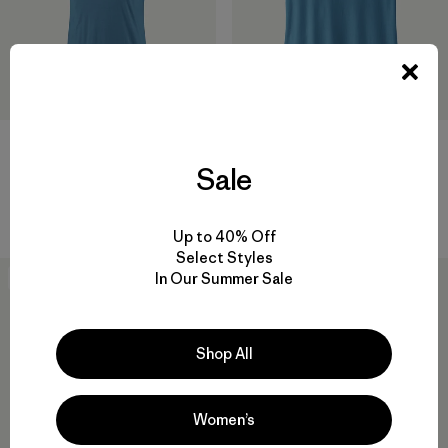
Camiseta Mujer Capilene®
W's Capilene® Cool Trail Tank
Cool Merino Shirt
Sale
$ 39
$ 75
$ 51,99
Comentarios
(123
)
Valoración: 4.2 / 5
Up to 40% Off
Select Styles
In Our Summer Sale
40
% Off
New
Shop All
Women’s