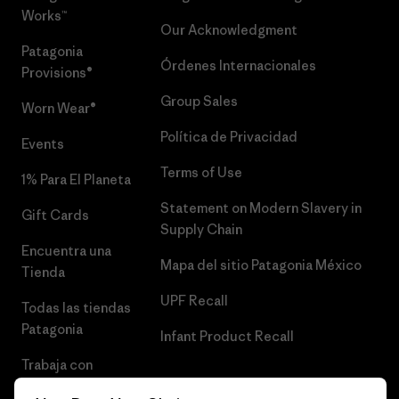
Works™
Our Acknowledgment
Patagonia
Órdenes Internacionales
Provisions®
Group Sales
Worn Wear®
Política de Privacidad
Events
Terms of Use
1% Para El Planeta
Statement on Modern Slavery in
Gift Cards
Supply Chain
Encuentra una
Mapa del sitio Patagonia México
Tienda
UPF Recall
Todas las tiendas
Patagonia
Infant Product Recall
Trabaja con
Nosotros