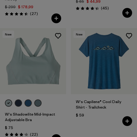
$ 65
$ 44,99
$ 299
$ 178,99
Comentarios
(45
)
Valoración: 4.3 / 5
Comentarios
(27
)
Valoración: 4.5 / 5
New
New
W's Capilene® Cool Daily
Shirt - Trailcheck
W's Shadowlite Mid-Impact
$ 59
Adjustable Bra
$ 75
Comentarios
(22
)
Valoración: 4.1 / 5