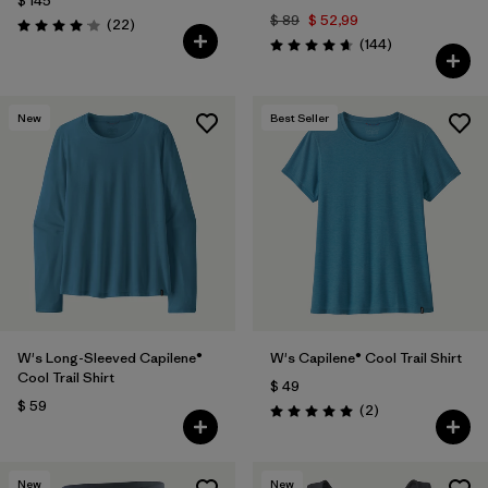
$ 145
$ 89
$ 52,99
Comentarios
(22
)
Valoración: 4.0 / 5
Comentarios
(144
)
Valoración: 4.6 / 5
New
Best Seller
W's Long-Sleeved Capilene®
W's Capilene® Cool Trail Shirt
Cool Trail Shirt
$ 49
$ 59
Comentarios
(2
)
Valoración: 5.0 / 5
New
New