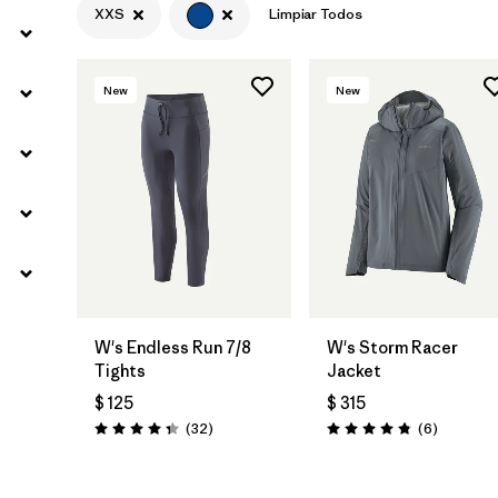
XXS
Limpiar Todos
New
New
W's Endless Run 7/8
W's Storm Racer
Tights
Jacket
$ 125
$ 315
Comentarios
Comentar
(32
)
(6
)
Valoración: 4.3 / 5
Valoración: 4.8 / 5