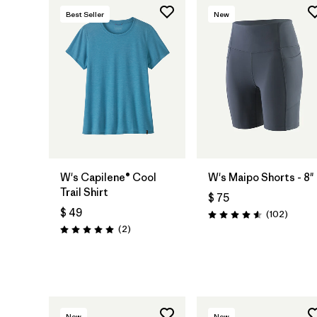
Best Seller
New
W's Capilene® Cool
W's Maipo Shorts - 8"
Trail Shirt
$ 75
$ 49
Coment
(102
)
Valoración: 4.6 / 5
Comentarios
(2
)
Valoración: 5.0 / 5
New
New