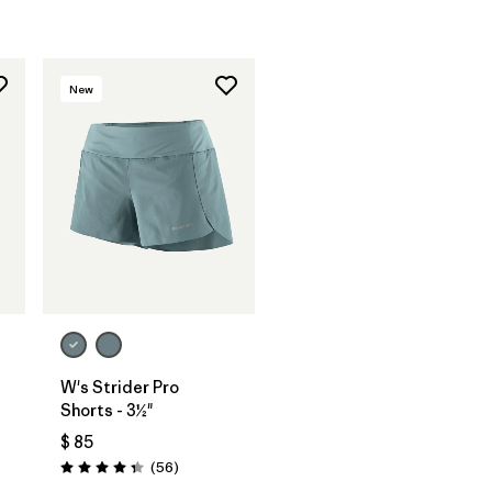
New
W's Strider Pro
Shorts - 3½"
ios
$ 85
Comentarios
(56
)
Valoración: 4.3 / 5