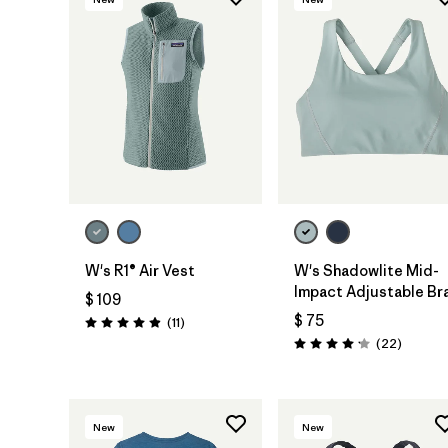
W's R1® Air Vest
W's Shadowlite Mid-
Impact Adjustable Br
$ 109
$ 75
Comentarios
(11
)
Valoración: 4.9 / 5
Comenta
(22
)
Valoración: 4.1 / 5
New
New