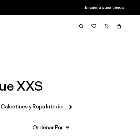
Encuentra una tienda
Filter & Sort
Blue XXS
Calcetines y Ropa Interior
Gorros y Accesorios