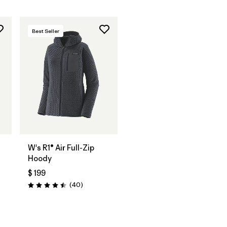
Best Seller
W's R1® Air Full-Zip
Hoody
$ 199
Comentarios
(40
)
Valoración: 4.5 / 5
os