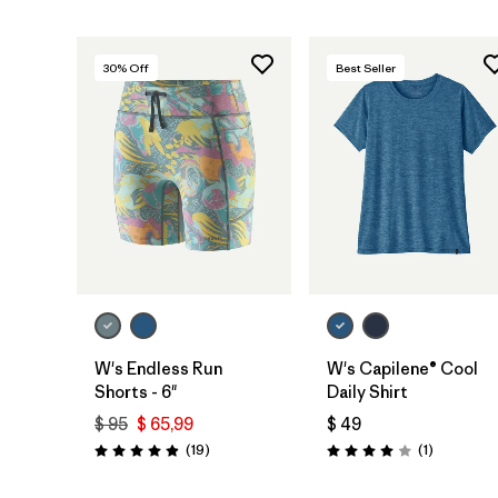
30
% Off
Best Seller
W's Endless Run
W's Capilene® Cool
Shorts - 6"
Daily Shirt
$ 95
$ 65,99
$ 49
Comentarios
Comentari
(19
)
(1
)
Valoración: 4.9 / 5
Valoración: 4.0 / 5