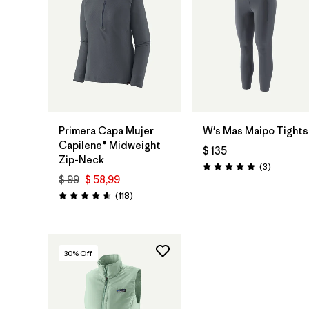
Primera Capa Mujer
W's Mas Maipo Tights
Capilene® Midweight
$ 135
Zip-Neck
Comentar
(3
)
Valoración: 5.0 / 5
$ 99
$ 58,99
Comentarios
(118
)
Valoración: 4.6 / 5
30
% Off