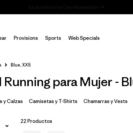
Read Our Work in Progress Report
Filtrar por
Category
ear
Provisions
Sports
Web Specials
Filtrar por
Price
Filtrar por
Size
1
s
Blue, XXS
l Running para Mujer - 
Filtrar por
Fit
Filtrar por
Color
1
s y Calzas
Camisetas y T-Shirts
Chamarras y Vests
Filtrar por
Materials & Fabric
22 Productos