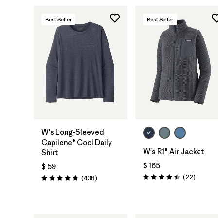
Best Seller
Best Seller
W's Long-Sleeved
Capilene® Cool Daily
W's R1® Air Jacket
Shirt
$ 165
$ 59
Comenta
(22
)
Comentarios
(438
)
Valoración: 4.5 / 5
Valoración: 4.7 / 5