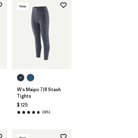
New
W's Maipo 7/8 Stash
arios
Tights
$ 125
Comentarios
(95
)
Valoración: 4.7 / 5
New