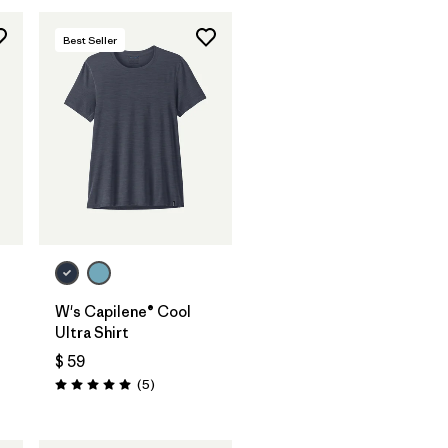
Best Seller
W's Capilene® Cool
Ultra Shirt
$ 59
rios
Comentarios
(5
)
Valoración: 5.0 / 5