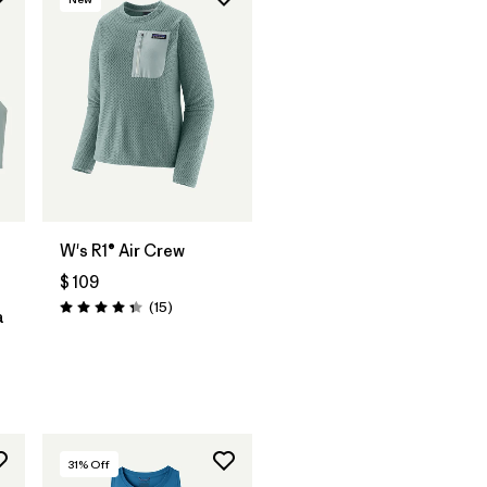
W's R1® Air Crew
$ 109
Comentarios
(15
)
Valoración: 4.3 / 5
a
rios
31
% Off