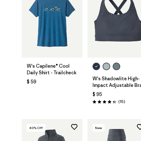
W's Capilene® Cool
Daily Shirt - Trailcheck
W's Shadowlite High-
$ 59
Impact Adjustable Br
$ 95
Comenta
(15
)
Valoración: 4.3 / 5
40
% Off
New