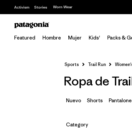
Worn Wear
Activism
Stories
Featured
Hombre
Mujer
Kids'
Packs & G
Sports
Trail Run
Women'
Ropa de Trai
Nuevo
Shorts
Pantalone
Filtrar por
Category