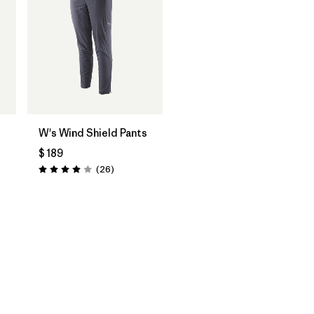
W's Wind Shield Pants
$ 189
ios
Comentarios
(26
)
Valoración: 4.0 / 5