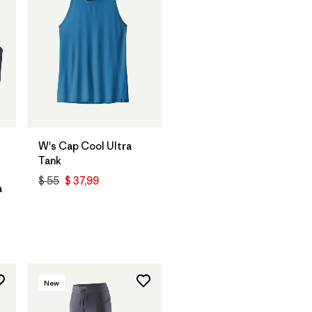
W's Cap Cool Ultra
Tank
$ 55
$ 37,99
a
rios
New