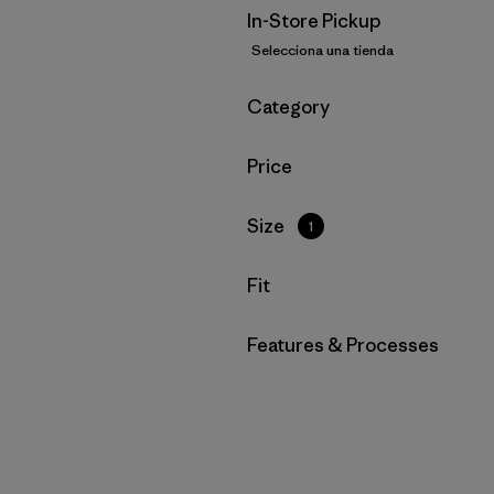
In-Store Pickup
Selecciona una tienda
Filtrar por
Category
Filtrar por
Price
Filtrar por
Size
1
Filtrar por
Fit
Filtrar por
Features & Processes