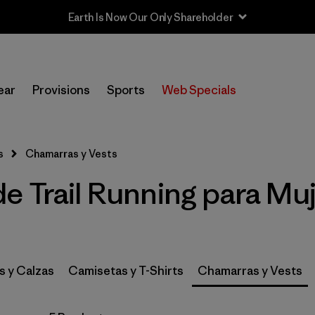
Earth Is Now Our Only Shareholder
In-Store Pickup
Selecciona una tienda
ear
Provisions
Sports
Web Specials
Filtrar por
Category
s
Chamarras y Vests
Filtrar por
Price
 Trail Running para Muj
Filtrar por
Size
1
Filtrar por
Fit
s y Calzas
Camisetas y T-Shirts
Chamarras y Vests
Filtrar por
Features & Processes