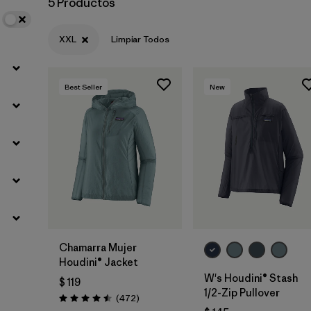
5 Productos
XXL
Limpiar Todos
Best Seller
New
Chamarra Mujer
Houdini® Jacket
W's Houdini® Stash
$ 119
1/2-Zip Pullover
Comentarios
(472
)
Valoración: 4.5 / 5