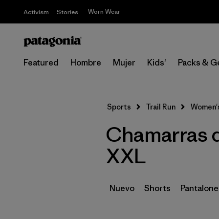
Worn Wear
Activism
Stories
Featured
Hombre
Mujer
Kids'
Packs & G
Sports
Trail Run
Women'
Chamarras de
XXL
Nuevo
Shorts
Pantalone