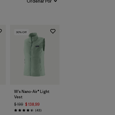
30
% Off
W's Nano-Air® Light
Vest
$ 199
$ 138,99
Comentarios
(43
)
Valoración: 4.4 / 5