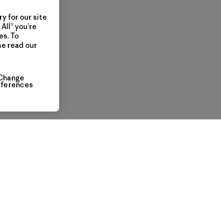
y for our site
All” you’re
es. To
se read our
Change
eferences