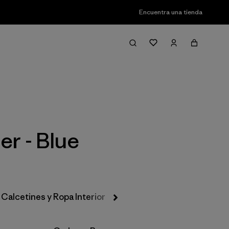
Encuentra una tienda
Filter & Sort
er - Blue
Calcetines y Ropa Interior
Gorros y Accesorios