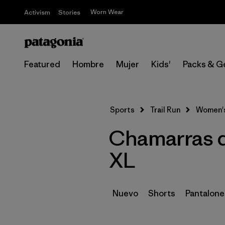
Worn Wear
Activism
Stories
Featured
Hombre
Mujer
Kids'
Packs & G
Sports
Trail Run
Women'
Chamarras de
XL
Nuevo
Shorts
Pantalone