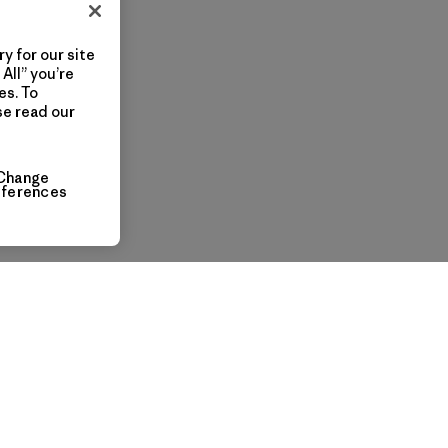
y for our site
All” you’re
es. To
se read our
Change
eferences