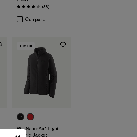
rios
Comentarios
(38
)
Valoración: 4.2 / 5
Compara
40
% Off
W's Nano-Air® Light
Hybrid Jacket