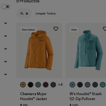
9 Productos
XL
Limpiar Todos
Best Seller
New
+4
Chamarra Mujer
W's Houdini® Stash
Houdini® Jacket
1/2-Zip Pullover
$ 119
$ 145