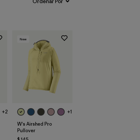
New
+2
+1
W's Airshed Pro
Pullover
$ 145