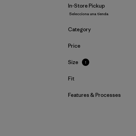
In-Store Pickup
Selecciona una tienda
Filtrar por
Category
Filtrar por
Price
Filtrar por
Size
1
Filtrar por
Fit
Filtrar por
Features & Processes