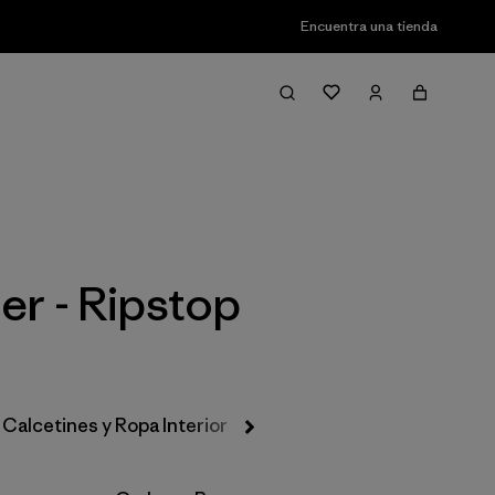
Encuentra una tienda
Filter & Sort
er - Ripstop
Calcetines y Ropa Interior
Gorros y Accesorios