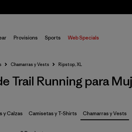
Sale — Up to 40% Off Past-Season Clothing & Gear
In-Store Pickup
Selecciona una tienda
ear
Provisions
Sports
Web Specials
Filtrar por
Category
s
Chamarras y Vests
Ripstop, XL
Filtrar por
Price
 Trail Running para Muj
Filtrar por
Size
1
Filtrar por
Fit
s y Calzas
Camisetas y T-Shirts
Chamarras y Vests
Filtrar por
Features & Processes