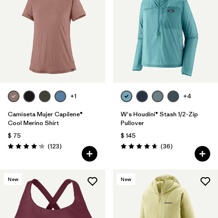
+1
+4
Camiseta Mujer Capilene®
W's Houdini® Stash 1/2-Zip
Cool Merino Shirt
Pullover
$ 75
$ 145
Comentarios
Comentarios
(123
)
(36
)
Valoración: 4.2 / 5
Valoración: 4.7 / 5
New
New