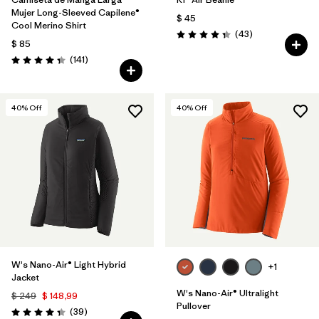
Mujer Long-Sleeved Capilene®
$ 45
Cool Merino Shirt
Comentarios
(43
)
Valoración: 4.3 / 5
$ 85
Comentarios
(141
)
Valoración: 4.4 / 5
40
% Off
40
% Off
W's Nano-Air® Light Hybrid
+1
Jacket
W's Nano-Air® Ultralight
$ 249
$ 148,99
Pullover
Comentarios
(39
)
Valoración: 4.3 / 5