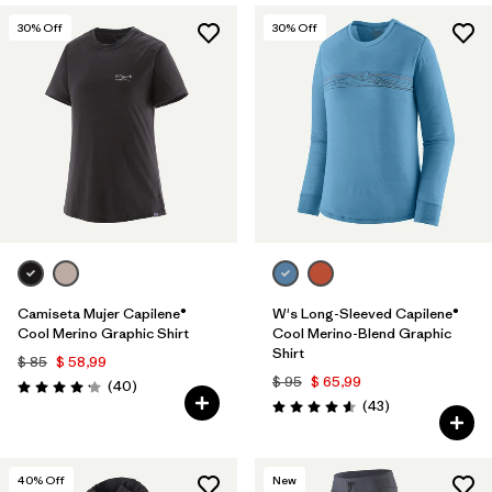
30
% Off
30
% Off
Camiseta Mujer Capilene®
W's Long-Sleeved Capilene®
Cool Merino Graphic Shirt
Cool Merino-Blend Graphic
Shirt
$ 85
$ 58,99
$ 95
$ 65,99
Comentarios
(40
)
Valoración: 4.2 / 5
Comentarios
(43
)
Valoración: 4.6 / 5
40
% Off
New