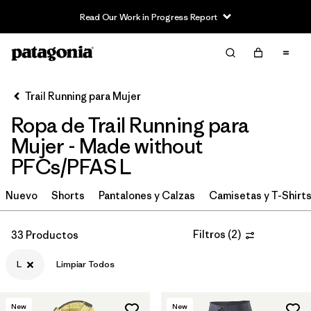
Read Our Work in Progress Report
Filter & Sort
Limpiar Todos
In-Store Pickup
Selecciona una tienda
Trail Running para Mujer
Ropa de Trail Running para
Ordenar Por
Mujer - Made without
Filtrar por
Category
PFCs/PFAS L
Filtrar por
Price
Nuevo
Shorts
Pantalones y Calzas
Camisetas y T-Shirt
Filtrar por
Size
1
Filtros
(
2
)
33 Productos
Filtrar por
Fit
L
Limpiar Todos
Filtrar por
Color
New
New