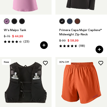
W's Maipo Tank
Primera Capa Mujer Capilene®
Midweight Zip-Neck
$ 75
$ 44,99
$ 99
$ 58,99
Comentarios
(23
)
Valoración: 4.3 / 5
Comentarios
(118
)
Valoración: 4.6 / 5
New
30
% Off