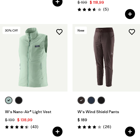
$ 199
$ 118,99
Comentarios
(5
)
Valoración: 3.6 / 5
30
% Off
New
W's Nano-Air® Light Vest
W's Wind Shield Pants
$ 199
$ 138,99
$ 189
Comentarios
Comentarios
(43
)
(26
)
Valoración: 4.4 / 5
Valoración: 4.0 / 5