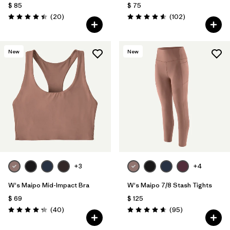
$ 85
$ 75
Comentarios
Comentarios
(20
)
(102
)
Valoración: 4.5 / 5
Valoración: 4.6 / 5
New
New
+3
+4
W's Maipo Mid-Impact Bra
W's Maipo 7/8 Stash Tights
$ 69
$ 125
Comentarios
Comentarios
(40
)
(95
)
Valoración: 4.3 / 5
Valoración: 4.7 / 5