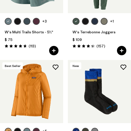
+3
+1
W's Multi Trails Shorts - 5½"
W's Terrebonne Joggers
$ 75
$ 109
Comentarios
Comentarios
(113
)
(157
)
Valoración: 4.7 / 5
Valoración: 4.4 / 5
Best Seller
New