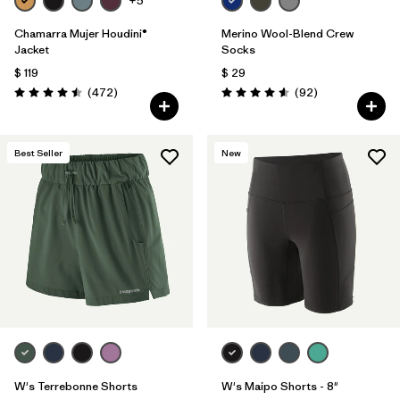
+5
Chamarra Mujer Houdini®
Merino Wool-Blend Crew
Jacket
Socks
$ 119
$ 29
Comentarios
Comentarios
(472
)
(92
)
Valoración: 4.5 / 5
Valoración: 4.6 / 5
Best Seller
New
W's Terrebonne Shorts
W's Maipo Shorts - 8"