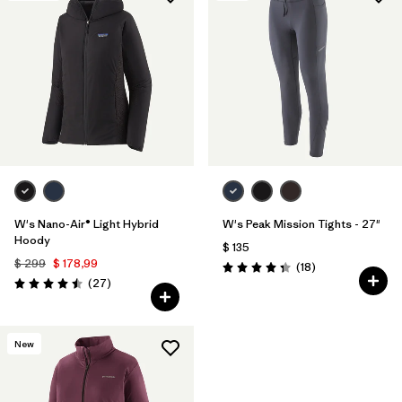
W's Nano-Air® Light Hybrid
W's Peak Mission Tights - 27"
Hoody
$ 135
$ 299
$ 178,99
Comentarios
(18
)
Valoración: 4.3 / 5
Comentarios
(27
)
Valoración: 4.5 / 5
New