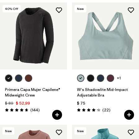
40
% Off
New
+1
Primera Capa Mujer Capilene®
W's Shadowlite Mid-Impact
Midweight Crew
Adjustable Bra
$ 89
$ 52,99
$ 75
Comentarios
Comentarios
(144
)
(22
)
Valoración: 4.6 / 5
Valoración: 4.1 / 5
New
New