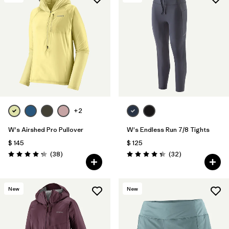
Filtrar por
Materials & Fabric
+2
W's Airshed Pro Pullover
W's Endless Run 7/8 Tights
$ 145
$ 125
Comentarios
Comentarios
(38
)
(32
)
Valoración: 4.2 / 5
Valoración: 4.3 / 5
New
New