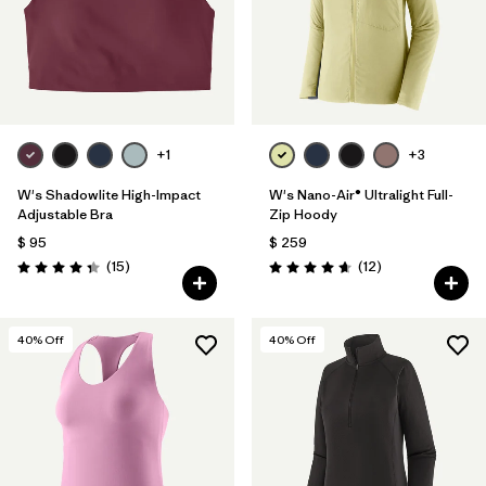
+1
+3
W's Shadowlite High-Impact
W's Nano-Air® Ultralight Full-
Adjustable Bra
Zip Hoody
$ 95
$ 259
Comentarios
Comentarios
(15
)
(12
)
Valoración: 4.3 / 5
Valoración: 4.7 / 5
40
% Off
40
% Off