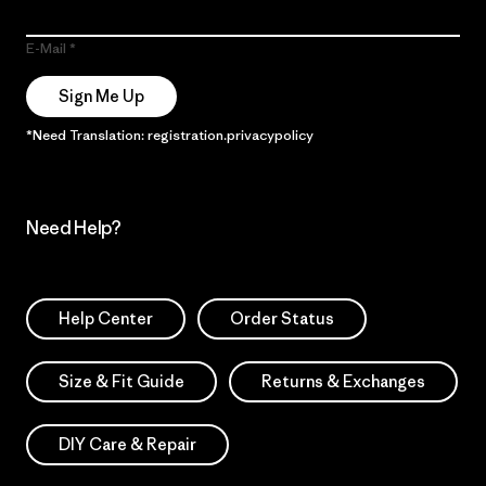
E-Mail
Sign Me Up
*Need Translation: registration.privacypolicy
Need Help?
Help Center
Order Status
Size & Fit Guide
Returns & Exchanges
DIY Care & Repair