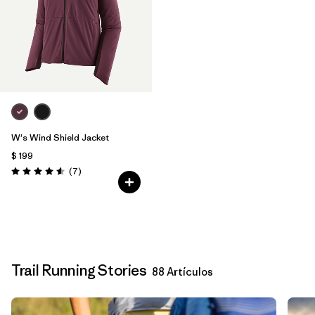
W's Wind Shield Jacket
$ 199
Comentarios
(7
)
Valoración: 4.6 / 5
Trail Running Stories
88 Artículos