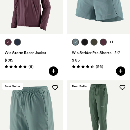
+1
W's Storm Racer Jacket
W's Strider Pro Shorts - 3½"
$ 315
$ 85
Comentarios
Comentarios
(6
)
(56
)
Valoración: 4.8 / 5
Valoración: 4.3 / 5
Best Seller
Best Seller