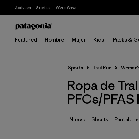
Worn Wear
Activism
Stories
Featured
Hombre
Mujer
Kids'
Packs & G
Sports
Trail Run
Women'
Ropa de Trai
PFCs/PFAS R
Nuevo
Shorts
Pantalone