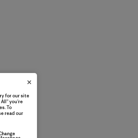
y for our site
All” you’re
es. To
se read our
Change
eferences