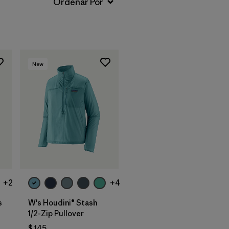
New
+2
+4
s
W's Houdini® Stash
1/2-Zip Pullover
$ 145