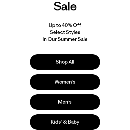
(45
)
Sale
Valoración: 4.3 / 5
Up to 40% Off
Select Styles
In Our Summer Sale
Shop All
Women’s
Men’s
Kids’ & Baby