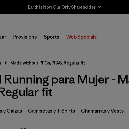
Earth Is Now Our Only Shareholder
In-Store Pickup
Selecciona una tienda
ear
Provisions
Sports
Web Specials
Filtrar por
Category
s
Made without PFCs/PFAS, Regular fit
Filtrar por
Price
l Running para Mujer - 
Filtrar por
Size
egular fit
Filtrar por
Fit
1
s y Calzas
Camisetas y T-Shirts
Chamarras y Vests
Filtrar por
Color
Filtrar por
Materials & Fabric