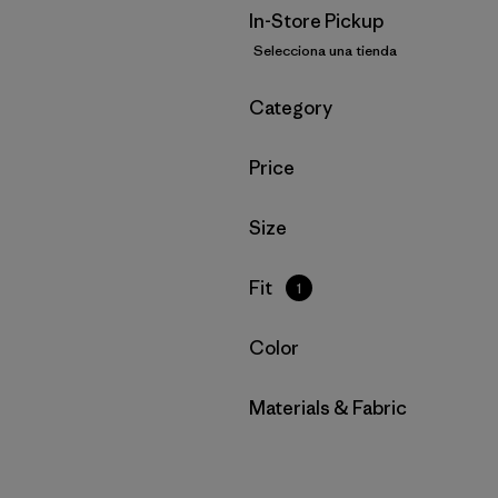
In-Store Pickup
Selecciona una tienda
Filtrar por
Category
Filtrar por
Price
Filtrar por
Size
Filtrar por
Fit
1
Filtrar por
Color
Filtrar por
Materials & Fabric