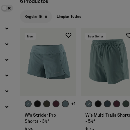
6 Productos
Regular fit
Limpiar Todos
New
Best Seller
+1
W's Strider Pro
W's Multi Trails Short
Shorts - 3½"
- 5½"
$ 85
$ 75