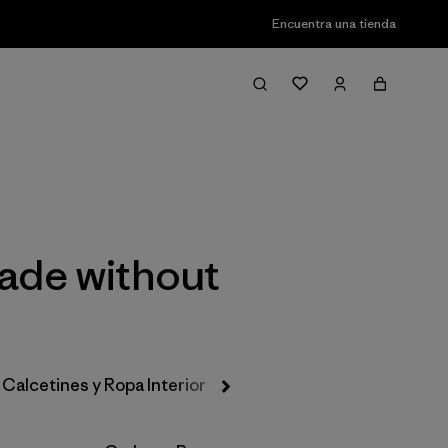
Encuentra una tienda
Filter & Sort
Made without
Calcetines y Ropa Interior
Gorros y Accesorios